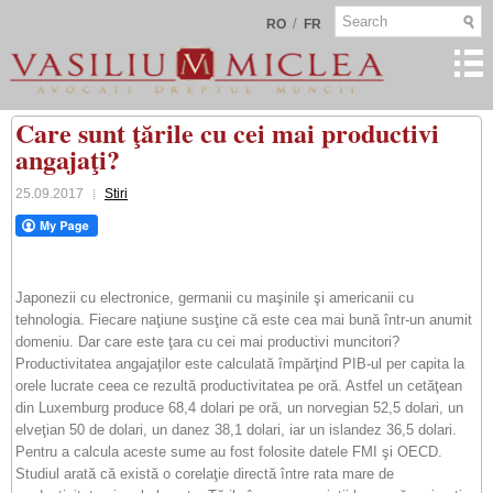
/
RO
FR
Care sunt ţările cu cei mai productivi
angajaţi?
25.09.2017
Stiri
Japonezii cu electronice, germanii cu maşinile şi americanii cu
tehnologia. Fiecare naţiune susţine că este cea mai bună într-un anumit
domeniu. Dar care este ţara cu cei mai productivi muncitori?
Productivitatea angajaţilor este calculată împărţind PIB-ul per capita la
orele lucrate ceea ce rezultă productivitatea pe oră. Astfel un cetăţean
din Luxemburg produce 68,4 dolari pe oră, un norvegian 52,5 dolari, un
elveţian 50 de dolari, un danez 38,1 dolari, iar un islandez 36,5 dolari.
Pentru a calcula aceste sume au fost folosite datele FMI şi OECD.
Studiul arată că există o corelaţie directă între rata mare de