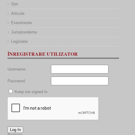
Stiri
Articole
Evenimente
Jurisprundenta
Legislatie
ÎNREGISTRARE UTILIZATOR
Username:
Password:
Keep me signed in
Log In
Register