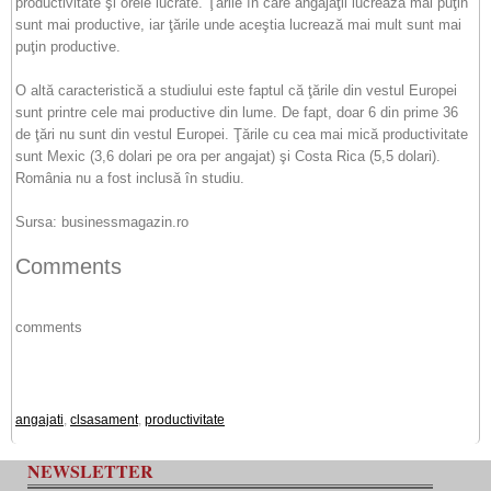
productivitate şi orele lucrate. Ţările în care angajaţii lucrează mai puţin
sunt mai productive, iar ţările unde aceştia lucrează mai mult sunt mai
puţin productive.
O altă caracteristică a studiului este faptul că ţările din vestul Europei
sunt printre cele mai productive din lume. De fapt, doar 6 din prime 36
de ţări nu sunt din vestul Europei. Ţările cu cea mai mică productivitate
sunt Mexic (3,6 dolari pe ora per angajat) şi Costa Rica (5,5 dolari).
România nu a fost inclusă în studiu.
Sursa: businessmagazin.ro
Comments
comments
angajati
,
clsasament
,
productivitate
NEWSLETTER