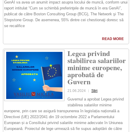
GenAI va avea un anumit impact asupra locului de muncă, conform unui
raport intitulat “Cum se schimbă preferinţele de muncă în era GenAI”,
publicat de către Boston Consulting Group (BCG), The Network şi The
Stepstone Group. De asemenea, 55% dintre cei chestionaţi doresc să
se recalifice
READ MORE
Legea privind
stabilirea salariilor
minime europene,
aprobată de
Guvern
21.06.2024
Stiri
Guvernul a aprobat Legea privind
stabilirea salariilor minime
europene, prin care se asigură transpunerea în legislația națională a
Directivei (UE) 2022/2041 din 19 octombrie 2022 a Parlamentului
European și a Consiliului privind salariile minime adecvate în Uniunea
Europeană. Proiectul de lege urmează să fie supus adoptării de către