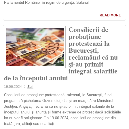
Parlamentul României în regim de urgență. Salariul
READ MORE
Consilierii de
probaţiune
protestează la
Bucureşti,
reclamând că nu
şi-au primit
integral salariile
de la începutul anului
19.06.2024
Stiri
Consilierii de probaţiune protestează, miercuri, la Bucureşti, fiind
programată pichetarea Guvernului, dar şi un marş către Ministerul
Justiţiei. Angajaţii reclamă că nu şi-au primit integral salariile de la
începutul anului şi anunţă şi forme extreme de protest dacă solicitările
lor nu vor fi soluţionate. ”În 19.06.2024, consilierii de probaţiune din
toată ţara, afiliaţi sau neafiliaţi