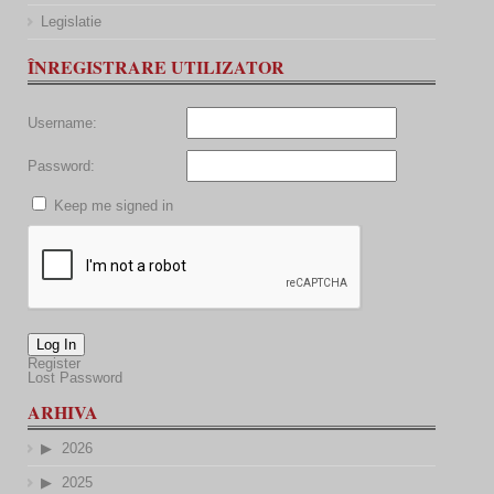
Legislatie
ÎNREGISTRARE UTILIZATOR
Username:
Password:
Keep me signed in
Log In
Register
Lost Password
ARHIVA
2026
2025