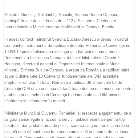
Ministrul Muncii și Solidarității Sociale, Simona Bucura-Oprescu,
participă în aceste zile la cea de-a 112-a Sesiune a Conferinței
Internaționale a Muncii care se desfășoară la Geneva, Elveția.
În acest context, ministrul Simona Bucura-Oprescu a depus în cadrul
Conferinței instrumentul de ratificare de către România a Convenției nr.
190/2019 privind eliminarea violenței și a hărțuirii în lumea muncii.
Documentul a fost depus în cadrul întâlnirii bilaterale cu Gilbert F.
Houngbo, directorul general al Organizației Internaționale a Muncii.
Ministrul Simona Bucura-Oprescu a arătat că România a ratificat până
acum 8 dintre cele 10 Convenții fundamentale ale OIM asimilate
drepturilor omului. În total, România a ratificat 38 dintre cele 57 de
Convenții OIM și va continua să facă toate demersurile necesare pentru
a ratifica și ultimele două Convenții fundamentale ale OIM privind
sănătatea și securitatea în muncă.
“Ministerul Muncii și Guvernul României își respectă angajamentul de a
asigura șanse egale și acces la servicii publice esențiale pentru toți
cetățenii, dar și elaborarea de politici care să asigure tranziția verde și
digitală care să contribuie la o economie solidă și crearea de noi locuri
de muncă. Vom continua să facem eforturi pentru un mediu de lucru