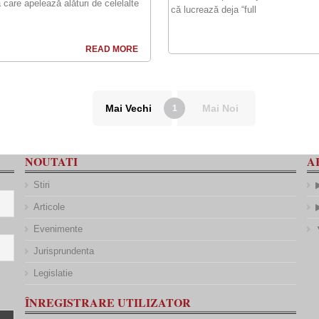
 care apelează alături de celelalte
că lucrează deja “full
READ MORE
Mai Vechi
Mai Noi
1
NOUTATI
A
Stiri
Articole
Evenimente
Jurisprundenta
Legislatie
ÎNREGISTRARE UTILIZATOR