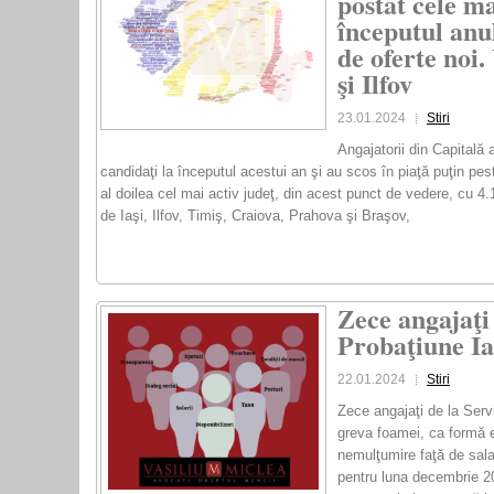
postat cele ma
începutul anul
de oferte noi.
şi Ilfov
23.01.2024
Stiri
Angajatorii din Capitală
candidaţi la începutul acestui an şi au scos în piaţă puţin pest
al doilea cel mai activ judeţ, din acest punct de vedere, cu 4
de Iaşi, Ilfov, Timiş, Craiova, Prahova şi Braşov,
Zece angajaţi 
Probaţiune Ia
22.01.2024
Stiri
Zece angajaţi de la Servi
greva foamei, ca formă 
nemulţumire faţă de salar
pentru luna decembrie 2