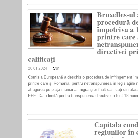
Bruxelles-ul 
procedură de
împotriva a 
printre care
netranspunere
directivei pr
calificați
26.01.2024
Stiri
Comisia Europeană a deschis o procedură de infringement îm
printre care şi România, pentru netranspunerea în legislaţiile n
atragerea pe piaţa muncii a imigranţilor înalt calificaţi din af
EFE. Data limită pentru transpunerea directivei a fost 18 noi
Capitala cond
regiunilor în 