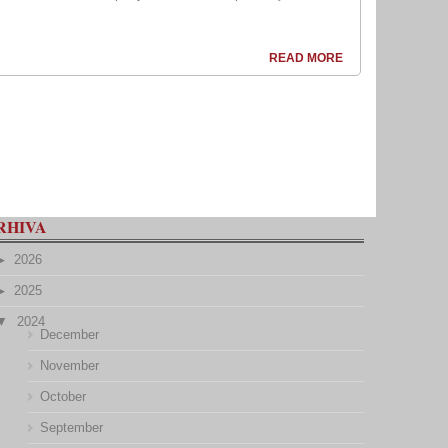
READ MORE
RHIVA
2026
2025
2024
December
November
October
September