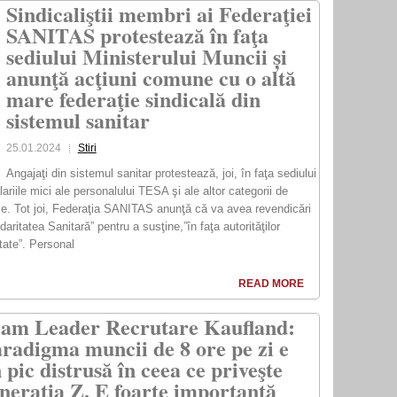
Sindicaliştii membri ai Federaţiei
SANITAS protestează în faţa
sediului Ministerului Muncii și
anunţă acţiuni comune cu o altă
mare federaţie sindicală din
sistemul sanitar
25.01.2024
Stiri
Angajaţi din sistemul sanitar protestează, joi, în faţa sediului
ariile mici ale personalului TESA şi ale altor categorii de
ice. Tot joi, Federaţia SANITAS anunţă că va avea revendicări
aritatea Sanitară” pentru a susţine,”în faţa autorităţilor
ătate”. Personal
READ MORE
am Leader Recrutare Kaufland:
radigma muncii de 8 ore pe zi e
 pic distrusă în ceea ce priveşte
neraţia Z. E foarte importantă