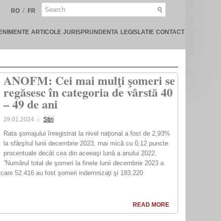
/
RO
FR
ENIMENTE
ARTICOLE
JURISPRUNDENTA
LEGISLATIE
CONTACT
ANOFM: Cei mai mulţi şomeri se
regăsesc în categoria de vârstă 40
– 49 de ani
29.01.2024
Stiri
Rata şomajului înregistrat la nivel naţional a fost de 2,93%
la sfârşitul lunii decembrie 2023, mai mică cu 0,12 puncte
procentuale decât cea din aceeaşi lună a anului 2022.
”Numărul total de şomeri la finele lunii decembrie 2023 a
 care 52.416 au fost şomeri indemnizaţi şi 183.220
READ MORE