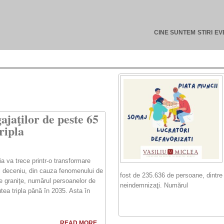
CINE SUNTEM
STIRI
EV
jaţilor de peste 65
tripla
a va trece printr-o transformare
l deceniu, din cauza fenomenului de
fost de 235.636 de persoane, dintre
de graniţe, numărul persoanelor de
neindemnizaţi. Numărul
utea tripla până în 2035. Asta în
READ MORE