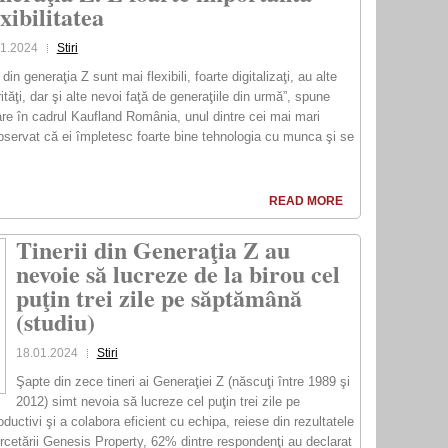
exibilitatea
01.2024
Stiri
 din generaţia Z sunt mai flexibili, foarte digitalizaţi, au alte
rităţi, dar şi alte nevoi faţă de generaţiile din urmă”, spune
 în cadrul Kaufland România, unul dintre cei mai mari
observat că ei împletesc foarte bine tehnologia cu munca şi se
READ MORE
Tinerii din Generaţia Z au
nevoie să lucreze de la birou cel
puţin trei zile pe săptămână
(studiu)
18.01.2024
Stiri
Şapte din zece tineri ai Generaţiei Z (născuţi între 1989 şi
2012) simt nevoia să lucreze cel puţin trei zile pe
ductivi şi a colabora eficient cu echipa, reiese din rezultatele
ercetării Genesis Property, 62% dintre respondenţi au declarat