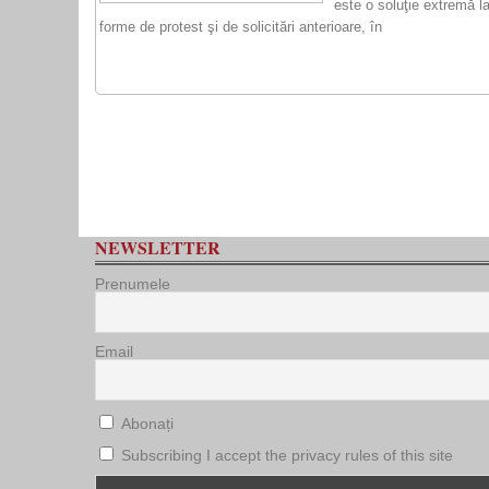
este o soluţie extremă la
forme de protest şi de solicitări anterioare, în
NEWSLETTER
Prenumele
Email
Abonați
Subscribing I accept the privacy rules of this site