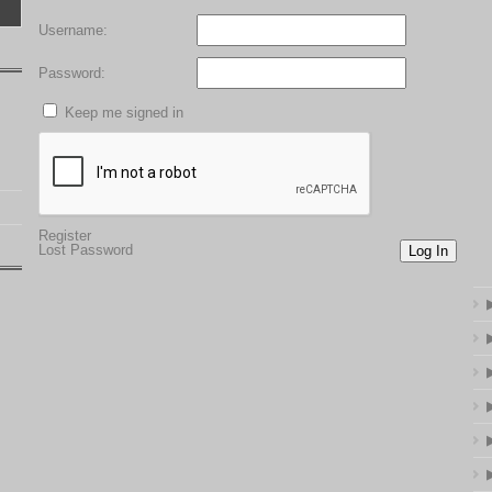
Username:
Password:
Keep me signed in
Register
Lost Password
Log In