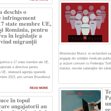
a deschis o
 infringement
17 state membre UE,
 și România, pentru
a în legislație a
ivind migranții
Ministerului Muncii, ei reclamând sal
angajaţi din unităţile medicale publ
potriva a 17 state membre ale UE,
şi acţiuni comune cu Federaţia “Solid
aţionale a directivei pentru
statului, nevoile salariaţilor din săn
ara UE, relatează agenţia spaniolă
embrie 2023, prin urmare Bruxellesul
READ MORE
Te
Pa
uce în topul
un
care angajatorii au
ge