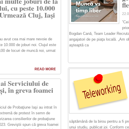
i multe joburi de la
fl
ui, cu peste 10.000
 Urmează Cluj, Iaşi
22.
”Cei
prio
Bogdan Cană, Team Leader Recrutare
 au avut cea mai mare nevoie de
angajatori de pe piaţa locală. „Am 
e 10.000 de joburi noi. Clujul este
aşteaptă ca
.100 de locuri de muncă noi, urmat
READ MORE
ai Serviciului de
și, în greva foamei
ciul de Probaţiune Iaşi au intrat în
extremă de protest în semn de
izarea consilierilor de probaţiune
săptămână de la birou pentru a fi pro
023. Greviştii spun că greva foamei
unui studiu, publicat joi. Conform c