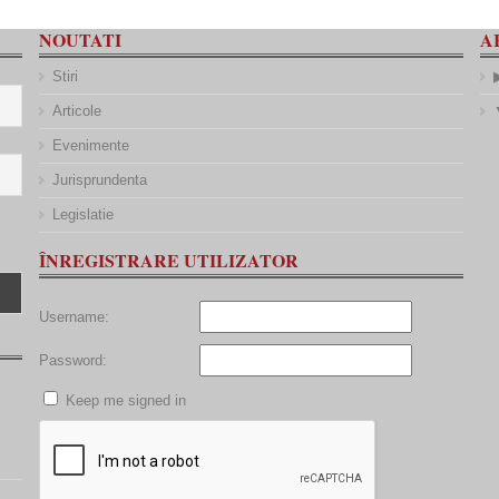
NOUTATI
A
Stiri
Articole
Evenimente
Jurisprundenta
Legislatie
ÎNREGISTRARE UTILIZATOR
Username:
Password:
Keep me signed in