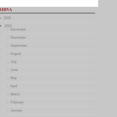
RHIVA
2026
2025
December
November
September
August
July
June
May
April
March
February
January