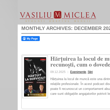
MONTHLY ARCHIVES:
DECEMBER 20
Hărțuirea la locul de 
recunoști, cum o dovede
09.12.2025
Evenimente
,
Stiri
Hărțuirea la locul de muncă este una dintr
relațiile profesionale. În acest podcast d
poate fi recunoscut un comportament abuz
care sunt obligațiile angajatorilor potrivit l