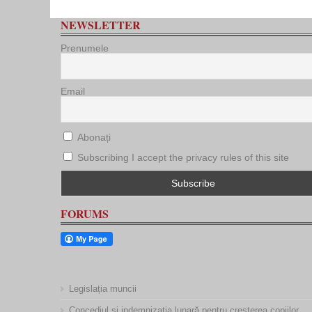
NEWSLETTER
Prenumele
Email
Abonați
Subscribing I accept the privacy rules of this site
FORUMS
Legislația muncii
Concediul și indemnizația lunară pentru creșterea copiilor