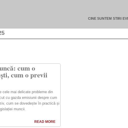
CINE SUNTEM
STIRI
EV
25
muncă: cum o
ști, cum o previi
e cele mai delicate probleme din
iscut cu gazda emisiunii despre cum
iv, cum se dovedește în practică și
egislației muncii.
READ MORE