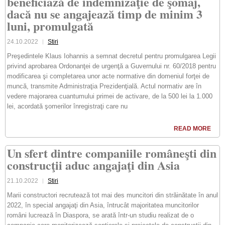
beneficiază de indemnizaţie de şomaj,
dacă nu se angajează timp de minim 3
luni, promulgată
24.10.2022
Stiri
Preşedintele Klaus Iohannis a semnat decretul pentru promulgarea Legii
privind aprobarea Ordonanţei de urgenţă a Guvernului nr. 60/2018 pentru
modificarea şi completarea unor acte normative din domeniul forţei de
muncă, transmite Administraţia Prezidenţială. Actul normativ are în
vedere majorarea cuantumului primei de activare, de la 500 lei la 1.000
lei, acordată şomerilor înregistraţi care nu
READ MORE
Un sfert dintre companiile româneşti din
construcţii aduc angajaţi din Asia
21.10.2022
Stiri
Marii constructori recrutează tot mai des muncitori din străinătate în anul
2022, în special angajaţi din Asia, întrucât majoritatea muncitorilor
români lucrează în Diaspora, se arată într-un studiu realizat de o