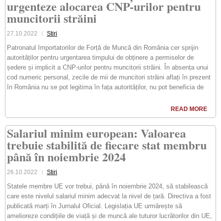
urgenteze alocarea CNP-urilor pentru
muncitorii străini
27.10.2022
Stiri
Patronatul Importatorilor de Forță de Muncă din România cer sprijin
autorităților pentru urgentarea timpului de obținere a permiselor de
ședere și implicit a CNP-urilor pentru muncitorii străini. În absența unui
cod numeric personal, zecile de mii de muncitori străini aflați în prezent
în România nu se pot legitima în fața autorităților, nu pot beneficia de
READ MORE
Salariul minim european: Valoarea
trebuie stabilită de fiecare stat membru
până în noiembrie 2024
26.10.2022
Stiri
Statele membre UE vor trebui, până în noiembrie 2024, să stabilească
care este nivelul salariul minim adecvat la nivel de țară. Directiva a fost
publicată marți în Jurnalul Oficial. Legislația UE urmărește să
amelioreze condițiile de viață și de muncă ale tuturor lucrătorilor din UE,