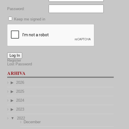
Password:
Keep me signed in
Log In
Register
Lost Password
ARHIVA
2026
2025
2024
2023
2022
December