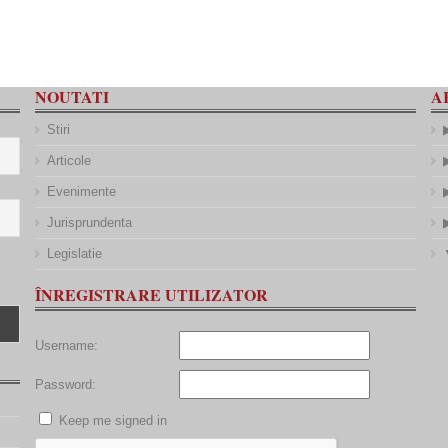
NOUTATI
A
Stiri
Articole
Evenimente
Jurisprundenta
Legislatie
ÎNREGISTRARE UTILIZATOR
Username:
Password:
Keep me signed in