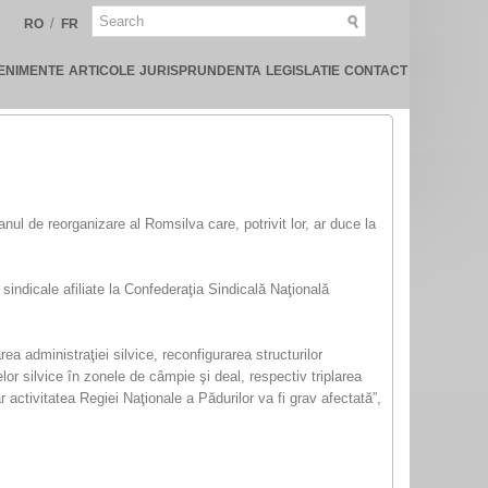
/
RO
FR
ENIMENTE
ARTICOLE
JURISPRUNDENTA
LEGISLATIE
CONTACT
anul de reorganizare al Romsilva care, potrivit lor, ar duce la
 sindicale afiliate la Confederaţia Sindicală Naţională
ea administraţiei silvice, reconfigurarea structurilor
lor silvice în zonele de câmpie şi deal, respectiv triplarea
 activitatea Regiei Naţionale a Pădurilor va fi grav afectată”,