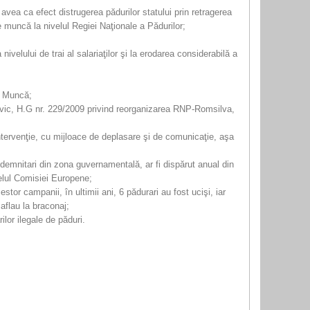
 avea ca efect distrugerea pădurilor statului prin retragerea
de muncă la nivelul Regiei Naţionale a Pădurilor;
ivelului de trai al salariaţilor şi la erodarea considerabilă a
de Muncă;
ilvic, H.G nr. 229/2009 privind reorganizarea RNP-Romsilva,
ntervenţie, cu mijloace de deplasare şi de comunicaţie, aşa
 demnitari din zona guvernamentală, ar fi dispărut anual din
elul Comisiei Europene;
stor campanii, în ultimii ani, 6 pădurari au fost ucişi, iar
 aflau la braconaj;
lor ilegale de păduri.