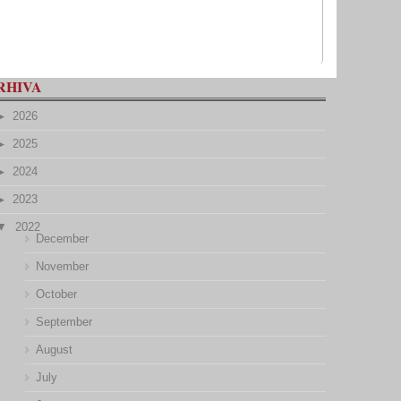
RHIVA
2026
2025
2024
2023
2022
December
November
October
September
August
July