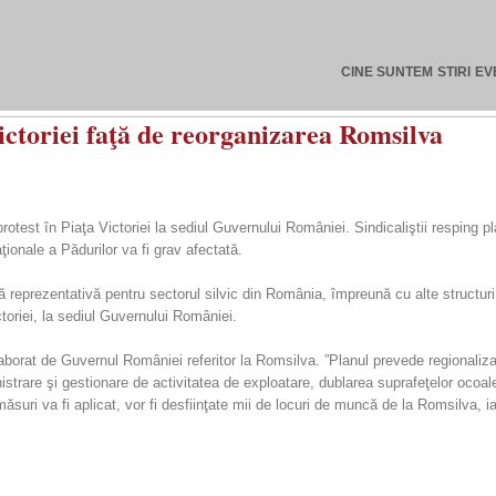
CINE SUNTEM
STIRI
EV
Victoriei faţă de reorganizarea Romsilva
otest în Piaţa Victoriei la sediul Guvernului României. Sindicaliştii resping pl
ţionale a Pădurilor va fi grav afectată.
lă reprezentativă pentru sectorul silvic din România, împreună cu alte structuri
toriei, la sediul Guvernului României.
elaborat de Guvernul României referitor la Romsilva. ”Planul prevede regionalizar
istrare şi gestionare de activitatea de exploatare, dublarea suprafeţelor ocoale
uri va fi aplicat, vor fi desfiinţate mii de locuri de muncă de la Romsilva, iar