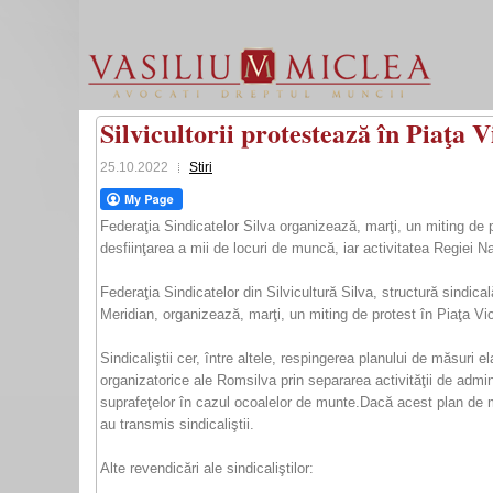
Silvicultorii protestează în Piaţa 
25.10.2022
Stiri
Federaţia Sindicatelor Silva organizează, marţi, un miting de pr
desfiinţarea a mii de locuri de muncă, iar activitatea Regiei Na
Federaţia Sindicatelor din Silvicultură Silva, structură sindica
Meridian, organizează, marţi, un miting de protest în Piaţa Vic
Sindicaliştii cer, între altele, respingerea planului de măsuri 
organizatorice ale Romsilva prin separarea activităţii de admin
suprafeţelor în cazul ocoalelor de munte.Dacă acest plan de măs
au transmis sindicaliştii.
Alte revendicări ale sindicaliştilor: