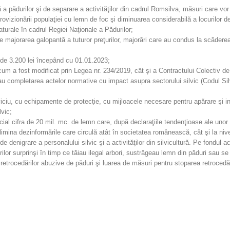
ă a pădurilor şi de separare a activităţilor din cadrul Romsilva, măsuri care vor
provizionării populaţiei cu lemn de foc şi diminuarea considerabilă a locurilor 
aturale în cadrul Regiei Naţionale a Pădurilor;
re majorarea galopantă a tuturor preţurilor, majorări care au condus la scăderea n
a de 3.200 lei începând cu 01.01.2023;
 cum a fost modificat prin Legea nr. 234/2019, cât şi a Contractului Colectiv 
 sau completarea actelor normative cu impact asupra sectorului silvic (Codul S
iciu, cu echipamente de protecţie, cu mijloacele necesare pentru apărare şi i
lvic;
ial cifra de 20 mil. mc. de lemn care, după declaraţiile tendenţioase ale unor
imina dezinformările care circulă atât în societatea românească, cât şi la niv
enigrare a personalului silvic şi a activităţilor din silvicultură. Pe fondul ace
rilor surprinşi în timp ce tăiau ilegal arbori, sustrăgeau lemn din păduri sau se
retrocedărilor abuzive de păduri şi luarea de măsuri pentru stoparea retrocedări