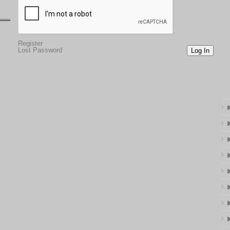
Register
Lost Password
Log In