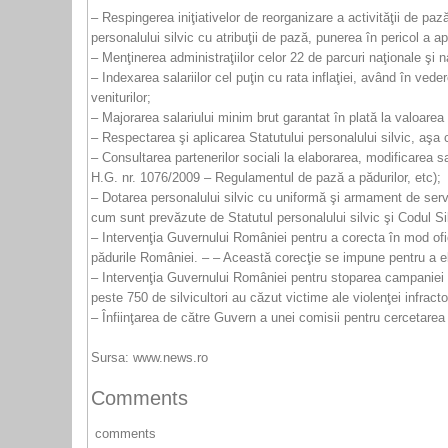
– Respingerea iniţiativelor de reorganizare a activităţii de paz
personalului silvic cu atribuţii de pază, punerea în pericol a a
– Menţinerea administraţiilor celor 22 de parcuri naţionale şi n
– Indexarea salariilor cel puţin cu rata inflaţiei, având în vede
veniturilor;
– Majorarea salariului minim brut garantat în plată la valoare
– Respectarea şi aplicarea Statutului personalului silvic, aşa
– Consultarea partenerilor sociali la elaborarea, modificarea
H.G. nr. 1076/2009 – Regulamentul de pază a pădurilor, etc);
– Dotarea personalului silvic cu uniformă şi armament de serv
cum sunt prevăzute de Statutul personalului silvic şi Codul Si
– Intervenţia Guvernului României pentru a corecta în mod ofic
pădurile României. – – Această corecţie se impune pentru a el
– Intervenţia Guvernului României pentru stoparea campaniei de d
peste 750 de silvicultori au căzut victime ale violenţei infracto
– Înfiinţarea de către Guvern a unei comisii pentru cercetarea 
Sursa: www.news.ro
Comments
comments