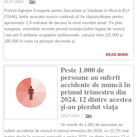
30.07.2024
Stiri
Potrivit Agenţiei Europene pentru Securitate şi Sănătate în Muncă (EU-
OSHA), bolile asociate muncii continuă să fie răspunzătoare pentru
aproximativ 2,4 milioane de decese la nivel mondial anual. Pe plan
european, estimările recente privind evoluţia bolilor legate de muncă,
care pot fi atribuite ocupaţiilor profesionale, variază între 115.000 şi
180.000 în ceea ce priveşte decesele şi
READ MORE
Peste 1.000 de
persoane au suferit
accidente de muncă în
primul trimestru din
2024. 12 dintre acestea
și-au pierdut viața
29.07.2024
Stiri
Un număr de 1.061 de persoane au
suferit accidente de muncă în primul trimestru din 2024, cu 22,7% mai
puţine decât în aceeaşi perioadă a anului 2023, iar dintre acestea 12 şi-