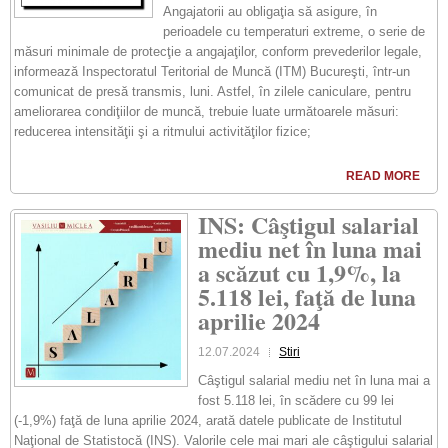
Angajatorii au obligaţia să asigure, în
perioadele cu temperaturi extreme, o serie de
măsuri minimale de protecţie a angajaţilor, conform prevederilor legale,
informează Inspectoratul Teritorial de Muncă (ITM) Bucureşti, într-un
comunicat de presă transmis, luni. Astfel, în zilele caniculare, pentru
ameliorarea condiţiilor de muncă, trebuie luate următoarele măsuri:
reducerea intensităţii şi a ritmului activităţilor fizice;
READ MORE
INS: Câştigul salarial
mediu net în luna mai
a scăzut cu 1,9%, la
5.118 lei, faţă de luna
aprilie 2024
12.07.2024
Stiri
Câştigul salarial mediu net în luna mai a
fost 5.118 lei, în scădere cu 99 lei
(-1,9%) faţă de luna aprilie 2024, arată datele publicate de Institutul
Naţional de Statistocă (INS). Valorile cele mai mari ale câştigului salarial