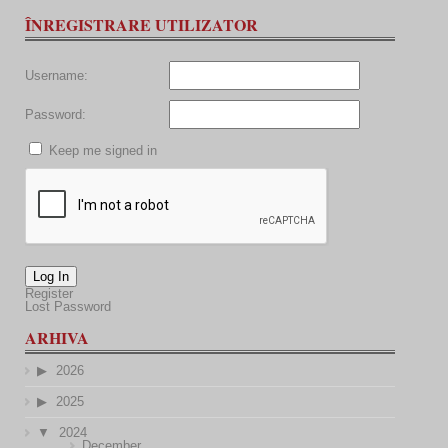
ÎNREGISTRARE UTILIZATOR
Username:
Password:
Keep me signed in
Log In
Register
Lost Password
ARHIVA
2026
2025
2024
December