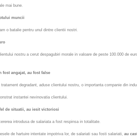
ale mai bune.
eptului muncii
m o batalie pentru unul dintre clientii nostri.
uro
l clientului nostru a cerut despagubiri morale in valoare de peste 100.000 de eur
fost angajat, au fost false
i tratament degradant, aduse clientului nostru, o importanta companie din indus
nstrat instantei nevinovatia clientului.
 de situatii, au iesit victoriosi
ererea introdusa de salariata a fost respinsa in totalitate.
le de hartuire intentate impotriva lor, de salariati sau fosti salariati,
au cas