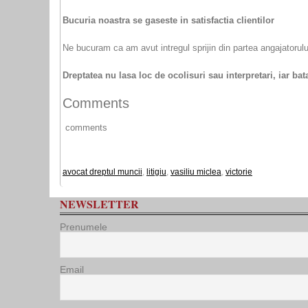
Bucuria noastra se gaseste in satisfactia clientilor
Ne bucuram ca am avut intregul sprijin din partea angajatorulu
Dreptatea nu lasa loc de ocolisuri sau interpretari, iar bata
Comments
comments
avocat dreptul muncii
,
litigiu
,
vasiliu miclea
,
victorie
NEWSLETTER
Prenumele
Email