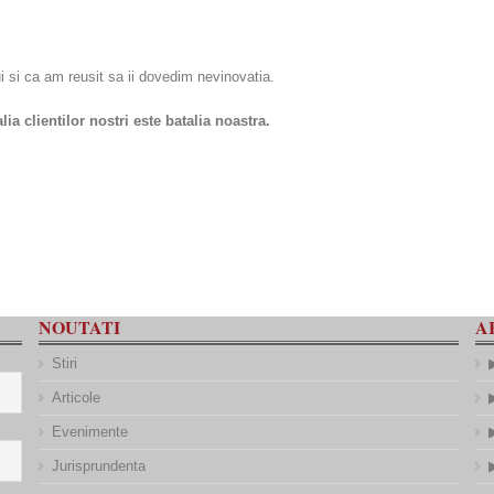
i si ca am reusit sa ii dovedim nevinovatia.
lia clientilor nostri este batalia noastra.
NOUTATI
A
Stiri
Articole
Evenimente
Jurisprundenta