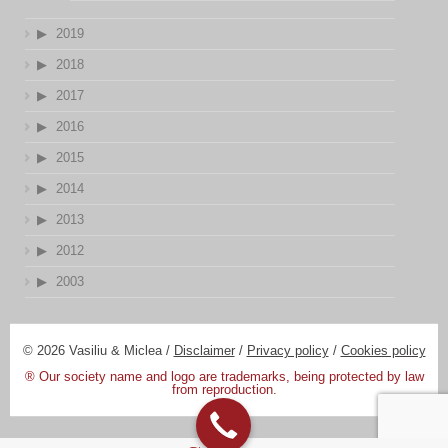
2019
2018
2017
2016
2015
2014
2013
2012
2003
© 2026 Vasiliu & Miclea /
Disclaimer
/
Privacy policy
/
Cookies policy
® Our society name and logo are trademarks, being protected by law
from reproduction.
Designed by:
DV Digital Promotions