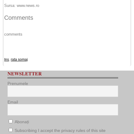
Sursa: www.news.ro
Comments
comments
Ins
,
rata somaj
NEWSLETTER
Prenumele
Email
Abonați
Subscribing I accept the privacy rules of this site