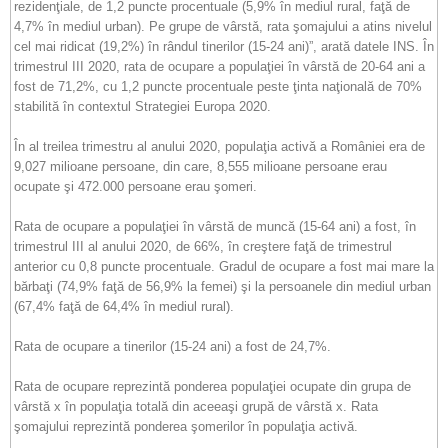
rezidenţiale, de 1,2 puncte procentuale (5,9% în mediul rural, faţă de
4,7% în mediul urban). Pe grupe de vârstǎ, rata şomajului a atins nivelul
cel mai ridicat (19,2%) în rândul tinerilor (15-24 ani)”, arată datele INS. În
trimestrul III 2020, rata de ocupare a populaţiei în vârstă de 20-64 ani a
fost de 71,2%, cu 1,2 puncte procentuale peste ţinta naţională de 70%
stabilită în contextul Strategiei Europa 2020.
În al treilea trimestru al anului 2020, populaţia activă a României era de
9,027 milioane persoane, din care, 8,555 milioane persoane erau
ocupate şi 472.000 persoane erau şomeri.
Rata de ocupare a populaţiei în vârstă de muncă (15-64 ani) a fost, în
trimestrul III al anului 2020, de 66%, în creştere faţă de trimestrul
anterior cu 0,8 puncte procentuale. Gradul de ocupare a fost mai mare la
bărbaţi (74,9% faţă de 56,9% la femei) şi la persoanele din mediul urban
(67,4% faţă de 64,4% în mediul rural).
Rata de ocupare a tinerilor (15-24 ani) a fost de 24,7%.
Rata de ocupare reprezintă ponderea populaţiei ocupate din grupa de
vârstă x în populaţia totală din aceeaşi grupă de vârstă x. Rata
şomajului reprezintă ponderea şomerilor în populaţia activă.