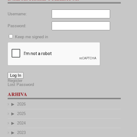
Username:
Password:
Keep me signed in
Log In
Register
Lost Password
ARHIVA
2026
2025
2024
2023