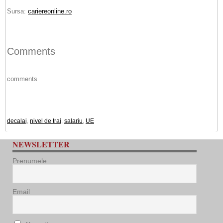
Sursa:
cariereonline.ro
Comments
comments
decalaj
,
nivel de trai
,
salariu
,
UE
NEWSLETTER
Prenumele
Email