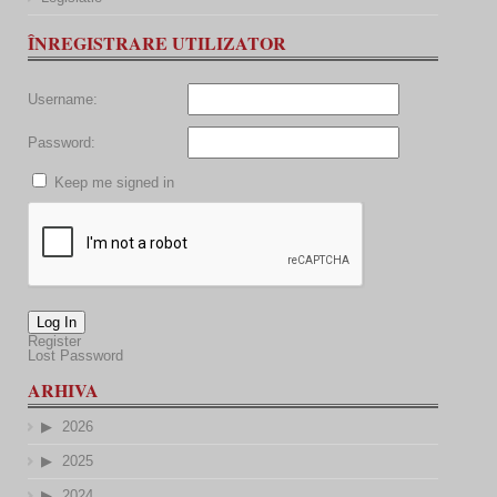
ÎNREGISTRARE UTILIZATOR
Username:
Password:
Keep me signed in
Log In
Register
Lost Password
ARHIVA
2026
2025
2024