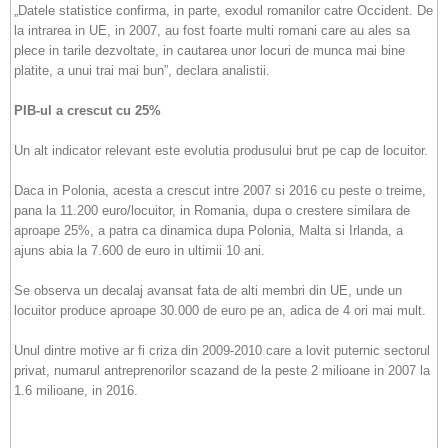
„Datele statistice confirma, in parte, exodul romanilor catre Occident. De
la intrarea in UE, in 2007, au fost foarte multi romani care au ales sa
plece in tarile dezvoltate, in cautarea unor locuri de munca mai bine
platite, a unui trai mai bun”, declara analistii.
PIB-ul a crescut cu 25%
Un alt indicator relevant este evolutia produsului brut pe cap de locuitor.
Daca in Polonia, acesta a crescut intre 2007 si 2016 cu peste o treime,
pana la 11.200 euro/locuitor, in Romania, dupa o crestere similara de
aproape 25%, a patra ca dinamica dupa Polonia, Malta si Irlanda, a
ajuns abia la 7.600 de euro in ultimii 10 ani.
Se observa un decalaj avansat fata de alti membri din UE, unde un
locuitor produce aproape 30.000 de euro pe an, adica de 4 ori mai mult.
Unul dintre motive ar fi criza din 2009-2010 care a lovit puternic sectorul
privat, numarul antreprenorilor scazand de la peste 2 milioane in 2007 la
1.6 milioane, in 2016.