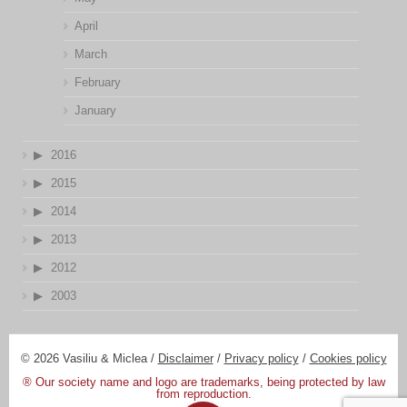
April
March
February
January
2016
2015
2014
2013
2012
2003
© 2026 Vasiliu & Miclea /
Disclaimer
/
Privacy policy
/
Cookies policy
® Our society name and logo are trademarks, being protected by law
from reproduction.