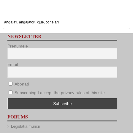
angajati
,
angajatori
,
cjue
,
ochelari
NEWSLETTER
Prenumele
Email
Abonați
Subscribing I accept the privacy rules of this site
FORUMS
Legislația muncii