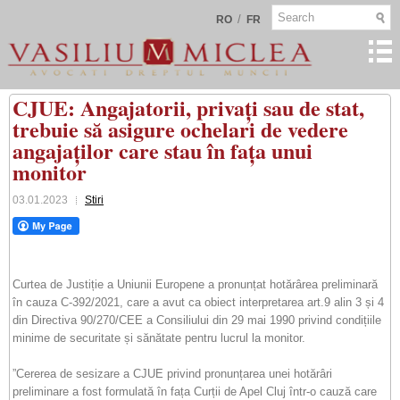
/
RO
FR
CJUE: Angajatorii, privați sau de stat,
trebuie să asigure ochelari de vedere
angajaților care stau în fața unui
monitor
03.01.2023
Stiri
Curtea de Justiție a Uniunii Europene a pronunțat hotărârea preliminară
în cauza C-392/2021, care a avut ca obiect interpretarea art.9 alin 3 și 4
din Directiva 90/270/CEE a Consiliului din 29 mai 1990 privind condițiile
minime de securitate și sănătate pentru lucrul la monitor.
”Cererea de sesizare a CJUE privind pronunțarea unei hotărâri
preliminare a fost formulată în fața Curții de Apel Cluj într-o cauză care