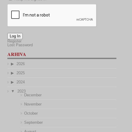
Log In
Register
Lost Password
ARHIVA
2026
2025
2024
2023
December
November
October
September
August