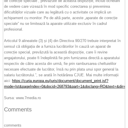
de corecție speciale”, prevăzute de această dispoziție, includ ochelarii
de vedere care vizează în mod specific corectarea și prevenirea
dificultăților vizuale care au legătură cu o activitate ce implică un
echipament cu monitor. Pe de altă parte, aceste „aparate de corecție
speciale” nu se limitează la aparate utilizate exclusiv în cadrul
profesional.
Articolul 9 alineatele (3) și (4) din Directiva 90/270 trebuie interpretat în
sensul că obligația de a furniza lucrătorilor în cauză un aparat de
corecție special, prevăzută la această dispoziție, care îi revine
angajatorului, poate fi îndeplinită fie prin furnizarea directă a aparatului
respectiv de către acesta din urmă, fie prin rambursarea cheltuielilor
necesare efectuate de lucrător, însă nu prin plata unui spor general la
salariu lucrătorului.”, se arată în hotărârea CJUE. Mai multe informații
aici:
https://curia.europa.eu/juris/document/document_print.jsf?
mode=lst&pageIndex=0&docid=268793&part=1&doclang=RO&text=&dir=&o
Sursa: www.7media.ro
Comments
comments