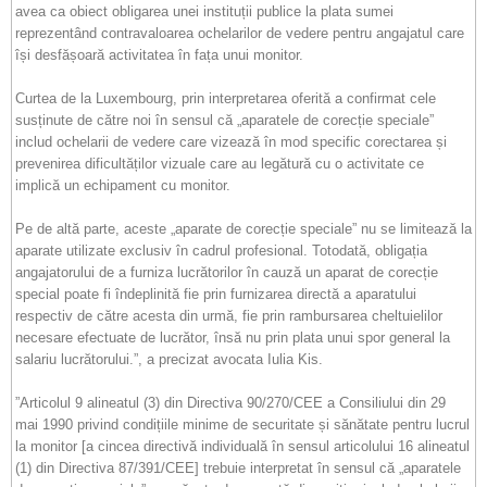
avea ca obiect obligarea unei instituții publice la plata sumei
reprezentând contravaloarea ochelarilor de vedere pentru angajatul care
își desfășoară activitatea în fața unui monitor.
Curtea de la Luxembourg, prin interpretarea oferită a confirmat cele
susținute de către noi în sensul că „aparatele de corecție speciale”
includ ochelarii de vedere care vizează în mod specific corectarea și
prevenirea dificultăților vizuale care au legătură cu o activitate ce
implică un echipament cu monitor.
Pe de altă parte, aceste „aparate de corecție speciale” nu se limitează la
aparate utilizate exclusiv în cadrul profesional. Totodată, obligația
angajatorului de a furniza lucrătorilor în cauză un aparat de corecție
special poate fi îndeplinită fie prin furnizarea directă a aparatului
respectiv de către acesta din urmă, fie prin rambursarea cheltuielilor
necesare efectuate de lucrător, însă nu prin plata unui spor general la
salariu lucrătorului.”, a precizat avocata Iulia Kis.
”Articolul 9 alineatul (3) din Directiva 90/270/CEE a Consiliului din 29
mai 1990 privind condițiile minime de securitate și sănătate pentru lucrul
la monitor [a cincea directivă individuală în sensul articolului 16 alineatul
(1) din Directiva 87/391/CEE] trebuie interpretat în sensul că „aparatele