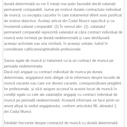
durată determinată nu vor fi tratați mai puțin favorabil decât salariații
permanenți comparabili, numai pe motivul duratei contractului individual
de muncă, cu excepția cazurilor în care tratamentul diferit este justificat
de motive obiective. Același articol din Codul Muncii specifică și ce
înseamnă salariat comparabil: (2) În sensul alin. (1), salariatul
permanent comparabil reprezintă salariatul al cărui contract individual de
muncă este incheiat pe durată nedeterminată și care desfășoară
aceeași activitate sau una similară, în aceeași unitate, luând în
considerare calificarea/aptitudinile profesionale.
Șanse egale de muncă și tratament ca la un contract de munca pe
perioada nedeterminata
Dacă ești angajat cu contract individual de munca pe durata
determinata, angajatorul este obligat să te informeze despre locurile de
muncă vacante sau care vor deveni vacante, corespunzătoare pregătirii
lor profesionale, şi să-ți asigure accesul la aceste locuri de muncă în
condiţii egale cu cele ale salariaţilor angajaţi cu contract individual de
muncă pe perioadă nedeterminată. Această informare se face printr-un
anunţ afişat la sediul angajatorului, conform articolului 86, alineatul 1,
din Codul Muncii.
Întrebări frecvente despre contractul de muncă cu durată determinată.