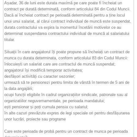
Așadar, 36 de luni este durata maximă pe care poate fi încheiat un
contract pe durată determinată, conform articolului 84 din Codul Muncii.
Dacă ai încheiat contract pe perioadă determinată pentru a ține locul
unui unui salariat, al cărui contract individual de muncă este suspendat,
durata contractului va expira la momentul încetării motivelor ce au
determinat suspendarea contractului individual de muncă al salariatului
titular.
Situații în care angajatorul îți poate propune să încheiați un contract de
munca cu durata determinata, conform articolului 83 din Codul Muncii:
înlocuiești un salariat care are contractul de muncă suspendat;
angajatorul își modifică temporar activitatea;
desfășori activități cu caracter sezonier;
urmează să te pensionezi pentru limita de vârstă în termen de 5 ani de
la data angajării;
ocupi funcții eligibile în cadrul organizațiilor sindicale, patronale sau al
organizatiilor neguvernamentale, pe perioada mandatului;
ești pensionar și poți cumula pensia cu salariul;
în alte cazuri prevăzute expres de legi speciale ori pentru desfășurarea
unor lucrări, proiecte sau programe
Care este perioada de probă pentru un contract de munca pe perioada