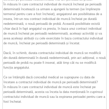
În măsura în care contractul individual de muncă încheiat pe perioadă
determinată încetează ca urmare a ajungerii la termen (se împlinește
termenul pentru care a fost încheiat), angajatorul are posibilitatea de a
insera, într-un nou contract individual de muncă încheiat pe durată
nedeterminată, o nouă perioadă de probă. Această posibilitate există
chiar dacă în fapt angajatul va presta, în baza unui contract individual
de muncă încheiat pe perioadă nedeterminată, aceleași activități și va
avea aceleași atribuții cu cele exercitate în baza contractului individual
de muncă, încheiat pe perioadă determinată și încetat.
Dacă, în schimb, durata contractului individual de muncă se modifică
din durată determinată în durată nedeterminată, prin act adițional, o nouă
perioadă de probă nu poate fi inserat, atât timp cât nu se modifică
funcția angajatului.
Ce se întâmplă dacă concediul medical se suprapune cu data de
încetare a contractul individual de muncă pe perioadă determinată?
În măsura în care contractul individual de muncă este încheiat pe
perioadă determinată, acesta va înceta la data menționată în cuprinsul
contractului individual de muncă sau la expirarea perioadei pentru care a
fost încheiat.