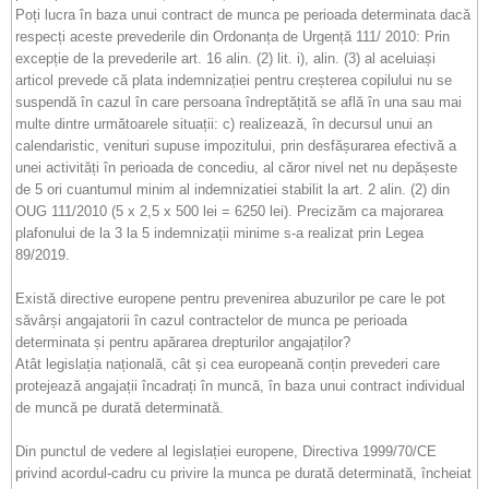
Poți lucra în baza unui contract de munca pe perioada determinata dacă
respecți aceste prevederile din Ordonanța de Urgență 111/ 2010: Prin
excepție de la prevederile art. 16 alin. (2) lit. i), alin. (3) al aceluiași
articol prevede că plata indemnizației pentru creșterea copilului nu se
suspendă în cazul în care persoana îndreptățită se află în una sau mai
multe dintre următoarele situații: c) realizează, în decursul unui an
calendaristic, venituri supuse impozitului, prin desfășurarea efectivă a
unei activități în perioada de concediu, al căror nivel net nu depășeste
de 5 ori cuantumul minim al indemnizatiei stabilit la art. 2 alin. (2) din
OUG 111/2010 (5 x 2,5 x 500 lei = 6250 lei). Precizăm ca majorarea
plafonului de la 3 la 5 indemnizații minime s-a realizat prin Legea
89/2019.
Există directive europene pentru prevenirea abuzurilor pe care le pot
săvârși angajatorii în cazul contractelor de munca pe perioada
determinata și pentru apărarea drepturilor angajaților?
Atât legislația națională, cât și cea europeană conțin prevederi care
protejează angajații încadrați în muncă, în baza unui contract individual
de muncă pe durată determinată.
Din punctul de vedere al legislației europene, Directiva 1999/70/CE
privind acordul-cadru cu privire la munca pe durată determinată, încheiat