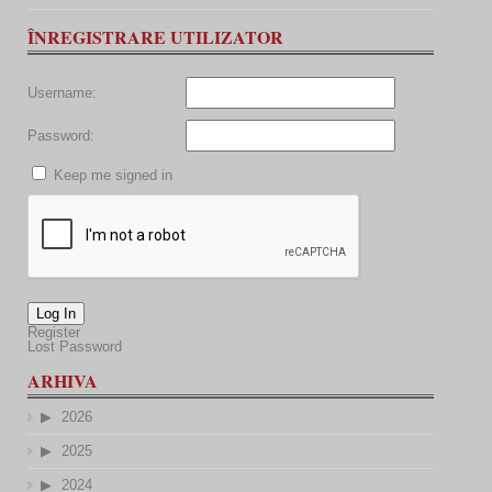
ÎNREGISTRARE UTILIZATOR
Username:
Password:
Keep me signed in
Log In
Register
Lost Password
ARHIVA
2026
2025
2024