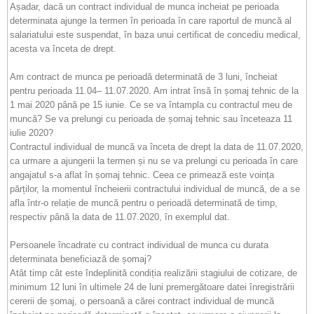
Așadar, dacă un contract individual de munca incheiat pe perioada
determinata ajunge la termen în perioada în care raportul de muncă al
salariatului este suspendat, în baza unui certificat de concediu medical,
acesta va înceta de drept.
Am contract de munca pe perioadă determinată de 3 luni, încheiat
pentru perioada 11.04– 11.07.2020. Am intrat însă în șomaj tehnic de la
1 mai 2020 până pe 15 iunie. Ce se va întampla cu contractul meu de
muncă? Se va prelungi cu perioada de șomaj tehnic sau înceteaza 11
iulie 2020?
Contractul individual de muncă va înceta de drept la data de 11.07.2020,
ca urmare a ajungerii la termen și nu se va prelungi cu perioada în care
angajatul s-a aflat în șomaj tehnic. Ceea ce primează este voința
părților, la momentul încheierii contractului individual de muncă, de a se
afla într-o relație de muncă pentru o perioadă determinată de timp,
respectiv până la data de 11.07.2020, în exemplul dat.
Persoanele încadrate cu contract individual de munca cu durata
determinata beneficiază de șomaj?
Atât timp cât este îndeplinită condiția realizării stagiului de cotizare, de
minimum 12 luni în ultimele 24 de luni premergătoare datei înregistrării
cererii de șomaj, o persoană a cărei contract individual de muncă