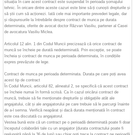
situația în care acest contract este suspendat în perioada șomajului
tehnic. În oricare dintre aceste cazuri este bine să-ți cunoști drepturile și
să știi cum să acționezi. Iată cele mai importante prevederi legale, dar
și răspunsurile la întrebările despre contract de munca pe durata
determinata, oferite de avocat doctor Răzvan Vasiliu, partener al Casei
de avocatura Vasiliu Miclea.
Articolul 12 alin. 1 din Codul Muncii precizează că orice contract de
muncă se încheie pe durată nedeterminată. Prin excepție, se poate
încheia și contract de munca pe perioada determinata, în condițiile
expres prevăzute de lege.
Contract de munca pe perioada determinata. Durata pe care poți avea
acest tip de contract
În Codul Muncii, articolul 82, alineatul 2, se specifică că acest contract
se încheie numai în formă scrisă. Ca în cazul oricărui contract de
muncă, trebuie să fie menționate drepturile și obligațiile atât ale
angajatului, cât și ale angajatorului pe care trebuie să le parcurgi înainte
de a-l semna. Verifică neapărat și dacă durata menționată în contract
este cea discutată cu angajatorul.
Vestea bună este că un contract pe o perioadă determinată poate fi doar
începutul colaborării tale cu un angajator (durata contractului poate fi
prelungită până la 36 de luni) sau chiar poți trece la contract pe perioadă