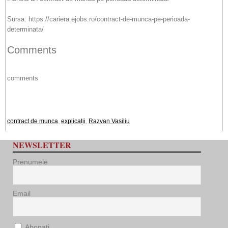
Sursa: https://cariera.ejobs.ro/contract-de-munca-pe-perioada-
determinata/
Comments
comments
contract de munca
,
explicații
,
Razvan Vasiliu
NEWSLETTER
Prenumele
Email
Abonați