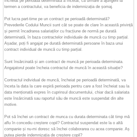
încheiat pe perioadă determinată a încetat, ca urmare a ajungerii la
termen a contractului, va beneficia de indemnizația de șomaj.
Pot lucra part-time pe un contract pe perioadă determinată?
Prevederile Codului Muncii sunt cât se poate de clare în această privință
și permit încadrarea salariaților cu fracțiune de normă pe durată
determinată, în baza contractelor individuale de muncă cu timp parțial.
Așadar, poți fi angajat pe durată determinată persoane în baza unui
contract individual de muncă cu timp parțial.
Sunt însărcinată și am contract de muncă pe perioada determinata.
Angajatorul poate încheia contractul de muncă în această situație?
Contractul individual de muncă, încheiat pe perioadă determinată, va
înceta la data la care expiră perioada pentru care a fost încheiat sau la
data menționată expres în cuprinsul documentului, chiar dacă salariata
este însărcinată sau raportul său de muncă este suspendat din alte
motive.
Pot să închei un contract de munca cu durata determinata cât timp mă
aflu în concediu creștere copil? Contractul suspendat este la o altă
companie și nu-mi doresc să închei colaborarea cu acea companie. Aș
putea pierde indemnizația de creștere copil?