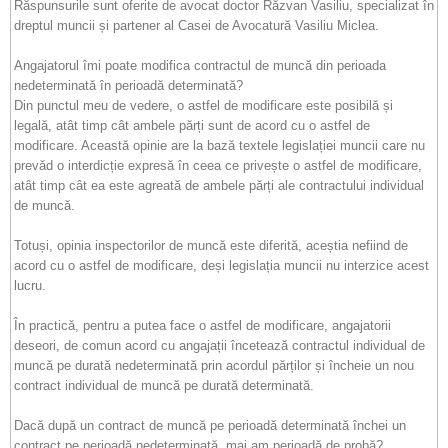
Răspunsurile sunt oferite de avocat doctor Răzvan Vasiliu, specializat în
dreptul muncii și partener al Casei de Avocatură Vasiliu Miclea.
Angajatorul îmi poate modifica contractul de muncă din perioada
nedeterminată în perioadă determinată?
Din punctul meu de vedere, o astfel de modificare este posibilă și
legală, atât timp cât ambele părți sunt de acord cu o astfel de
modificare. Această opinie are la bază textele legislației muncii care nu
prevăd o interdicție expresă în ceea ce privește o astfel de modificare,
atât timp cât ea este agreată de ambele părți ale contractului individual
de muncă.
Totuși, opinia inspectorilor de muncă este diferită, aceștia nefiind de
acord cu o astfel de modificare, deși legislația muncii nu interzice acest
lucru.
În practică, pentru a putea face o astfel de modificare, angajatorii
deseori, de comun acord cu angajații încetează contractul individual de
muncă pe durată nedeterminată prin acordul părților și încheie un nou
contract individual de muncă pe durată determinată.
Dacă după un contract de muncă pe perioadă determinată închei un
contract pe perioadă nedeterminată, mai am perioadă de probă?