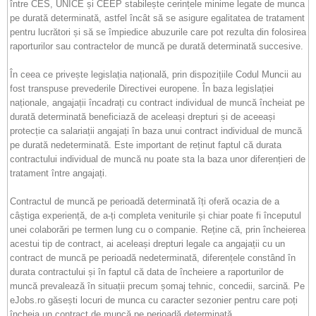
între CES, UNICE și CEEP stabilește cerințele minime legate de munca
pe durată determinată, astfel încât să se asigure egalitatea de tratament
pentru lucrători și să se împiedice abuzurile care pot rezulta din folosirea
raporturilor sau contractelor de muncă pe durată determinată succesive.
În ceea ce privește legislația națională, prin dispozițiile Codul Muncii au
fost transpuse prevederile Directivei europene. În baza legislației
naționale, angajații încadrați cu contract individual de muncă încheiat pe
durată determinată beneficiază de aceleași drepturi și de aceeași
protecție ca salariații angajați în baza unui contract individual de muncă
pe durată nedeterminată. Este important de reținut faptul că durata
contractului individual de muncă nu poate sta la baza unor diferențieri de
tratament între angajați.
Contractul de muncă pe perioadă determinată îți oferă ocazia de a
câștiga experiență, de a-ți completa veniturile și chiar poate fi începutul
unei colaborări pe termen lung cu o companie. Reține că, prin încheierea
acestui tip de contract, ai aceleași drepturi legale ca angajații cu un
contract de muncă pe perioadă nedeterminată, diferențele constând în
durata contractului și în faptul că data de încheiere a raporturilor de
muncă prevalează în situații precum șomaj tehnic, concedii, sarcină. Pe
eJobs.ro găsești locuri de munca cu caracter sezonier pentru care poți
încheia un contract de muncă pe perioadă determinată.