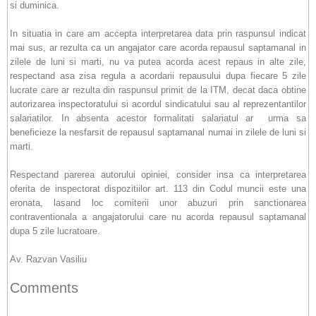
si duminica.
In situatia in care am accepta interpretarea data prin raspunsul indicat
mai sus, ar rezulta ca un angajator care acorda repausul saptamanal in
zilele de luni si marti, nu va putea acorda acest repaus in alte zile,
respectand asa zisa regula a acordarii repausului dupa fiecare 5 zile
lucrate care ar rezulta din raspunsul primit de la ITM, decat daca obtine
autorizarea inspectoratului si acordul sindicatului sau al reprezentantilor
salariatilor. In absenta acestor formalitati salariatul ar urma sa
beneficieze la nesfarsit de repausul saptamanal numai in zilele de luni si
marti.
Respectand parerea autorului opiniei, consider insa ca interpretarea
oferita de inspectorat dispozitiilor art. 113 din Codul muncii este una
eronata, lasand loc comiterii unor abuzuri prin sanctionarea
contraventionala a angajatorului care nu acorda repausul saptamanal
dupa 5 zile lucratoare.
Av. Razvan Vasiliu
Comments