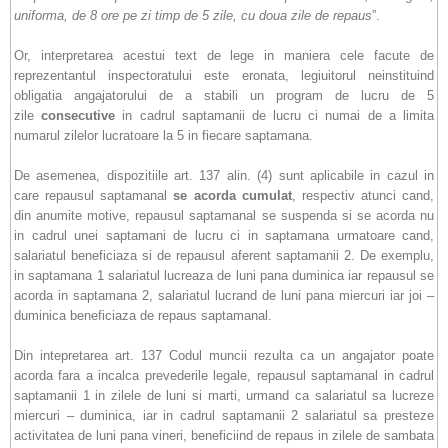
uniforma, de 8 ore pe zi timp de 5 zile, cu doua zile de repaus
”.
Or, interpretarea acestui text de lege in maniera cele facute de
reprezentantul inspectoratului este eronata, legiuitorul neinstituind
obligatia angajatorului de a stabili un program de lucru de 5
zile
consecutive
in cadrul saptamanii de lucru ci numai de a limita
numarul zilelor lucratoare la 5 in fiecare saptamana.
De asemenea, dispozitiile art. 137 alin. (4) sunt aplicabile in cazul in
care repausul saptamanal
se acorda cumulat
, respectiv atunci cand,
din anumite motive, repausul saptamanal se suspenda si se acorda nu
in cadrul unei saptamani de lucru ci in saptamana urmatoare cand,
salariatul beneficiaza si de repausul aferent saptamanii 2. De exemplu,
in saptamana 1 salariatul lucreaza de luni pana duminica iar repausul se
acorda in saptamana 2, salariatul lucrand de luni pana miercuri iar joi –
duminica beneficiaza de repaus saptamanal.
Din intepretarea art. 137 Codul muncii rezulta ca un angajator poate
acorda fara a incalca prevederile legale, repausul saptamanal in cadrul
saptamanii 1 in zilele de luni si marti, urmand ca salariatul sa lucreze
miercuri – duminica, iar in cadrul saptamanii 2 salariatul sa presteze
activitatea de luni pana vineri, beneficiind de repaus in zilele de sambata