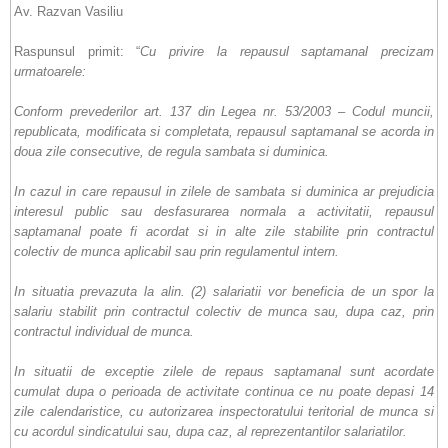
Av. Razvan Vasiliu
Raspunsul primit: “
Cu privire la repausul saptamanal precizam
urmatoarele:
Conform prevederilor art. 137 din Legea nr. 53/2003 – Codul muncii,
republicata, modificata si completata, repausul saptamanal se acorda in
doua zile consecutive, de regula sambata si duminica.
In cazul in care repausul in zilele de sambata si duminica ar prejudicia
interesul public sau desfasurarea normala a activitatii, repausul
saptamanal poate fi acordat si in alte zile stabilite prin contractul
colectiv de munca aplicabil sau prin regulamentul intern.
In situatia prevazuta la alin. (2) salariatii vor beneficia de un spor la
salariu stabilit prin contractul colectiv de munca sau, dupa caz, prin
contractul individual de munca.
In situatii de exceptie zilele de repaus saptamanal sunt acordate
cumulat dupa o perioada de activitate continua ce nu poate depasi 14
zile calendaristice, cu autorizarea inspectoratului teritorial de munca si
cu acordul sindicatului sau, dupa caz, al reprezentantilor salariatilor.