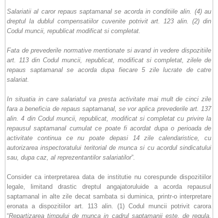
Salariatii al caror repaus saptamanal se acorda in conditiile alin. (4) au
dreptul la dublul compensatiilor cuvenite potrivit art. 123 alin. (2) din
Codul muncii, republicat modificat si completat.
Fata de prevederile normative mentionate si avand in vedere dispozitiile
art. 113 din Codul muncii, republicat, modificat si completat, zilele de
repaus saptamanal se acorda dupa fiecare 5 zile lucrate de catre
salariat.
In situatia in care salariatul va presta activitate mai mult de cinci zile
fara a beneficia de repaus saptamanal, se vor aplica prevederile art. 137
alin. 4 din Codul muncii, republicat, modificat si completat cu privire la
repausul saptamanal cumulat ce poate fi acordat dupa o perioada de
activitate continua ce nu poate depasi 14 zile calendaristice, cu
autorizarea inspectoratului teritorial de munca si cu acordul sindicatului
sau, dupa caz, al reprezentantilor salariatilor
”
.
Consider ca interpretarea data de institutie nu corespunde dispozitiilor
legale, limitand drastic dreptul angajatoruluide a acorda repausul
saptamanal in alte zile decat sambata si duminica, printr-o interpretare
eronata a dispozitiilor art. 113 alin. (1) Codul muncii potrivit carora
“
Repartizarea timpului de munca in cadrul saptamanii este, de regula,