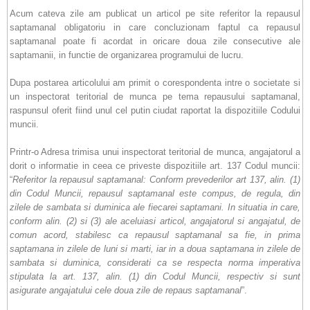
Acum cateva zile am publicat un articol pe site referitor la repausul
saptamanal obligatoriu in care concluzionam faptul ca repausul
saptamanal poate fi acordat in oricare doua zile consecutive ale
saptamanii, in functie de organizarea programului de lucru.
Dupa postarea articolului am primit o corespondenta intre o societate si
un inspectorat teritorial de munca pe tema repausului saptamanal,
raspunsul oferit fiind unul cel putin ciudat raportat la dispozitiile Codului
muncii.
Printr-o Adresa trimisa unui inspectorat teritorial de munca, angajatorul a
dorit o informatie in ceea ce priveste dispozitiile art. 137 Codul muncii:
“
Referitor la repausul saptamanal: Conform prevederilor art 137, alin. (1)
din Codul Muncii, repausul saptamanal este compus, de regula, din
zilele de sambata si duminica ale fiecarei saptamani. In situatia in care,
conform alin. (2) si (3) ale aceluiasi articol, angajatorul si angajatul, de
comun acord, stabilesc ca repausul saptamanal sa fie, in prima
saptamana in zilele de luni si marti, iar in a doua saptamana in zilele de
sambata si duminica, considerati ca se respecta norma imperativa
stipulata la art. 137, alin. (1) din Codul Muncii, respectiv si sunt
asigurate angajatului cele doua zile de repaus saptamanal
”.