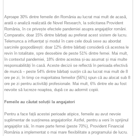
Aproape 30% dintre femeile din România au lucrat mai mult de acasă,
arată o analiză realizată de Novel Research, la solicitarea Provident
România, în ce privește efectele pandemiei asupra angajaților români.
Comparativ, doar 15% dintre bărbați au preferat acest sistem de lucru.
Telemunca a influențat și modul în care cele două sexe au abordat
sarcinile gospodărești: doar 12% dintre bărbați consideră că acestea le
revin în totalitate, spre deosebire de peste 51% dintre femei. Mai mult,
în contextul pandemiei, 18% dintre acestea și-au asumat și mai multe
responsabilități în casă. Aceste decizii se reflectă în perioada efectivă
de muncă – peste 54% dintre bărbați susțin că au lucrat mai mult de 8
ore pe zi, în timp ce majoritatea femeilor (56%) spun că au alocat sub 8
ore pe zi pentru activități profesionale. Mai mult, 6% dintre ele au fost
nevoite să lucreze noaptea, după ce au adormit copiii.
Femeile au căutat soluții la angajatori
Pentru a face față acestei perioade atipice, femeile au avut nevoie
suplimentar de susținerea angajatorilor. Astfel, pentru a veni în sprijinul
angajaților săi, în mare parte femei (peste 70%), Provident Financial
România a implementat o mai mare flexibilitate a programului de lucru.