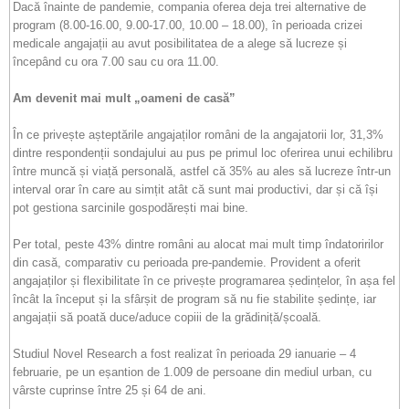
Dacă înainte de pandemie, compania oferea deja trei alternative de
program (8.00-16.00, 9.00-17.00, 10.00 – 18.00), în perioada crizei
medicale angajații au avut posibilitatea de a alege să lucreze și
începând cu ora 7.00 sau cu ora 11.00.
Am devenit mai mult „oameni de casă”
În ce privește așteptările angajaților români de la angajatorii lor, 31,3%
dintre respondenții sondajului au pus pe primul loc oferirea unui echilibru
între muncă și viață personală, astfel că 35% au ales să lucreze într-un
interval orar în care au simțit atât că sunt mai productivi, dar și că își
pot gestiona sarcinile gospodărești mai bine.
Per total, peste 43% dintre români au alocat mai mult timp îndatoririlor
din casă, comparativ cu perioada pre-pandemie. Provident a oferit
angajaților și flexibilitate în ce privește programarea ședințelor, în așa fel
încât la început și la sfârșit de program să nu fie stabilite ședințe, iar
angajații să poată duce/aduce copiii de la grădiniță/școală.
Studiul Novel Research a fost realizat în perioada 29 ianuarie – 4
februarie, pe un eșantion de 1.009 de persoane din mediul urban, cu
vârste cuprinse între 25 și 64 de ani.