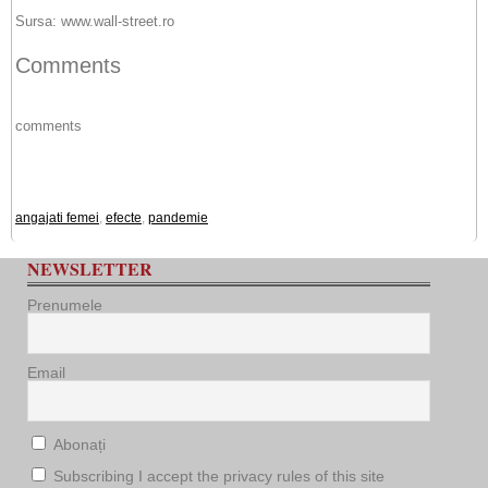
Sursa: www.wall-street.ro
Comments
comments
angajati femei
,
efecte
,
pandemie
NEWSLETTER
Prenumele
Email
Abonați
Subscribing I accept the privacy rules of this site