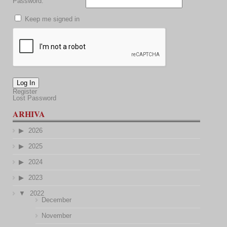
Password:
Keep me signed in
Log In
Register
Lost Password
ARHIVA
2026
2025
2024
2023
2022
December
November