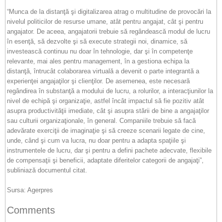
“Munca de la distanţă şi digitalizarea atrag o multitudine de provocări la
nivelul politicilor de resurse umane, atât pentru angajat, cât şi pentru
angajator. De aceea, angajatorii trebuie să regândească modul de lucru
în esenţă, să dezvolte şi să execute strategii noi, dinamice, să
investească continuu nu doar în tehnologie, dar şi în competenţe
relevante, mai ales pentru management, în a gestiona echipa la
distanţă, întrucât colaborarea virtuală a devenit o parte integrantă a
experienţei angajaţilor şi clienţilor. De asemenea, este necesară
regândirea în substanţă a modului de lucru, a rolurilor, a interacţiunilor la
nivel de echipă şi organizaţie, astfel încât impactul să fie pozitiv atât
asupra productivităţii imediate, cât şi asupra stării de bine a angajaţilor
sau culturii organizaţionale, în general. Companiile trebuie să facă
adevărate exerciţii de imaginaţie şi să creeze scenarii legate de cine,
unde, când şi cum va lucra, nu doar pentru a adapta spaţiile şi
instrumentele de lucru, dar şi pentru a defini pachete adecvate, flexibile
de compensaţii şi beneficii, adaptate diferitelor categorii de angajaţi”,
subliniază documentul citat.
Sursa: Agerpres
Comments