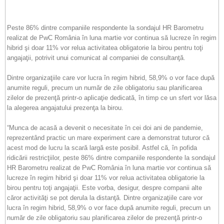
Peste 86% dintre companiile respondente la sondajul HR Barometru
realizat de PwC România în luna martie vor continua să lucreze în regim
hibrid şi doar 11% vor relua activitatea obligatorie la birou pentru toţi
angajaţii, potrivit unui comunicat al companiei de consultanţă.
Dintre organizaţiile care vor lucra în regim hibrid, 58,9% o vor face după
anumite reguli, precum un număr de zile obligatoriu sau planificarea
zilelor de prezenţă printr-o aplicaţie dedicată, în timp ce un sfert vor lăsa
la alegerea angajatului prezenţa la birou.
“Munca de acasă a devenit o necesitate în cei doi ani de pandemie,
reprezentând practic un mare experiment care a demonstrat tuturor că
acest mod de lucru la scară largă este posibil. Astfel că, în pofida
ridicării restricţiilor, peste 86% dintre companiile respondente la sondajul
HR Barometru realizat de PwC România în luna martie vor continua să
lucreze în regim hibrid şi doar 11% vor relua activitatea obligatorie la
birou pentru toţi angajaţii. Este vorba, desigur, despre companii alte
căror activităţi se pot derula la distanţă. Dintre organizaţiile care vor
lucra în regim hibrid, 58,9% o vor face după anumite reguli, precum un
număr de zile obligatoriu sau planificarea zilelor de prezenţă printr-o