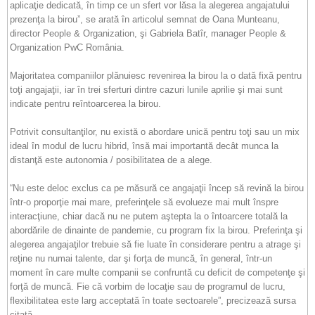
aplicaţie dedicată, în timp ce un sfert vor lăsa la alegerea angajatului
prezenţa la birou”, se arată în articolul semnat de Oana Munteanu,
director People & Organization, şi Gabriela Batîr, manager People &
Organization PwC România.
Majoritatea companiilor plănuiesc revenirea la birou la o dată fixă pentru
toţi angajaţii, iar în trei sferturi dintre cazuri lunile aprilie şi mai sunt
indicate pentru reîntoarcerea la birou.
Potrivit consultanţilor, nu există o abordare unică pentru toţi sau un mix
ideal în modul de lucru hibrid, însă mai importantă decât munca la
distanţă este autonomia / posibilitatea de a alege.
“Nu este deloc exclus ca pe măsură ce angajaţii încep să revină la birou
într-o proporţie mai mare, preferinţele să evolueze mai mult înspre
interacţiune, chiar dacă nu ne putem aştepta la o întoarcere totală la
abordările de dinainte de pandemie, cu program fix la birou. Preferinţa şi
alegerea angajaţilor trebuie să fie luate în considerare pentru a atrage şi
reţine nu numai talente, dar şi forţa de muncă, în general, într-un
moment în care multe companii se confruntă cu deficit de competenţe şi
forţă de muncă. Fie că vorbim de locaţie sau de programul de lucru,
flexibilitatea este larg acceptată în toate sectoarele”, precizează sursa
citată.