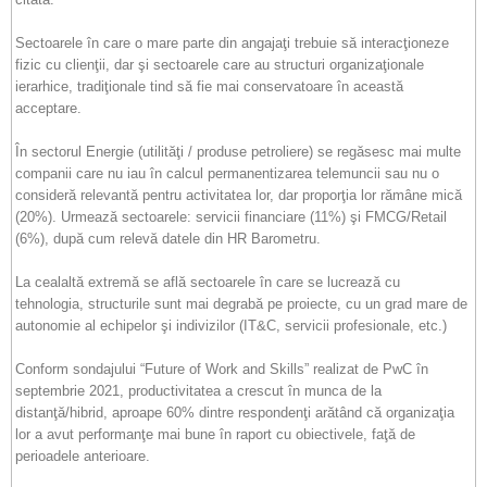
Sectoarele în care o mare parte din angajaţi trebuie să interacţioneze
fizic cu clienţii, dar şi sectoarele care au structuri organizaţionale
ierarhice, tradiţionale tind să fie mai conservatoare în această
acceptare.
În sectorul Energie (utilităţi / produse petroliere) se regăsesc mai multe
companii care nu iau în calcul permanentizarea telemuncii sau nu o
consideră relevantă pentru activitatea lor, dar proporţia lor rămâne mică
(20%). Urmează sectoarele: servicii financiare (11%) şi FMCG/Retail
(6%), după cum relevă datele din HR Barometru.
La cealaltă extremă se află sectoarele în care se lucrează cu
tehnologia, structurile sunt mai degrabă pe proiecte, cu un grad mare de
autonomie al echipelor şi indivizilor (IT&C, servicii profesionale, etc.)
Conform sondajului “Future of Work and Skills” realizat de PwC în
septembrie 2021, productivitatea a crescut în munca de la
distanţă/hibrid, aproape 60% dintre respondenţi arătând că organizaţia
lor a avut performanţe mai bune în raport cu obiectivele, faţă de
perioadele anterioare.