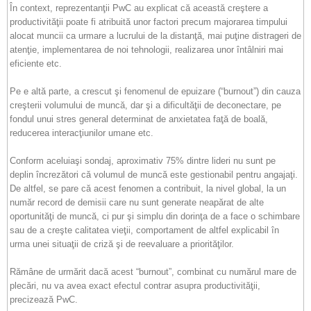
În context, reprezentanţii PwC au explicat că această creştere a
productivităţii poate fi atribuită unor factori precum majorarea timpului
alocat muncii ca urmare a lucrului de la distanţă, mai puţine distrageri de
atenţie, implementarea de noi tehnologii, realizarea unor întâlniri mai
eficiente etc.
Pe e altă parte, a crescut şi fenomenul de epuizare (“burnout”) din cauza
creşterii volumului de muncă, dar şi a dificultăţii de deconectare, pe
fondul unui stres general determinat de anxietatea faţă de boală,
reducerea interacţiunilor umane etc.
Conform aceluiaşi sondaj, aproximativ 75% dintre lideri nu sunt pe
deplin încrezători că volumul de muncă este gestionabil pentru angajaţi.
De altfel, se pare că acest fenomen a contribuit, la nivel global, la un
număr record de demisii care nu sunt generate neapărat de alte
oportunităţi de muncă, ci pur şi simplu din dorinţa de a face o schimbare
sau de a creşte calitatea vieţii, comportament de altfel explicabil în
urma unei situaţii de criză şi de reevaluare a priorităţilor.
Rămâne de urmărit dacă acest “burnout”, combinat cu numărul mare de
plecări, nu va avea exact efectul contrar asupra productivităţii,
precizează PwC.