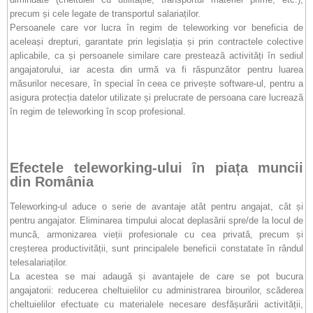
precum și cele legate de transportul salariaților.
Persoanele care vor lucra în regim de teleworking vor beneficia de
aceleași drepturi, garantate prin legislația și prin contractele colective
aplicabile, ca și persoanele similare care prestează activități în sediul
angajatorului, iar acesta din urmă va fi răspunzător pentru luarea
măsurilor necesare, în special în ceea ce privește software-ul, pentru a
asigura protecția datelor utilizate și prelucrate de persoana care lucrează
în regim de teleworking în scop profesional.
Efectele teleworking-ului în piața muncii
din România
Teleworking-ul aduce o serie de avantaje atât pentru angajat, cât și
pentru angajator. Eliminarea timpului alocat deplasării spre/de la locul de
muncă, armonizarea vieții profesionale cu cea privată, precum și
creșterea productivității, sunt principalele beneficii constatate în rândul
telesalariaților.
La acestea se mai adaugă și avantajele de care se pot bucura
angajatorii: reducerea cheltuielilor cu administrarea birourilor, scăderea
cheltuielilor efectuate cu materialele necesare desfășurării activității,