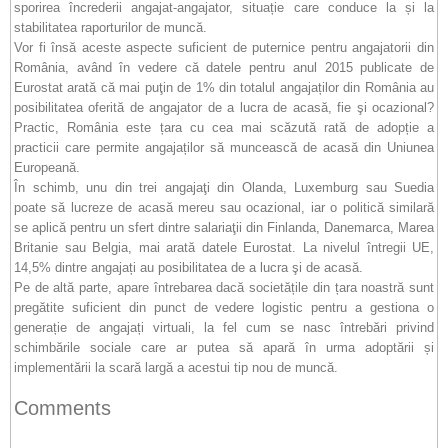
sporirea încrederii angajat-angajator, situație care conduce la și la
stabilitatea raporturilor de muncă.
Vor fi însă aceste aspecte suficient de puternice pentru angajatorii din
România, având în vedere că datele pentru anul 2015 publicate de
Eurostat arată că mai puţin de 1% din totalul angajaților din România au
posibilitatea oferită de angajator de a lucra de acasă, fie şi ocazional?
Practic, România este țara cu cea mai scăzută rată de adopție a
practicii care permite angajaților să muncească de acasă din Uniunea
Europeană.
În schimb, unu din trei angajaţi din Olanda, Luxemburg sau Suedia
poate să lucreze de acasă mereu sau ocazional, iar o politică similară
se aplică pentru un sfert dintre salariaţii din Finlanda, Danemarca, Marea
Britanie sau Belgia, mai arată datele Eurostat. La nivelul întregii UE,
14,5% dintre angajați au posibilitatea de a lucra şi de acasă.
Pe de altă parte, apare întrebarea dacă societățile din țara noastră sunt
pregătite suficient din punct de vedere logistic pentru a gestiona o
generație de angajați virtuali, la fel cum se nasc întrebări privind
schimbările sociale care ar putea să apară în urma adoptării și
implementării la scară largă a acestui tip nou de muncă.
Comments