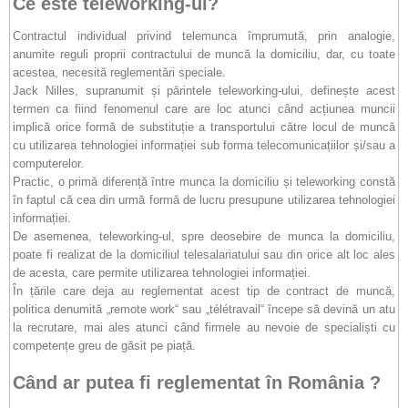
Ce este teleworking-ul?
Contractul individual privind telemunca împrumută, prin analogie,
anumite reguli proprii contractului de muncă la domiciliu, dar, cu toate
acestea, necesită reglementări speciale.
Jack Nilles, supranumit și părintele teleworking-ului, definește acest
termen ca fiind fenomenul care are loc atunci când acțiunea muncii
implică orice formă de substituție a transportului către locul de muncă
cu utilizarea tehnologiei informației sub forma telecomunicațiilor și/sau a
computerelor.
Practic, o primă diferență între munca la domiciliu și teleworking constă
în faptul că cea din urmă formă de lucru presupune utilizarea tehnologiei
informației.
De asemenea, teleworking-ul, spre deosebire de munca la domiciliu,
poate fi realizat de la domiciliul telesalariatului sau din orice alt loc ales
de acesta, care permite utilizarea tehnologiei informației.
În țările care deja au reglementat acest tip de contract de muncă,
politica denumită „remote work“ sau „télétravail“ începe să devină un atu
la recrutare, mai ales atunci când firmele au nevoie de specialiști cu
competențe greu de găsit pe piață.
Când ar putea fi reglementat în România ?