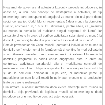
Programul de guvernare al actualului Executiv prevede introducerea, în
acest an, a unui nou concept de desfășurare a activității, de tip
teleworking, care presupune că angajatul va munci din altă parte decât
sediul companiei. Codul Muncii reglementează deja munca la domiciliu.
Practic, articolele 108, 109 și 110 stipulează, printre altele, că „salariaţii
cu munca la domiciliu își stabilesc singuri programul de lucru“, iar
„angajatorul este în drept să verifice activitatea salariatului cu muncă la
domiciliu, în condiţiile stabilite prin contractul individual de muncă“.
Potrivit prevederilor din Codul Muncii, „contractul individual de muncă la
domiciliu se încheie numai în formă scrisă și conține în mod obligatoriu
și următoarele prevederi: precizarea expresă că salariatul lucrează la
domiciliu; programul în cadrul căruia angajatorul este în drept să
controleze activitatea salariatului său şi modalitatea concretă de
realizare a controlului; obligația angajatorului de a asigura transportul la
şi de la domiciliul salariatului, după caz, al materiilor prime şi
materialelor pe care le utilizează în activitate, precum şi al produselor
finite pe care le realizează“.
Prin urmare, a apărut întrebarea dacă există diferențe între munca la
domiciliu, deja prevăzută de legislația muncii, și teleworking și dacă
introducerea unui nou tip de contract este necesară.