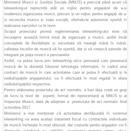
Ministerul Muncii și Justiției Sociale (MMJS) a precizat până acum că
teleworking-ul reprezintă atât un mijloc pentru angajatori de a-și
moderniza organizarea muncii, precum și un mijloc pentru angajați de a-
și reconcilia munca și viața socială, oferindu-le autonomie sporită în
realizarea sarcinilor ce le revin.
Scopul proiectului privind reglementarea teleworking-ului este să
încurajeze această formă nouă de organizare a muncii, astfel încât
conceptele de flexibilitate și securitate să meargă mână în mână,
calitatea locurilor de muncă să fie sporită, dar și să crească șansele de
integrare pe piața muncii a persoanelor.
Astfel, va putea lucra prin teleworking orice persoană care prestează
muncă de la distanță folosind tehnologia informației, în cadrul unui
contract de muncă în care activitatea care ar putea fi efectuată și la
sediul/spațiile angajatorului, va fi efectuată în mod regulat în afara
sediului/spațiilor respective.
Pentru elaborarea proiectului de act normativ, a fost deja creat un grup
de lucru la nivel de experți, format din reprezentanți ai MMJS și ai
Inspecției Muncii, data de adoptare a proiectului de act normativ fiind
octombrie 2017.
Ministerul a mai menționat că activitatea desfășurată în sistemul
teleworking va avea același tratament fiscal cu contractele individuale
de muncă încheiate în mod obișnuit, dar costurile pentru angajator vor fi
diminuate (cheltuieli cu utilitățile, transportul materiei prime, etc.),