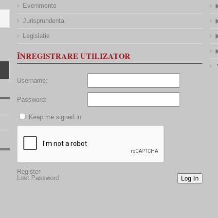
Evenimente
Jurisprundenta
Legislatie
ÎNREGISTRARE UTILIZATOR
Username:
Password:
Keep me signed in
Register
Lost Password
Log In