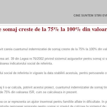
CINE SUNTEM
STIRI
EV
somaj creste de la 75% la 100% din valoarea
rivit careia cuantumul indemnizatiei de somaj creste de la 75% la 100% din valo
ea art. 39 din Legea nr.76/2002 privind sistemul asigurarilor pentru somaj si s
area indicatorului social de referinta.
 social de referinta in vigoare la data stabilirii acestuia, pentru persoanele 
 li s-ar calcula, potrivit acestui proiect, cuantumul indemnizatiei de somaj ti
i nu de 75% din valoarea ISR, cum se calculeaza in prezent.
ea ce ar reprezenta un ajutor insemnat pentru familiile aflate in dificultate. I
veniturile persoanei asigurate pentru somaj si stagiul de cotizare la sistemul 