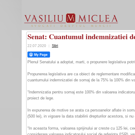
Senat: Cuantumul indemnizatiei de 
22.07.2020
Stiri
Plenul Senatului a adoptat, marti, o propunere legislativa pot
Propunerea legislativa are ca obiect de reglementare modificar
cuantumului indemnizatiei de somaj de la 75% la 100% din valo
“Indemnizatia pentru somaj este 100% din valoarea indicatorului
proiect de lege.
In expunerea de motive se arata ca persoanelor aflate in somaj
(500 lei), in vigoare la data stabilirii drepturilor acestora, s
“In aceasta forma, valoarea sprijinului ar creste cu 125 lei, ce
considerare valoarea indicatorului social de referinta (ISR), 