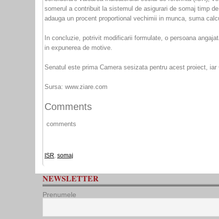
somerul a contribuit la sistemul de asigurari de somaj timp de
adauga un procent proportional vechimii in munca, suma calcula
In concluzie, potrivit modificarii formulate, o persoana angaja
in expunerea de motive.
Senatul este prima Camera sesizata pentru acest proiect, iar 
Sursa: www.ziare.com
Comments
comments
ISR
,
somaj
NEWSLETTER
Prenumele