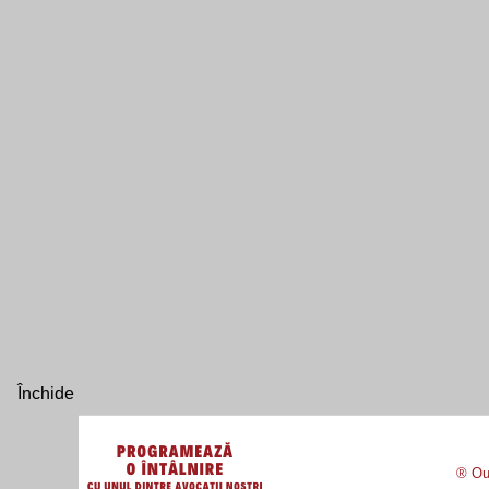
® Our