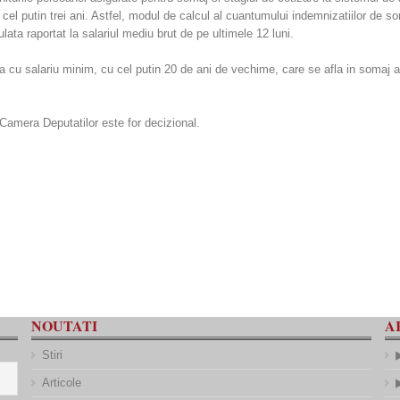
 cel putin trei ani. Astfel, modul de calcul al cuantumului indemnizatiilor de 
ta raportat la salariul mediu brut de pe ultimele 12 luni.
ta cu salariu minim, cu cel putin 20 de ani de vechime, care se afla in somaj a
Camera Deputatilor este for decizional.
NOUTATI
A
Stiri
Articole