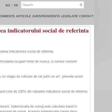
/
RO
FR
ENIMENTE
ARTICOLE
JURISPRUNDENTA
LEGISLATIE
CONTACT
 indicatorului social de referinta
area indicatorului social de referinta.
timularea ocuparii fortei de munca, in sensul cresterii
cu un stagiu de cotizare de cel putin un an”, prevede acest
nand cont de 100% din valoarea indicatorul social de referinta
n prezent, indemnizatia de somaj este calculata luand in
de asigurari de somaj. Aceasta indemnizatie creste daca