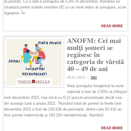
(Eurostat). Cu o rată a șomajului de 5,4% în decembrie, România se
situează printre statele membre UE cu un nivel redus al șomajului, scrie
Agerpres. În
READ MORE
ANOFM: Cei mai
mulţi şomeri se
regăsesc în
categoria de vârstă
40 – 49 de ani
29.01.2024
Stiri
Rata şomajului înregistrat la nivel
naţional a fost de 2,93% la sfârşitul
lunii decembrie 2023, mai mică cu 0,12 puncte procentuale decât cea
din aceeaşi lună a anului 2022. ”Numărul total de şomeri la finele lunii
decembrie 2023 a fost de 235.636 de persoane, dintre care 52.416 au
fost şomeri indemnizaţi şi 183.220 neindemnizaţi. Numărul
READ MORE