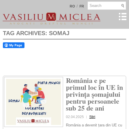
/
RO
FR
TAG ARCHIVES:
SOMAJ
România e pe
primul loc în UE în
privința șomajului
pentru persoanele
sub 25 de ani
02.04.2025
Stiri
România a devenit țara din UE cu