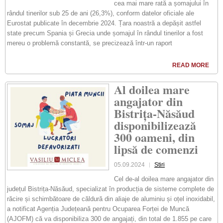
cea mai mare rată a șomajului în
rândul tinerilor sub 25 de ani (26,3%), conform datelor oficiale ale
Eurostat publicate în decembrie 2024. Țara noastră a depășit astfel
state precum Spania și Grecia unde șomajul în rândul tinerilor a fost
mereu o problemă constantă, se precizează într-un raport
READ MORE
Al doilea mare
angajator din
Bistrița-Năsăud
disponibilizează
300 oameni, din
lipsă de comenzi
05.09.2024
Stiri
Cel de-al doilea mare angajator din
județul Bistrița-Năsăud, specializat în producția de sisteme complete de
răcire și schimbătoare de căldură din aliaje de aluminiu și oțel inoxidabil,
a notificat Agenția Județeană pentru Ocuparea Forței de Muncă
(AJOFM) că va disponibiliza 300 de angajați, din total de 1.855 pe care