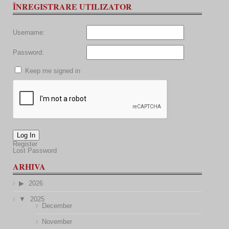
ÎNREGISTRARE UTILIZATOR
Username:
Password:
Keep me signed in
Log In
Register
Lost Password
ARHIVA
2026
2025
December
November