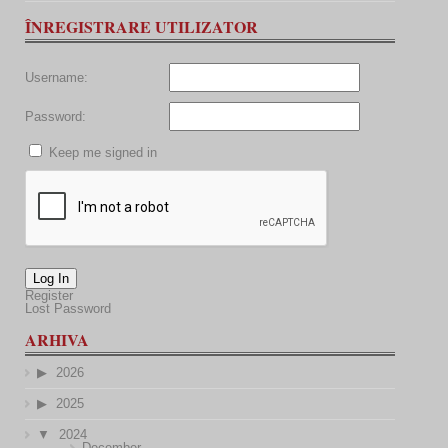
ÎNREGISTRARE UTILIZATOR
Username:
Password:
Keep me signed in
Log In
Register
Lost Password
ARHIVA
2026
2025
2024
December