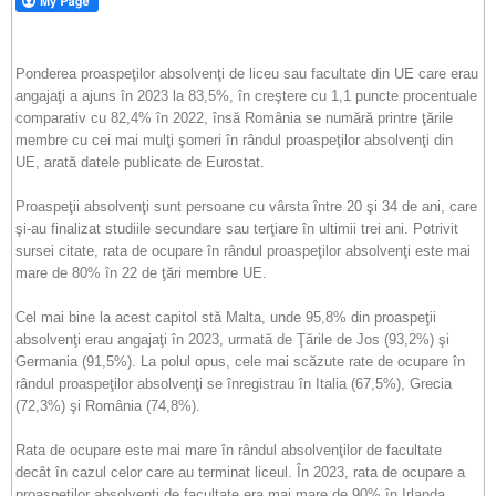
Ponderea proaspeţilor absolvenţi de liceu sau facultate din UE care erau
angajaţi a ajuns în 2023 la 83,5%, în creştere cu 1,1 puncte procentuale
comparativ cu 82,4% în 2022, însă România se numără printre ţările
membre cu cei mai mulţi şomeri în rândul proaspeţilor absolvenţi din
UE, arată datele publicate de Eurostat.
Proaspeţii absolvenţi sunt persoane cu vârsta între 20 şi 34 de ani, care
şi-au finalizat studiile secundare sau terţiare în ultimii trei ani. Potrivit
sursei citate, rata de ocupare în rândul proaspeţilor absolvenţi este mai
mare de 80% în 22 de ţări membre UE.
Cel mai bine la acest capitol stă Malta, unde 95,8% din proaspeţii
absolvenţi erau angajaţi în 2023, urmată de Ţările de Jos (93,2%) şi
Germania (91,5%). La polul opus, cele mai scăzute rate de ocupare în
rândul proaspeţilor absolvenţi se înregistrau în Italia (67,5%), Grecia
(72,3%) şi România (74,8%).
Rata de ocupare este mai mare în rândul absolvenţilor de facultate
decât în cazul celor care au terminat liceul. În 2023, rata de ocupare a
proaspeţilor absolvenţi de facultate era mai mare de 90% în Irlanda,