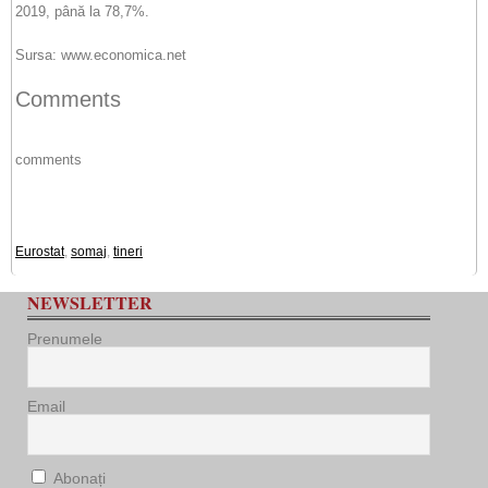
2019, până la 78,7%.
Sursa: www.economica.net
Comments
comments
Eurostat
,
somaj
,
tineri
NEWSLETTER
Prenumele
Email
Abonați