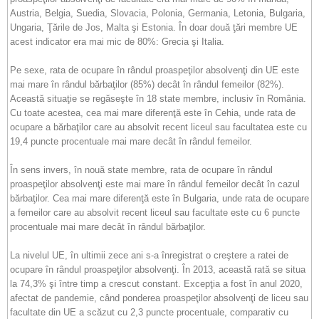
Austria, Belgia, Suedia, Slovacia, Polonia, Germania, Letonia, Bulgaria,
Ungaria, Ţările de Jos, Malta şi Estonia. În doar două ţări membre UE
acest indicator era mai mic de 80%: Grecia şi Italia.
Pe sexe, rata de ocupare în rândul proaspeţilor absolvenţi din UE este
mai mare în rândul bărbaţilor (85%) decât în rândul femeilor (82%).
Această situaţie se regăseşte în 18 state membre, inclusiv în România.
Cu toate acestea, cea mai mare diferenţă este în Cehia, unde rata de
ocupare a bărbaţilor care au absolvit recent liceul sau facultatea este cu
19,4 puncte procentuale mai mare decât în rândul femeilor.
În sens invers, în nouă state membre, rata de ocupare în rândul
proaspeţilor absolvenţi este mai mare în rândul femeilor decât în cazul
bărbaţilor. Cea mai mare diferenţă este în Bulgaria, unde rata de ocupare
a femeilor care au absolvit recent liceul sau facultate este cu 6 puncte
procentuale mai mare decât în rândul bărbaţilor.
La nivelul UE, în ultimii zece ani s-a înregistrat o creştere a ratei de
ocupare în rândul proaspeţilor absolvenţi. În 2013, această rată se situa
la 74,3% şi între timp a crescut constant. Excepţia a fost în anul 2020,
afectat de pandemie, când ponderea proaspeţilor absolvenţi de liceu sau
facultate din UE a scăzut cu 2,3 puncte procentuale, comparativ cu