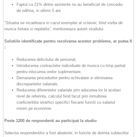
Faptul ca 21% dintre asistente nu au beneficiat de concediu
de odihna, in ultimii 5 ani.
“Situatia se incadreaza in cazul exemplar al sclaviei, fiind vorba de
munca fortata si neplatita”,
mentioneaza autorii studiului.
Solutiile identificate pentru rezolvarea acestor probleme, ar putea fi
:
Reducerea deficitului de personal;
Introducerea contractelor individuale de munca cu timp partial
pentru inlocuirea orelor suplimentare;
Demararea procedurilor pentru echivalare si eliminarea
discrepantelor salariale;
Reducerea diferentelor salariale prin aducerea lor la acelasi
nivel de referinta, calculul fiind facut prin inmultirea
coeficientilor ierarhici specifici fiecarei functii cu salariul
minim pe economie.
Peste 1200 de respondenti au participat la studiu
Selectia respondentilor a fost aleatorie, in functie de dorinta subiectilor