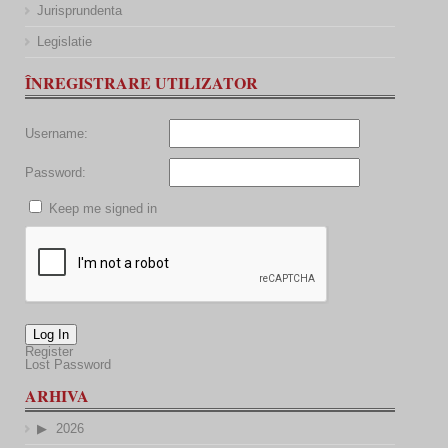
Jurisprundenta
Legislatie
ÎNREGISTRARE UTILIZATOR
Username:
Password:
Keep me signed in
Log In
Register
Lost Password
ARHIVA
2026