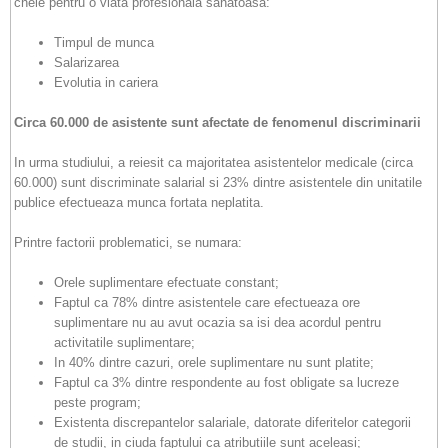
cheie pentru o viata profesionala sanatoasa:
Timpul de munca
Salarizarea
Evolutia in cariera
Circa 60.000 de asistente sunt afectate de fenomenul discriminarii
In urma studiului, a reiesit ca majoritatea asistentelor medicale (circa
60.000) sunt discriminate salarial si 23% dintre asistentele din unitatile
publice efectueaza munca fortata neplatita.
Printre factorii problematici, se numara:
Orele suplimentare efectuate constant;
Faptul ca 78% dintre asistentele care efectueaza ore
suplimentare nu au avut ocazia sa isi dea acordul pentru
activitatile suplimentare;
In 40% dintre cazuri, orele suplimentare nu sunt platite;
Faptul ca 3% dintre respondente au fost obligate sa lucreze
peste program;
Existenta discrepantelor salariale, datorate diferitelor categorii
de studii, in ciuda faptului ca atributiile sunt aceleasi;