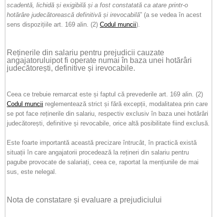
scadentă, lichidă și exigibilă și a fost constatată ca atare printr-o
hotărâre judecătorească definitivă și irevocabilă
” (a se vedea în acest
sens dispozițiile art. 169 alin. (2)
Codul muncii
).
Reținerile din salariu pentru prejudicii cauzate
angajatoruluipot fi operate numai în baza unei hotărâri
judecătorești, definitive și irevocabile.
Ceea ce trebuie remarcat este și faptul că prevederile art. 169 alin. (2)
Codul muncii
reglementează strict și fără excepții, modalitatea prin care
se pot face reținerile din salariu, respectiv exclusiv în baza unei hotărâri
judecătorești, definitive și revocabile, orice altă posibilitate fiind exclusă.
Este foarte importantă această precizare întrucât, în practică există
situații în care angajatorii procedează la rețineri din salariu pentru
pagube provocate de salariați, ceea ce, raportat la mențiunile de mai
sus, este nelegal.
Nota de constatare și evaluare a prejudiciului