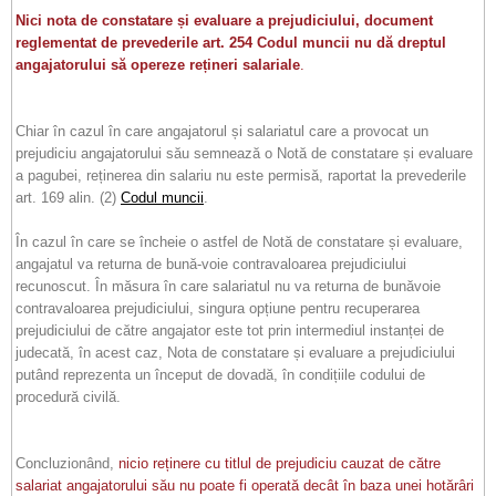
Nici nota de constatare și evaluare a prejudiciului, document
reglementat de prevederile art. 254 Codul muncii nu dă dreptul
angajatorului să opereze rețineri salariale
.
Chiar în cazul în care angajatorul și salariatul care a provocat un
prejudiciu angajatorului său semnează o Notă de constatare și evaluare
a pagubei, reținerea din salariu nu este permisă, raportat la prevederile
art. 169 alin. (2)
Codul muncii
.
În cazul în care se încheie o astfel de Notă de constatare și evaluare,
angajatul va returna de bună-voie contravaloarea prejudiciului
recunoscut. În măsura în care salariatul nu va returna de bunăvoie
contravaloarea prejudiciului, singura opțiune pentru recuperarea
prejudiciului de către angajator este tot prin intermediul instanței de
judecată, în acest caz, Nota de constatare și evaluare a prejudiciului
putând reprezenta un început de dovadă, în condițiile codului de
procedură civilă.
Concluzionând,
nicio reținere cu titlul de prejudiciu cauzat de către
salariat angajatorului său nu poate fi operată decât în baza unei hotărâri