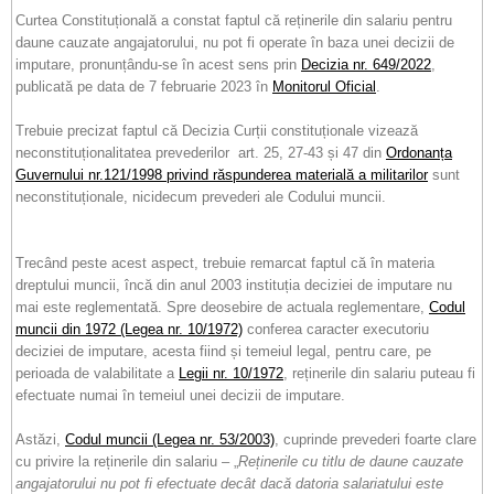
Curtea Constituțională a constat faptul că reținerile din salariu pentru
daune cauzate angajatorului, nu pot fi operate în baza unei decizii de
imputare, pronunțându-se în acest sens prin
Decizia nr. 649/2022
,
publicată pe data de 7 februarie 2023 în
Monitorul Oficial
.
Trebuie precizat faptul că Decizia Curții constituționale vizează
neconstituționalitatea prevederilor art. 25, 27-43 și 47 din
Ordonanța
Guvernului nr.121/1998 privind răspunderea materială a militarilor
sunt
neconstituționale, nicidecum prevederi ale Codului muncii.
Trecând peste acest aspect, trebuie remarcat faptul că în materia
dreptului muncii, încă din anul 2003 instituția deciziei de imputare nu
mai este reglementată. Spre deosebire de actuala reglementare,
Codul
muncii din 1972 (Legea nr. 10/1972)
conferea caracter executoriu
deciziei de imputare, acesta fiind și temeiul legal, pentru care, pe
perioada de valabilitate a
Legii nr. 10/1972
, reținerile din salariu puteau fi
efectuate numai în temeiul unei decizii de imputare.
Astăzi,
Codul muncii (Legea nr. 53/2003)
, cuprinde prevederi foarte clare
cu privire la reținerile din salariu – „
Reținerile cu titlu de daune cauzate
angajatorului nu pot fi efectuate decât dacă datoria salariatului este