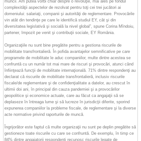
muncii. Am putea vorbi chiar despre o revoluţie, mai ales pe fondul
complexităţii aspectelor de rezolvat pentru toţi cei trei jucători ai
domeniului: salariaţi, companii şi autorităţi de reglementare. Provocările
vin atât din tendinţe pe care le identifică studiul EY, cât şi din
diversitatea legislativă şi socială la nivel global”, spune Corina Mîndoiu,
partener, Impozit pe venit şi contribuţii sociale, EY România.
Organizaţiile nu sunt bine pregătite pentru a gestiona riscurile de
mobilitate transfrontalieră. În pofida avantajelor semnificative pe care
programele de mobilitate le aduc companiilor, multe dintre acestea se
confruntă cu un număr tot mai mare de riscuri şi provocări, atunci când
înfiinţează funcţii de mobilitate internaţională. 71% dintre respondenţi au
declarat că riscurile de mobilitate transfrontalieră, inclusiv riscurile
fiscale/de reglementare şi de confidenţialitate a datelor, au crescut în
ultimii doi ani, în principal din cauza pandemiei şi a provocărilor
geopolitice şi economice actuale, care au făcut ca angajaţii să se
deplaseze în întreaga lume şi să lucreze în jurisdicţii diferite, sporind
expunerea companiilor la probleme fiscale, de reglementare şi la diverse
acte normative privind raporturile de muncă.
Îngrijorător este faptul că multe organizaţii nu sunt pe deplin pregătite să
gestioneze toate riscurile cu care se confruntă. De exemplu, în timp ce
84% dintre angajatorii respondenţi recunosc riscurile legate de