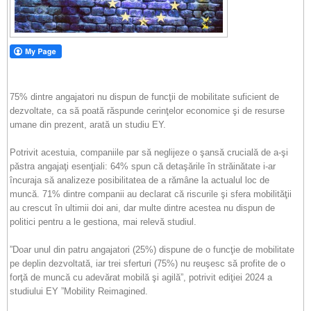
75% dintre angajatori nu dispun de funcţii de mobilitate suficient de
dezvoltate, ca să poată răspunde cerinţelor economice şi de resurse
umane din prezent, arată un studiu EY.
Potrivit acestuia, companiile par să neglijeze o şansă crucială de a-şi
păstra angajaţi esenţiali: 64% spun că detaşările în străinătate i-ar
încuraja să analizeze posibilitatea de a rămâne la actualul loc de
muncă. 71% dintre companii au declarat că riscurile şi sfera mobilităţii
au crescut în ultimii doi ani, dar multe dintre acestea nu dispun de
politici pentru a le gestiona, mai relevă studiul.
”Doar unul din patru angajatori (25%) dispune de o funcţie de mobilitate
pe deplin dezvoltată, iar trei sferturi (75%) nu reuşesc să profite de o
forţă de muncă cu adevărat mobilă şi agilă”, potrivit ediţiei 2024 a
studiului EY ”Mobility Reimagined.