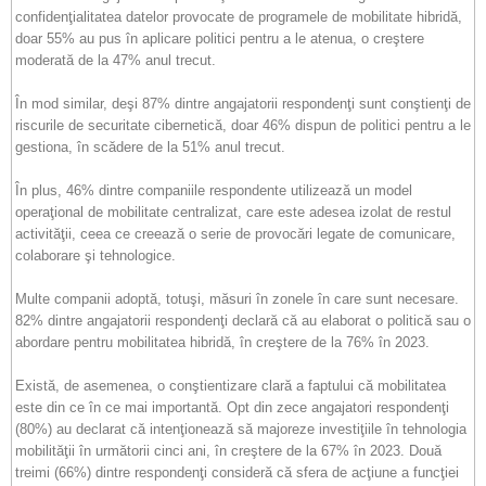
confidenţialitatea datelor provocate de programele de mobilitate hibridă,
doar 55% au pus în aplicare politici pentru a le atenua, o creştere
moderată de la 47% anul trecut.
În mod similar, deşi 87% dintre angajatorii respondenţi sunt conştienţi de
riscurile de securitate cibernetică, doar 46% dispun de politici pentru a le
gestiona, în scădere de la 51% anul trecut.
În plus, 46% dintre companiile respondente utilizează un model
operaţional de mobilitate centralizat, care este adesea izolat de restul
activităţii, ceea ce creează o serie de provocări legate de comunicare,
colaborare şi tehnologice.
Multe companii adoptă, totuşi, măsuri în zonele în care sunt necesare.
82% dintre angajatorii respondenţi declară că au elaborat o politică sau o
abordare pentru mobilitatea hibridă, în creştere de la 76% în 2023.
Există, de asemenea, o conştientizare clară a faptului că mobilitatea
este din ce în ce mai importantă. Opt din zece angajatori respondenţi
(80%) au declarat că intenţionează să majoreze investiţiile în tehnologia
mobilităţii în următorii cinci ani, în creştere de la 67% în 2023. Două
treimi (66%) dintre respondenţi consideră că sfera de acţiune a funcţiei