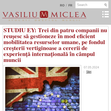
/
RO
FR
STUDIU EY: Trei din patru companii nu
reuşesc să gestioneze în mod eficient
mobilitatea resurselor umane, pe fondul
creşterii vertiginoase a cererii de
experienţă internaţională în câmpul
muncii
07.05.2024
Stiri