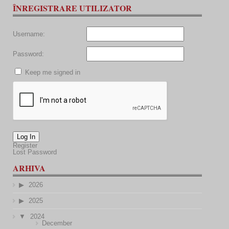
ÎNREGISTRARE UTILIZATOR
Username:
Password:
Keep me signed in
Log In
Register
Lost Password
ARHIVA
2026
2025
2024
December