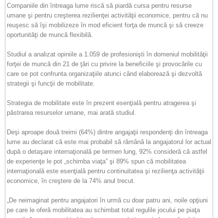
Companiile din întreaga lume riscă să piardă cursa pentru resurse
umane şi pentru creşterea rezilienţei activităţii economice, pentru că nu
reuşesc să îşi mobilizeze în mod eficient forţa de muncă şi să creeze
oportunităţi de muncă flexibilă.
Studiul a analizat opiniile a 1.059 de profesionişti în domeniul mobilităţii
forţei de muncă din 21 de ţări cu privire la beneficiile şi provocările cu
care se pot confrunta organizaţiile atunci când elaborează şi dezvoltă
strategii şi funcţii de mobilitate.
Strategia de mobilitate este în prezent esenţială pentru atragerea şi
păstrarea resurselor umane, mai arată studiul.
Deşi aproape două treimi (64%) dintre angajaţii respondenţi din întreaga
lume au declarat că este mai probabil să rămână la angajatorul lor actual
după o detaşare internaţională pe termen lung, 92% consideră că astfel
de experienţe le pot „schimba viaţa” şi 89% spun că mobilitatea
internaţională este esenţială pentru continuitatea şi rezilienţa activităţii
economice, în creştere de la 74% anul trecut.
„De neimaginat pentru angajatori în urmă cu doar patru ani, noile opţiuni
pe care le oferă mobilitatea au schimbat total regulile jocului pe piaţa