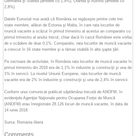
Germania şi Suedia (ambele cu 2,9%), Olanda şi Austria (ambele cu
2,8%).
Datele Eurostat mai arată că România se regăseşte printre cele trei
state membre, alături de Estonia şi Malta, în care rata locurilor de
muncă vacante a scăzut în primul trimestru al acestui an comparativ cu
primul trimestru al anului trecut, chiar dacă în cazul României este vorba
de o scădere de doar 0,1%. Comparativ, rata locurilor de muncă vacante
a crescut în 16 state membre şi a rămas stabilă în alte şapte ţări.
Pe sectoare de activitate, în România rata locurilor de muncă vacante în
primul trimestru din 2018 era de 1,1% în industrie şi construcţii şi una de
1% în servicii. La nivelul Uniunii Europene, rata locurilor de muncă
vacante era de 2% în industrie şi construcţii şi una de 2,4% în servicii.
Conform unui comunicat publicat săptămâna trecută de ANOFM, în
evidenţele Agenţiei Naţionale pentru Ocuparea Forţei de Muncă
(ANOFM) erau înregistrate 28.126 locuri de muncă vacante, în data de
14 iunie 2018.
Sursa: Romania libera
Comments