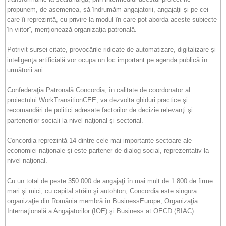
propunem, de asemenea, să îndrumăm angajatorii, angajaţii şi pe cei
care îi reprezintă, cu privire la modul în care pot aborda aceste subiecte
în viitor”, menţionează organizaţia patronală.
Potrivit sursei citate, provocările ridicate de automatizare, digitalizare şi
inteligenţa artificială vor ocupa un loc important pe agenda publică în
următorii ani.
Confederaţia Patronală Concordia, în calitate de coordonator al
proiectului WorkTransitionCEE, va dezvolta ghiduri practice şi
recomandări de politici adresate factorilor de decizie relevanţi şi
partenerilor sociali la nivel naţional şi sectorial.
Concordia reprezintă 14 dintre cele mai importante sectoare ale
economiei naţionale şi este partener de dialog social, reprezentativ la
nivel naţional.
Cu un total de peste 350.000 de angajaţi în mai mult de 1.800 de firme
mari şi mici, cu capital străin şi autohton, Concordia este singura
organizaţie din România membră în BusinessEurope, Organizaţia
Internaţională a Angajatorilor (IOE) şi Business at OECD (BIAC).