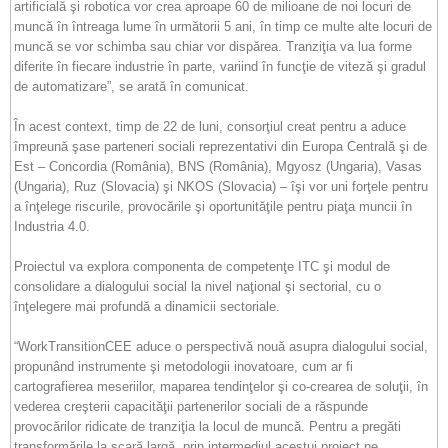
artificială şi robotica vor crea aproape 60 de milioane de noi locuri de
muncă în întreaga lume în următorii 5 ani, în timp ce multe alte locuri de
muncă se vor schimba sau chiar vor dispărea. Tranziţia va lua forme
diferite în fiecare industrie în parte, variind în funcţie de viteză şi gradul
de automatizare”, se arată în comunicat.
În acest context, timp de 22 de luni, consorţiul creat pentru a aduce
împreună şase parteneri sociali reprezentativi din Europa Centrală şi de
Est – Concordia (România), BNS (România), Mgyosz (Ungaria), Vasas
(Ungaria), Ruz (Slovacia) şi NKOS (Slovacia) – îşi vor uni forţele pentru
a înţelege riscurile, provocările şi oportunităţile pentru piaţa muncii în
Industria 4.0.
Proiectul va explora componenta de competenţe ITC şi modul de
consolidare a dialogului social la nivel naţional şi sectorial, cu o
înţelegere mai profundă a dinamicii sectoriale.
“WorkTransitionCEE aduce o perspectivă nouă asupra dialogului social,
propunând instrumente şi metodologii inovatoare, cum ar fi
cartografierea meseriilor, maparea tendinţelor şi co-crearea de soluţii, în
vederea creşterii capacităţii partenerilor sociali de a răspunde
provocărilor ridicate de tranziţia la locul de muncă. Pentru a pregăti
transformările la scară largă, prin intermediul acestui proiect ne