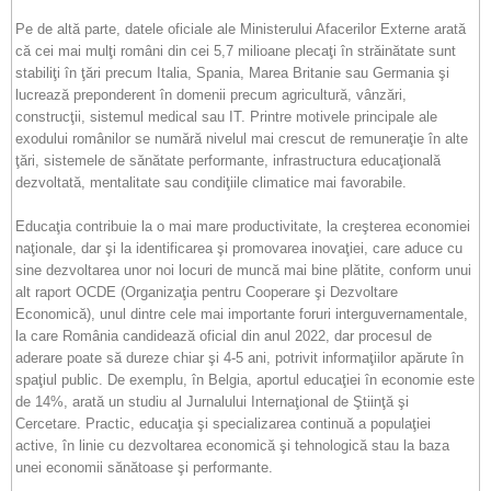
Pe de altă parte, datele oficiale ale Ministerului Afacerilor Externe arată
că cei mai mulţi români din cei 5,7 milioane plecaţi în străinătate sunt
stabiliţi în ţări precum Italia, Spania, Marea Britanie sau Germania şi
lucrează preponderent în domenii precum agricultură, vânzări,
construcţii, sistemul medical sau IT. Printre motivele principale ale
exodului românilor se numără nivelul mai crescut de remuneraţie în alte
ţări, sistemele de sănătate­­ performante, infrastructura educaţională
dezvoltată, mentalitate sau condiţiile climatice mai favorabile.
Educaţia contribuie la o mai mare productivitate, la creşterea economiei
naţionale, dar şi la identificarea şi promovarea inovaţiei, care aduce cu
sine dezvoltarea unor noi locuri de muncă mai bine plătite, conform unui
alt raport OCDE (Organizaţia pentru Cooperare şi Dezvoltare
Economică), unul dintre cele mai importante foruri interguvernamentale,
la care România candidează oficial din anul 2022, dar procesul de
aderare poate să dureze chiar şi 4-5 ani, potrivit informaţiilor apărute în
spaţiul public. De exemplu, în Belgia, aportul educaţiei în economie este
de 14%, arată un studiu al Jurnalului Internaţional de Ştiinţă şi
Cercetare. Practic, educaţia şi specializarea continuă a populaţiei
active, în linie cu dezvoltarea economică şi tehnologică stau la baza
unei economii sănătoase şi performante.