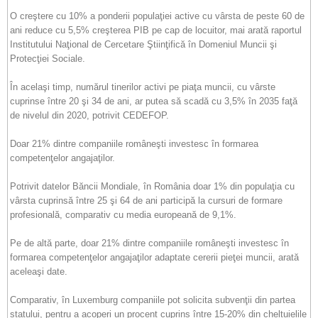
O creştere cu 10% a ponderii populaţiei active cu vârsta de peste 60 de
ani reduce cu 5,5% creşterea PIB pe cap de locuitor, mai arată raportul
Institutului Naţional de Cercetare Ştiinţifică în Domeniul Muncii şi
Protecţiei Sociale.
În acelaşi timp, numărul tinerilor activi pe piaţa muncii, cu vârste
cuprinse între 20 şi 34 de ani, ar putea să scadă cu 3,5% în 2035 faţă
de nivelul din 2020, potrivit CEDEFOP.
Doar 21% dintre companiile româneşti investesc în formarea
competenţelor angajaţilor.
Potrivit datelor Băncii Mondiale, în România doar 1% din populaţia cu
vârsta cuprinsă între 25 şi 64 de ani participă la cursuri de formare
profesională, comparativ cu media europeană de 9,1%.
Pe de altă parte, doar 21% dintre companiile româneşti investesc în
formarea competenţelor angajaţilor adaptate cererii pieţei muncii, arată
aceleaşi date.
Comparativ, în Luxemburg companiile pot solicita subvenţii din partea
statului, pentru a acoperi un procent cuprins între 15-20% din cheltuielile