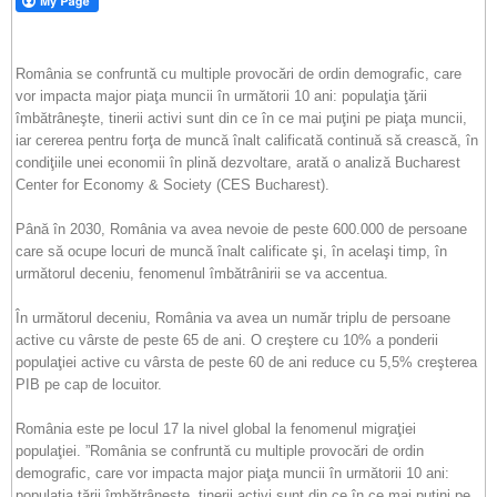
România se confruntă cu multiple provocări de ordin demografic, care
vor impacta major piaţa muncii în următorii 10 ani: populaţia ţării
îmbătrâneşte, tinerii activi sunt din ce în ce mai puţini pe piaţa muncii,
iar cererea pentru forţa de muncă înalt calificată continuă să crească, în
condiţiile unei economii în plină dezvoltare, arată o analiză Bucharest
Center for Economy & Society (CES Bucharest).
Până în 2030, România va avea nevoie de peste 600.000 de persoane
care să ocupe locuri de muncă înalt calificate şi, în acelaşi timp, în
următorul deceniu, fenomenul îmbătrânirii se va accentua.
În următorul deceniu, România va avea un număr triplu de persoane
active cu vârste de peste 65 de ani. O creştere cu 10% a ponderii
populaţiei active cu vârsta de peste 60 de ani reduce cu 5,5% creşterea
PIB pe cap de locuitor.
România este pe locul 17 la nivel global la fenomenul migraţiei
populaţiei. ”România se confruntă cu multiple provocări de ordin
demografic, care vor impacta major piaţa muncii în următorii 10 ani:
populaţia ţării îmbătrâneşte, tinerii activi sunt din ce în ce mai puţini pe