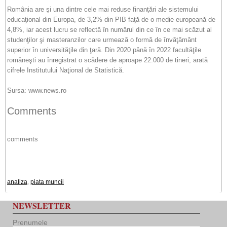
România are şi una dintre cele mai reduse finanţări ale sistemului
educaţional din Europa, de 3,2% din PIB faţă de o medie europeană de
4,8%, iar acest lucru se reflectă în numărul din ce în ce mai scăzut al
studenţilor şi masteranzilor care urmează o formă de învăţământ
superior în universităţile din ţară. Din 2020 până în 2022 facultăţile
româneşti au înregistrat o scădere de aproape 22.000 de tineri, arată
cifrele Institutului Naţional de Statistică.
Sursa: www.news.ro
Comments
comments
analiza
,
piata muncii
NEWSLETTER
Prenumele