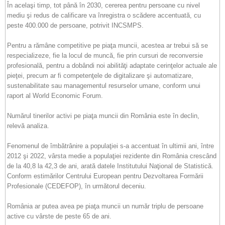
În acelaşi timp, tot până în 2030, cererea pentru persoane cu nivel
mediu şi redus de calificare va înregistra o scădere accentuată, cu
peste 400.000 de persoane, potrivit INCSMPS.
Pentru a rămâne competitive pe piaţa muncii, acestea ar trebui să se
respecializeze, fie la locul de muncă, fie prin cursuri de reconversie
profesională, pentru a dobândi noi abilităţi adaptate cerinţelor actuale ale
pieţei, precum ar fi competenţele de digitalizare şi automatizare,
sustenabilitate sau managementul resurselor umane, conform unui
raport al World Economic Forum.
Numărul tinerilor activi pe piaţa muncii din România este în declin,
relevă analiza.
Fenomenul de îmbătrânire a populaţiei s-a accentuat în ultimii ani, între
2012 şi 2022, vârsta medie a populaţiei rezidente din România crescând
de la 40,8 la 42,3 de ani, arată datele Institutului Naţional de Statistică.
Conform estimărilor Centrului European pentru Dezvoltarea Formării
Profesionale (CEDEFOP), în următorul deceniu.
România ar putea avea pe piaţa muncii un număr triplu de persoane
active cu vârste de peste 65 de ani.