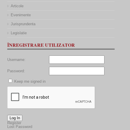
Articole
Evenimente
Jurisprundenta
Legislatie
ÎNREGISTRARE UTILIZATOR
Username:
Password:
Keep me signed in
Log In
Register
Lost Password