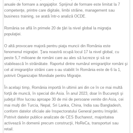
anuale de formare a angajaţilor. Sprijinul de formare este limitat la 7
competenţe, printre care digitale, limbi străine, management sau
business training, se arată într-o analiză OCDE.
România se află în primele 20 de ţări la nivel global la migraţia
populaţiei.
O altă provocare majoră pentru piaţa muncii din România este
fenomenul migraţiei. Ţara noastră ocupă locul 17 la nivel global, cu
peste 5,7 milioane de români care au ales să lucreze şi să se
stabilească în străinătate. Raportul dintre numărul emigranţilor români şi
cel al imigranţilor străini care s-au stabilit în România este de 6 la 1,
potrivit Organizaţiei Mondiale pentru Migraţie.
În acelaşi timp, România importă în ultimii ani din ce în ce mai multă
forţă de muncă, în special din Asia. În anul 2023, doar în Bucureşti şi
judeţul Ilfov lucrau aproape 30 de mii de persoane venite din Asia, cei
mai mulţi din Turcia, Nepal, Sri Lanka, China, India sau Bangladesh,
conform datelor oficiale ale Inspectoratului General pentru Imigrări.
Potrivit datelor publice analizate de CES Bucharest, majoritatea
activează în domenii precum construcţii, HoReCa, transporturi sau
retail.