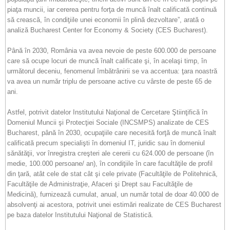
piaţa muncii, iar cererea pentru forţa de muncă înalt calificată continuă
să crească, în condiţiile unei economii în plină dezvoltare”, arată o
analiză Bucharest Center for Economy & Society (CES Bucharest).
Până în 2030, România va avea nevoie de peste 600.000 de persoane
care să ocupe locuri de muncă înalt calificate şi, în acelaşi timp, în
următorul deceniu, fenomenul îmbătrânirii se va accentua: ţara noastră
va avea un număr triplu de persoane active cu vârste de peste 65 de
ani.
Astfel, potrivit datelor Institutului Naţional de Cercetare Ştiinţifică în
Domeniul Muncii şi Protecţiei Sociale (INCSMPS) analizate de CES
Bucharest, până în 2030, ocupaţiile care necesită forţă de muncă înalt
calificată precum specialişti în domeniul IT, juridic sau în domeniul
sănătăţii, vor înregistra creşteri ale cererii cu 624.000 de persoane (în
medie, 100.000 persoane/ an), în condiţiile în care facultăţile de profil
din ţară, atât cele de stat cât şi cele private (Facultăţile de Politehnică,
Facultăţile de Administraţie, Afaceri şi Drept sau Facultăţile de
Medicină), furnizează cumulat, anual, un număr total de doar 40.000 de
absolvenţi ai acestora, potrivit unei estimări realizate de CES Bucharest
pe baza datelor Institutului Naţional de Statistică.