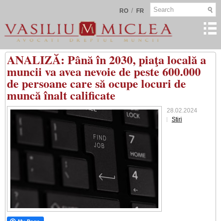
/
RO
FR
ANALIZĂ: Până în 2030, piaţa locală a
muncii va avea nevoie de peste 600.000
de persoane care să ocupe locuri de
muncă înalt calificate
28.02.2024
Stiri