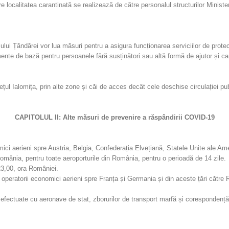
e localitatea carantinată se realizează de către personalul structurilor Minister
șului Țăndărei vor lua măsuri pentru a asigura funcționarea serviciilor de prot
limente de bază pentru persoanele fără susținători sau altă formă de ajutor și c
udețul Ialomița, prin alte zone și căi de acces decât cele deschise circulației p
CAPITOLUL II:
Alte măsuri de prevenire a răspândirii COVID-19
i aerieni spre Austria, Belgia, Confederația Elvețiană, Statele Unite ale Americ
 România, pentru toate aeroporturile din România, pentru o perioadă de 14 zile.
23,00, ora României.
operatorii economici aerieni spre Franța și Germania și din aceste țări către
lor efectuate cu aeronave de stat, zborurilor de transport marfă și coresponden