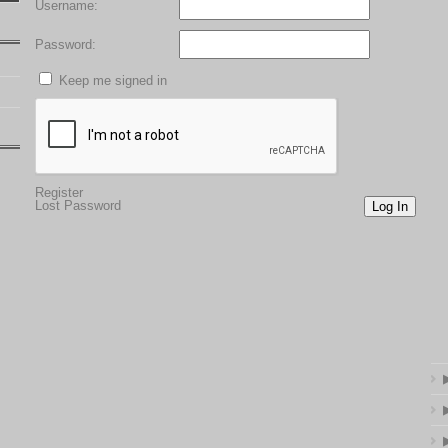
Username:
Password:
Keep me signed in
Register
Lost Password
Log In