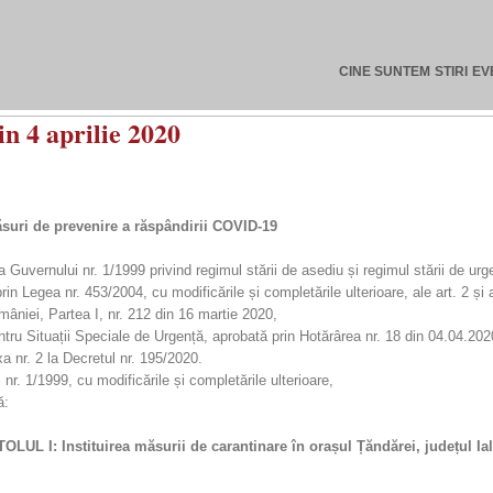
CINE SUNTEM
STIRI
EV
4 aprilie 2020
uri de prevenire a răspândirii COVID-19
Guvernului nr. 1/1999 privind regimul stării de asediu și regimul stării de urge
n Legea nr. 453/2004, cu modificările și completările ulterioare, ale art. 2 și art
omâniei, Partea I, nr. 212 din 16 martie 2020,
tru Situații Speciale de Urgență, aprobată prin Hotărârea nr. 18 din 04.04.202
xa nr. 2 la Decretul nr. 195/2020.
 nr. 1/1999, cu modificările și completările ulterioare,
ă:
TOLUL I:
Instituirea măsurii de carantinare în orașul Țăndărei, județul Ia