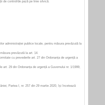
ii de control/de pază pe linie silvică.
ilor administrației publice locale, pentru măsura prevăzută la
 măsura prevăzută la art. 14.
formitate cu prevederile art. 27 din Ordonanța de urgență a
rile art. 29 din Ordonanța de urgență a Guvernului nr. 1/1999,
âniei, Partea I, nr. 257 din 29 martie 2020, își încetează