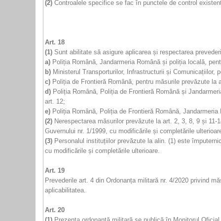
(2)
Controalele specifice se fac în punctele de control existente,
Art. 18
(1)
Sunt abilitate să asigure aplicarea și respectarea prevederi
a)
Poliția Română, Jandarmeria Română și poliția locală, pentr
b)
Ministerul Transporturilor, Infrastructurii și Comunicațiilor, 
c)
Poliția de Frontieră Română, pentru măsurile prevăzute la ar
d)
Poliția Română, Poliția de Frontieră Română și Jandarmeria R
art. 12;
e)
Poliția Română, Poliția de Frontieră Română, Jandarmeria R
(2)
Nerespectarea măsurilor prevăzute la art. 2, 3, 8, 9 și 11-
Guvernului nr. 1/1999, cu modificările și completările ulterioar
(3)
Personalul instituțiilor prevăzute la alin. (1) este împuter
cu modificările și completările ulterioare.
Art. 19
Prevederile art. 4 din Ordonanța militară nr. 4/2020 privind mă
aplicabilitatea.
Art. 20
(1)
Prezenta ordonanță militară se publică în Monitorul Oficial