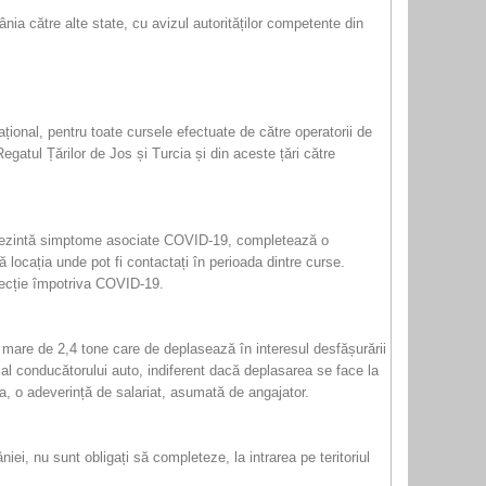
ânia către alte state, cu avizul autorităților competente din
național, pentru toate cursele efectuate de către operatorii de
Regatul Țărilor de Jos și Turcia și din aceste țări către
 prezintă simptome asociate COVID-19, completează o
mă locația unde pot fi contactați în perioada dintre curse.
otecție împotriva COVID-19.
 mare de 2,4 tone care de deplasează în interesul desfășurării
 al conducătorului auto, indiferent dacă deplasarea se face la
ia, o adeverință de salariat, asumată de angajator.
i, nu sunt obligați să completeze, la intrarea pe teritoriul