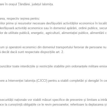
are în orașul Țăndărei, județul Ialomița.
area, respectiv ieșirea pentru:
iilor prime și resurselor necesare desfășurării activităților economice în locali
fășoară activități economice sau în domeniul apărării, ordinii publice, securităț
ilor de utilitate publică, energetic, agriculturii, alimentației publice, alimentării 
precum și operatorii economici din domeniul transportului feroviar de persoane nu
tă decât dacă sunt respectate dispozițiile art. 2.
unzător toate interdicțiile și restricțiile stabilite prin ordonanțele militare emi
e a Intervenției Ialomița (
CJCCI
) pentru a stabili completări și derogări în c
securității naționale vor stabili măsuri specifice de prevenire și limitare a intrăr
uce la cunoștință obligațiile ce le revin persoanelor, referitoare la deplasarea ș