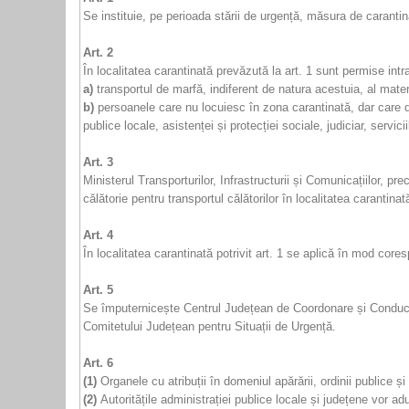
Se instituie, pe perioada stării de urgență, măsura de carantin
Art. 2
În localitatea carantinată prevăzută la art. 1 sunt permise intr
a)
transportul de marfă, indiferent de natura acestuia, al mater
b)
persoanele care nu locuiesc în zona carantinată, dar care des
publice locale, asistenței și protecției sociale, judiciar, servici
Art. 3
Ministerul Transporturilor, Infrastructurii și Comunicațiilor, 
călătorie pentru transportul călătorilor în localitatea carantina
Art. 4
În localitatea carantinată potrivit art. 1 se aplică în mod coresp
Art. 5
Se împuternicește Centrul Județean de Coordonare și Conducer
Comitetului Județean pentru Situații de Urgență.
Art. 6
(1)
Organele cu atribuții în domeniul apărării, ordinii publice și 
(2)
Autoritățile administrației publice locale și județene vor ad