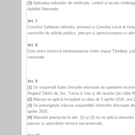
(3)
Aplicarea măsurilor de verificare, control și acces în/dinspr
Apărării Naționale.
Art. 7
Consiliul Județean Ialomița, primarul și Consiliul Local al Ora
serviciilor de utilități publice, precum și aprovizionarea cu a
Art. 8
Este strict interzisă intrarea/ieșirea în/din orașul Țăndărei, j
comunale.
Art. 9
(1)
Se suspendă toate zborurile efectuate de operatorii economic
Regatul Țărilor de Jos, Turcia și Iran și din aceste țări către
(2)
Măsura se aplică începând cu data de 5 aprilie 2020, ora 
(3)
Se prelungește măsura suspendării zborurilor efectuate de 
aprilie 2020.
(4)
Măsurile prevăzute la alin. (1) și (3) nu se aplică zboruri
precum și aterizărilor tehnice necomerciale.