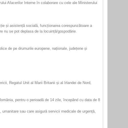
ului Afacerilor Interne în colaborare cu cele ale Ministerului
ecție și asistență socială, funcționarea corespunzătoare a
are nu se pot deplasa de la locuință/gospodărie.
ublice de pe drumurile europene, naționale, județene și
ii, Regatul Unit al Marii Britanii și al Irlandei de Nord,
 România, pentru o perioadă de 14 zile, începând cu data de 8
ță, umanitare sau care asigură servicii medicale de urgență,