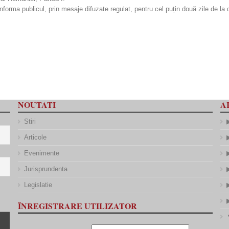
informa publicul, prin mesaje difuzate regulat, pentru cel puțin două zile de la 
NOUTATI
A
Stiri
Articole
Evenimente
Jurisprundenta
Legislatie
ÎNREGISTRARE UTILIZATOR