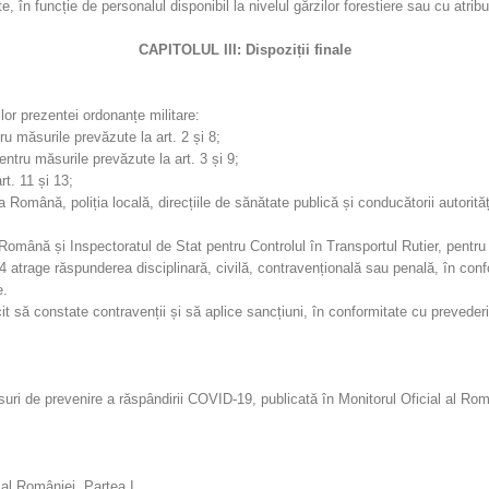
 în funcție de personalul disponibil la nivelul gărzilor forestiere sau cu atribuț
CAPITOLUL III:
Dispoziții finale
lor prezentei ordonanțe militare:
u măsurile prevăzute la art. 2 și 8;
pentru măsurile prevăzute la art. 3 și 9;
t. 11 și 13;
omână, poliția locală, direcțiile de sănătate publică și conducătorii autorităț
omână și Inspectoratul de Stat pentru Controlul în Transportul Rutier, pentru
14 atrage răspunderea disciplinară, civilă, contravențională sau penală, în con
e.
nicit să constate contravenții și să aplice sancțiuni, în conformitate cu prevede
suri de prevenire a răspândirii COVID-19, publicată în Monitorul Oficial al Rom
 al României, Partea I.