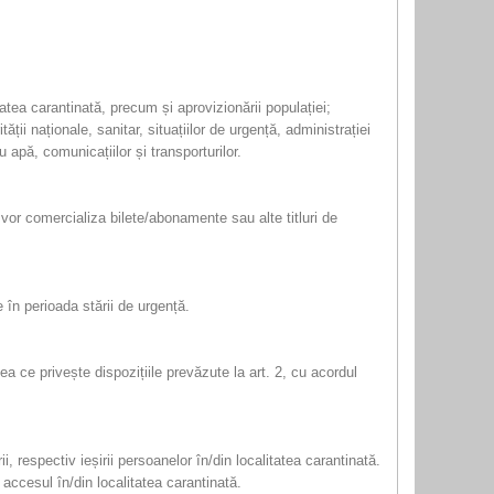
tatea carantinată, precum și aprovizionării populației;
ii naționale, sanitar, situațiilor de urgență, administrației
cu apă, comunicațiilor și transporturilor.
 vor comercializa bilete/abonamente sau alte titluri de
se în perioada stării de urgență.
eea ce privește dispozițiile prevăzute la art. 2, cu acordul
ii, respectiv ieșirii persoanelor în/din localitatea carantinată.
i accesul în/din localitatea carantinată.