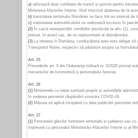
a)
utilizează doar coridoare de tranzit și puncte pentru trecerea
Ministerul Afacerilor Interne, fiind interzisă abaterea de la ace
b)
tranzitarea teritoriului României se face într-un interval d
c)
staționarea autovehiculului se realizează exclusiv în parcă
(2)
În cazul nerespectării condițiilor prevăzute la alin. (1), co
preluat, în acest caz, de un reprezentant al deținătorului.
(3)
La intrarea în România, conducătorul auto este obligat să ap
Transportul Rutier, respectiv să păstreze asupra sa formularul de
Art. 15
Prevederile art. 5 din Ordonanța militară nr. 3/2020 privind mă
mecanicilor de locomotivă și personalului feroviar.
Art. 16
(1)
Ministerele cu rețea sanitară proprie și autoritățile administ
în vederea prevenirii răspândirii virusului COVID-19.
(2)
Măsura se aplică începând cu data publicării prezentei ordo
Art. 17
(1)
Personalul gărzilor forestiere teritoriale și județene sau cu 
împreună cu personalul Ministerului Afacerilor Interne și al Mini