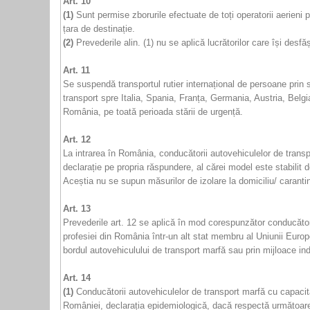
Art. 10
(1)
Sunt permise zborurile efectuate de toți operatorii aerieni p
țara de destinație.
(2)
Prevederile alin. (1) nu se aplică lucrătorilor care își desfă
Art. 11
Se suspendă transportul rutier internațional de persoane prin se
transport spre Italia, Spania, Franța, Germania, Austria, Belgia
România, pe toată perioada stării de urgență.
Art. 12
La intrarea în România, conducătorii autovehiculelor de tra
declarație pe propria răspundere, al cărei model este stabilit de
Aceștia nu se supun măsurilor de izolare la domiciliu/ carantin
Art. 13
Prevederile art. 12 se aplică în mod corespunzător conducător
profesiei din România într-un alt stat membru al Uniunii Europ
bordul autovehiculului de transport marfă sau prin mijloace ind
Art. 14
(1)
Conducătorii autovehiculelor de transport marfă cu capacita
României, declarația epidemiologică, dacă respectă următoare