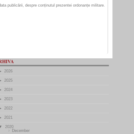
data publicării, despre conținutul prezentei ordonanțe militare.
RHIVA
2026
2025
2024
2023
2022
2021
2020
December