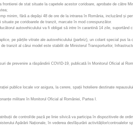
 frontierei de stat situate la capetele acestor coridoare, aprobate de către Minis
stea;
e timp minim, fără a depăși 48 de ore de la intrarea în România, incluzând și pe
ri situate pe coridoarele de tranzit, marcate în mod corespunzător.
nducătorul autovehiculului va fi obligat să intre în carantină 14 zile, suportând 
lice, pe părțile vitrate ale autovehiculului (parbriz), un colant special pus la 
 tranzit al cărui model este stabilit de Ministerul Transporturilor, Infrastructu
suri de prevenire a răspândirii COVID-19, publicată în Monitorul Oficial al Rom
rației publice locale vor asigura, la cerere, spații hoteliere destinate repausulu
nanțe militare în Monitorul Oficial al României, Partea I.
atribuții de control/de pază pe linie silvică va participa în dispozitivele de ordi
sterului Apărării Naționale, în vederea desfășurării activităților/controalelor spe