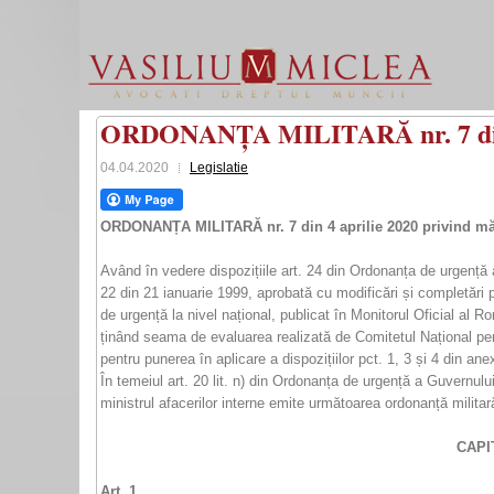
ORDONANȚA MILITARĂ nr. 7 din 
04.04.2020
Legislatie
ORDONANȚA MILITARĂ nr. 7 din 4 aprilie 2020 privind măs
Având în vedere dispozițiile art. 24 din Ordonanța de urgență a 
22 din 21 ianuarie 1999, aprobată cu modificări și completări pri
de urgență la nivel național, publicat în Monitorul Oficial al R
ținând seama de evaluarea realizată de Comitetul Național pen
pentru punerea în aplicare a dispozițiilor pct. 1, 3 și 4 din ane
În temeiul art. 20 lit. n) din Ordonanța de urgență a Guvernului
ministrul afacerilor interne emite următoarea ordonanță militar
CAPI
Art. 1