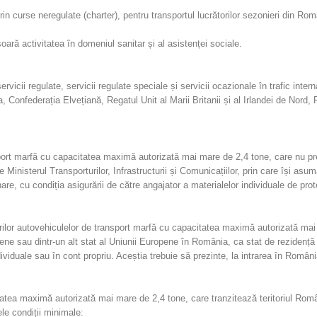
rin curse neregulate (charter), pentru transportul lucrătorilor sezonieri din Rom
șoară activitatea în domeniul sanitar și al asistenței sociale.
rvicii regulate, servicii regulate speciale și servicii ocazionale în trafic inter
, Confederația Elvețiană, Regatul Unit al Marii Britanii și al Irlandei de Nord, 
nsport marfă cu capacitatea maximă autorizată mai mare de 2,4 tone, care nu
 Ministerul Transporturilor, Infrastructurii și Comunicațiilor, prin care își asu
are, cu condiția asigurării de către angajator a materialelor individuale de pr
ilor autovehiculelor de transport marfă cu capacitatea maximă autorizată mai
ene sau dintr-un alt stat al Uniunii Europene în România, ca stat de rezidență
ividuale sau în cont propriu. Aceștia trebuie să prezinte, la intrarea în Român
tea maximă autorizată mai mare de 2,4 tone, care tranzitează teritoriul Românie
le condiții minimale: