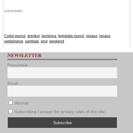
comments
Codul muncii
,
drepturi
,
duminica
,
legislatia muncii
,
repaus
,
repaus
saptamanal
,
sambata
,
spor
,
weekend
NEWSLETTER
Prenumele
Email
Abonați
Subscribing I accept the privacy rules of this site