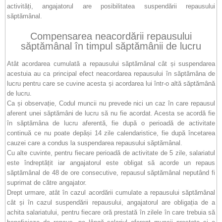
activități, angajatorul are posibilitatea suspendării repausului
săptămânal.
Compensarea neacordării repausului
săptămânal în timpul săptămânii de lucru
Atât acordarea cumulată a repausului săptămânal cât și suspendarea
acestuia au ca principal efect neacordarea repausului în săptămâna de
lucru pentru care se cuvine acesta și acordarea lui într-o altă săptămână
de lucru.
Ca și observație, Codul muncii nu prevede nici un caz în care repausul
aferent unei săptămâni de lucru să nu fie acordat. Acesta se acordă fie
în săptămâna de lucru aferentă, fie după o perioadă de activitate
continuă ce nu poate depăși 14 zile calendaristice, fie după încetarea
cauzei care a condus la suspendarea repausului săptămânal.
Cu alte cuvinte, pentru fiecare perioadă de activitate de 5 zile, salariatul
este îndreptățit iar angajatorul este obligat să acorde un repaus
săptămânal de 48 de ore consecutive, repausul săptămânal neputând fi
suprimat de către angajator.
Drept urmare, atât în cazul acordării cumulate a repausului săptămânal
cât și în cazul suspendării repausului, angajatorul are obligația de a
achita salariatului, pentru fiecare oră prestată în zilele în care trebuia să