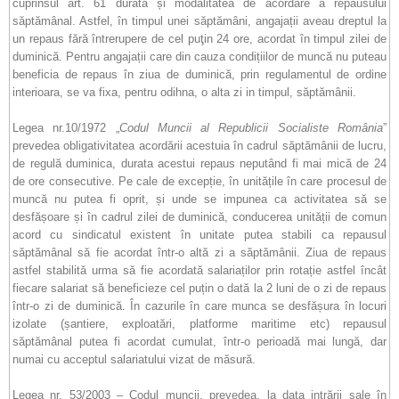
cuprinsul art. 61 durata și modalitatea de acordare a repausului
săptămânal. Astfel, în timpul unei săptămâni, angajații aveau dreptul la
un repaus fără întrerupere de cel puţin 24 ore, acordat în timpul zilei de
duminică. Pentru angajații care din cauza condițiilor de muncă nu puteau
beneficia de repaus în ziua de duminică, prin regulamentul de ordine
interioara, se va fixa, pentru odihna, o alta zi in timpul, săptămânii.
Legea nr.10/1972 „
Codul Muncii al Republicii Socialiste România
”
prevedea obligativitatea acordării acestuia în cadrul săptămânii de lucru,
de regulă duminica, durata acestui repaus neputând fi mai mică de 24
de ore consecutive. Pe cale de excepție, în unitățile în care procesul de
muncă nu putea fi oprit, și unde se impunea ca activitatea să se
desfășoare și în cadrul zilei de duminică, conducerea unității de comun
acord cu sindicatul existent în unitate putea stabili ca repausul
săptămânal să fie acordat într-o altă zi a săptămânii. Ziua de repaus
astfel stabilită urma să fie acordată salariaților prin rotație astfel încât
fiecare salariat să beneficieze cel puțin o dată la 2 luni de o zi de repaus
într-o zi de duminică. În cazurile în care munca se desfășura în locuri
izolate (șantiere, exploatări, platforme maritime etc) repausul
săptămânal putea fi acordat cumulat, într-o perioadă mai lungă, dar
numai cu acceptul salariatului vizat de măsură.
Legea nr. 53/2003 – Codul muncii, prevedea, la data intrării sale în