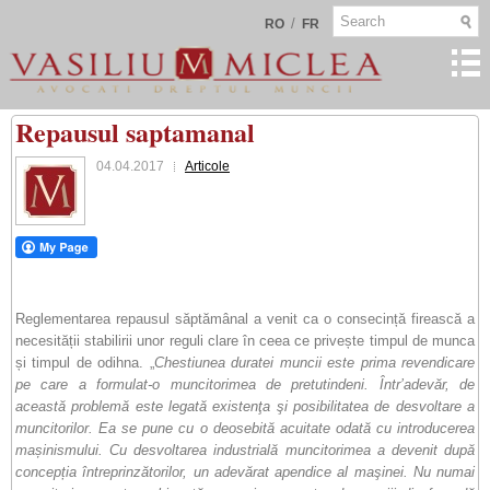
/
RO
FR
Repausul saptamanal
04.04.2017
Articole
Reglementarea repausul săptămânal a venit ca o consecință firească a
necesității stabilirii unor reguli clare în ceea ce privește timpul de munca
și timpul de odihna. „
Chestiunea duratei muncii este prima revendicare
pe care a formulat-o muncitorimea de pretutindeni. Într’adevăr, de
această problemă este legată existenţa şi posibilitatea de desvoltare a
muncitorilor. Ea se pune cu o deosebită acuitate odată cu introducerea
mașinismului. Cu desvoltarea industrială muncitorimea a devenit după
concepția întreprinzătorilor, un adevărat apendice al maşinei. Nu numai