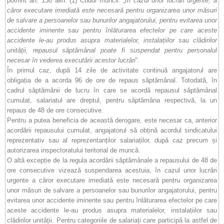
potrivit art. 138 alin. (1) Codul muncii: „
În cazul unor lucrări urgente, a
căror executare imediată este necesară pentru organizarea unor măsuri
de salvare a persoanelor sau bunurilor angajatorului, pentru evitarea unor
accidente iminente sau pentru înlăturarea efectelor pe care aceste
accidente le-au produs asupra materialelor, instalațiilor sau clădirilor
unităţii, repausul săptămânal poate fi suspendat pentru personalul
necesar în vederea executării acestor lucrări
”.
În primul caz, după 14 zile de activitate continuă angajatorul are
obligația de a acorda 96 de ore de repaus săptămânal. Totodată, în
cadrul săptămânii de lucru în care se acordă repausul săptămânal
cumulat, salariatul are dreptul, pentru săptămâna respectivă, la un
repaus de 48 de ore consecutive.
Pentru a putea beneficia de această derogare, este necesar ca, anterior
acordării repausului cumulat, angajatorul să obțină acordul sindicatului
reprezentativ sau al reprezentanților salariaților, după caz precum și
autorizarea inspectoratului teritorial de muncă.
O altă excepție de la regula acordării săptămânale a repausului de 48 de
ore consecutive vizează suspendarea acestuia, în cazul unor lucrări
urgente a căror executare imediată este necesară pentru organizarea
unor măsuri de salvare a persoanelor sau bunurilor angajatorului, pentru
evitarea unor accidente iminente sau pentru înlăturarea efectelor pe care
aceste accidente le-au produs asupra materialelor, instalațiilor sau
clădirilor unității. Pentru categoriile de salariați care participă la astfel de