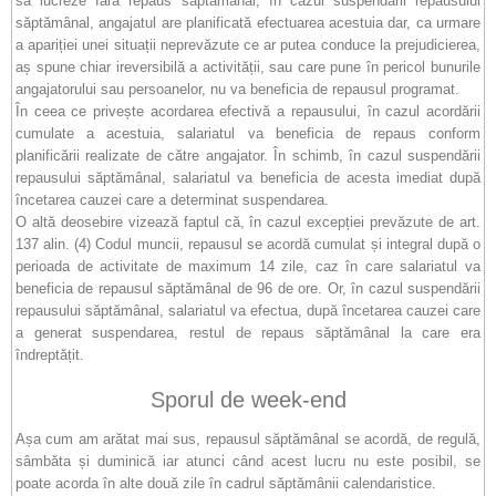
să lucreze fără repaus săptămânal, în cazul suspendării repausului
săptămânal, angajatul are planificată efectuarea acestuia dar, ca urmare
a apariției unei situații neprevăzute ce ar putea conduce la prejudicierea,
aș spune chiar ireversibilă a activității, sau care pune în pericol bunurile
angajatorului sau persoanelor, nu va beneficia de repausul programat.
În ceea ce privește acordarea efectivă a repausului, în cazul acordării
cumulate a acestuia, salariatul va beneficia de repaus conform
planificării realizate de către angajator. În schimb, în cazul suspendării
repausului săptămânal, salariatul va beneficia de acesta imediat după
încetarea cauzei care a determinat suspendarea.
O altă deosebire vizează faptul că, în cazul excepției prevăzute de art.
137 alin. (4) Codul muncii, repausul se acordă cumulat și integral după o
perioada de activitate de maximum 14 zile, caz în care salariatul va
beneficia de repausul săptămânal de 96 de ore. Or, în cazul suspendării
repausului săptămânal, salariatul va efectua, după încetarea cauzei care
a generat suspendarea, restul de repaus săptămânal la care era
îndreptățit.
Sporul de week-end
Așa cum am arătat mai sus, repausul săptămânal se acordă, de regulă,
sâmbăta și duminică iar atunci când acest lucru nu este posibil, se
poate acorda în alte două zile în cadrul săptămânii calendaristice.