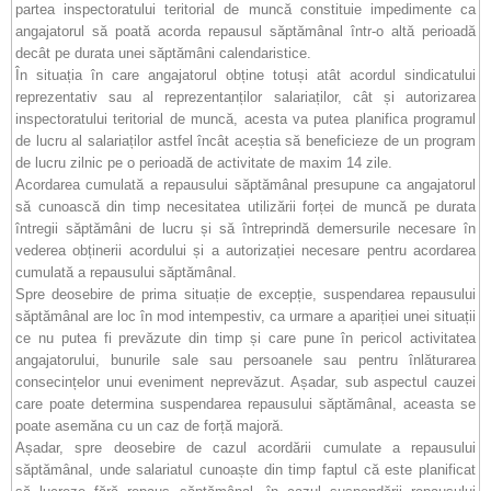
partea inspectoratului teritorial de muncă constituie impedimente ca
angajatorul să poată acorda repausul săptămânal într-o altă perioadă
decât pe durata unei săptămâni calendaristice.
În situația în care angajatorul obține totuși atât acordul sindicatului
reprezentativ sau al reprezentanților salariaților, cât și autorizarea
inspectoratului teritorial de muncă, acesta va putea planifica programul
de lucru al salariaților astfel încât aceștia să beneficieze de un program
de lucru zilnic pe o perioadă de activitate de maxim 14 zile.
Acordarea cumulată a repausului săptămânal presupune ca angajatorul
să cunoască din timp necesitatea utilizării forței de muncă pe durata
întregii săptămâni de lucru și să întreprindă demersurile necesare în
vederea obținerii acordului și a autorizației necesare pentru acordarea
cumulată a repausului săptămânal.
Spre deosebire de prima situație de excepție, suspendarea repausului
săptămânal are loc în mod intempestiv, ca urmare a apariției unei situații
ce nu putea fi prevăzute din timp și care pune în pericol activitatea
angajatorului, bunurile sale sau persoanele sau pentru înlăturarea
consecințelor unui eveniment neprevăzut. Așadar, sub aspectul cauzei
care poate determina suspendarea repausului săptămânal, aceasta se
poate asemăna cu un caz de forță majoră.
Așadar, spre deosebire de cazul acordării cumulate a repausului
săptămânal, unde salariatul cunoaște din timp faptul că este planificat