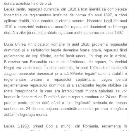
durata acestuia fiind de o zi.
Legea pentru repaosul duminical din 1910 a fost menită să completeze
încercările de reglementare instituite de norma din anul 1897, a cărei
aplicare timidă, nu a condus la efectul scontat. Noutatea Legii din anul
1910 o reprezintă extinderea acordării repausului duminical pe întreaga
durată a zilei (și nu pe jumătate așa cum instituia norma din anul 1897.
După Unirea Principatelor Române în anul 1918, problema repausului
duminical şi a sărbătorilor legale devenise foarte gravă, repausul fiind
reglementat de legi diferite, astfel încât uneori, în timp ce în Ardeal,
Bucovina sau Basarabia era zi de sărbătoare, de repaus, în Vechiul
Regat era zi de lucru. În acest context, în anul 1925 a fost elaborată
„
Legea repausului duminical și a sărbătorilor legale”
care a stabilit o
reglementare unitară a repausului săptămânal. Legea pentru
reglementarea repausului duminical şi a sărbătorilor legale stabilea că
toate întreprinderile în care era întrebuințată munca salariată se vor
bucura în fiecare zi de Duminică de un repaus continuu de 24 ore. Este
practic pentru prima dată când a fost legiferată perioada de repaus
continuu de 24 de ore, noțiune asemănătoare celei pe care o regăsim
astăzi în legislația muncii.
Legea 3/1950, primul Cod al muncii din România, reglementa în