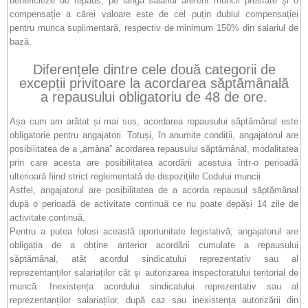
beneficieze de repaus, pe lângă salariul aferent muncii prestate și o
compensație a cărei valoare este de cel puțin dublul compensației
pentru munca suplimentară, respectiv de minimum 150% din salariul de
bază.
Diferențele dintre cele două categorii de
excepții privitoare la acordarea săptămânală
a repausului obligatoriu de 48 de ore.
Așa cum am arătat și mai sus, acordarea repausului săptămânal este
obligatorie pentru angajatori. Totuși, în anumite condiții, angajatorul are
posibilitatea de a „amâna” acordarea repausului săptămânal, modalitatea
prin care acesta are posibilitatea acordării acestuia într-o perioadă
ulterioară fiind strict reglementată de dispozițiile Codului muncii.
Astfel, angajatorul are posibilitatea de a acorda repausul săptămânal
după o perioadă de activitate continuă ce nu poate depăși 14 zile de
activitate continuă.
Pentru a putea folosi această oportunitate legislativă, angajatorul are
obligația de a obține anterior acordării cumulate a repausului
săptămânal, atât acordul sindicatului reprezentativ sau al
reprezentanților salariaților cât și autorizarea inspectoratului teritorial de
muncă. Inexistența acordului sindicatului reprezentativ sau al
reprezentanților salariaților, după caz sau inexistența autorizării din