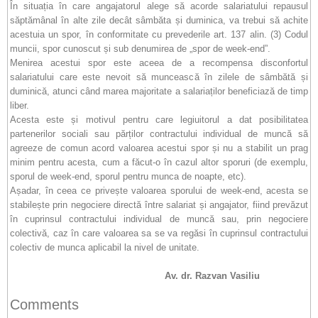
În situația în care angajatorul alege să acorde salariatului repausul
săptămânal în alte zile decât sâmbăta și duminica, va trebui să achite
acestuia un spor, în conformitate cu prevederile art. 137 alin. (3) Codul
muncii, spor cunoscut și sub denumirea de „spor de week-end”.
Menirea acestui spor este aceea de a recompensa disconfortul
salariatului care este nevoit să muncească în zilele de sâmbătă și
duminică, atunci când marea majoritate a salariaților beneficiază de timp
liber.
Acesta este și motivul pentru care legiuitorul a dat posibilitatea
partenerilor sociali sau părților contractului individual de muncă să
agreeze de comun acord valoarea acestui spor și nu a stabilit un prag
minim pentru acesta, cum a făcut-o în cazul altor sporuri (de exemplu,
sporul de week-end, sporul pentru munca de noapte, etc).
Așadar, în ceea ce privește valoarea sporului de week-end, acesta se
stabilește prin negociere directă între salariat și angajator, fiind prevăzut
în cuprinsul contractului individual de muncă sau, prin negociere
colectivă, caz în care valoarea sa se va regăsi în cuprinsul contractului
colectiv de munca aplicabil la nivel de unitate.
Av. dr. Razvan Vasiliu
Comments