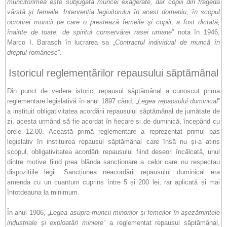
muncitorimea este subjugată muncei exagerate, dar copiii din fragedă
vârstă şi femeile. Intervenția legiuitorului în acest domeniu, în scopul
ocrotirei muncii pe care o prestează femeile şi copiii, a fost dictată,
înainte de toate, de spiritul conservărei rasei umane
” nota în 1946,
Marco I. Barasch în lucrarea sa „
Contractul individual de muncă în
dreptul românesc
”.
Istoricul reglementărilor repausului săptămânal
Din punct de vedere istoric, repausul săptămânal a cunoscut prima
reglementare legislativă în anul 1897 când, „
Legea repaosului duminical
”
a instituit obligativitatea acordării repausului săptămânal de jumătate de
zi, acesta urmând să fie acordat în fiecare si de duminică, începând cu
orele 12.00. Această primă reglementare a reprezentat primul pas
legislativ în instituirea repausul săptămânal care însă nu și-a atins
scopul, obligativitatea acordării repausului fiind deseori încălcată, unul
dintre motive fiind prea blânda sancționare a celor care nu respectau
dispozițiile legii. Sancțiunea neacordării repausului duminical era
amenda cu un cuantum cuprins între 5 și 200 lei, rar aplicată și mai
întotdeauna la minimum.
În anul 1906, „
Legea asupra muncii minorilor şi femeilor în așezămintele
industriale şi exploatări miniere
” a reglementat repausul săptămânal,