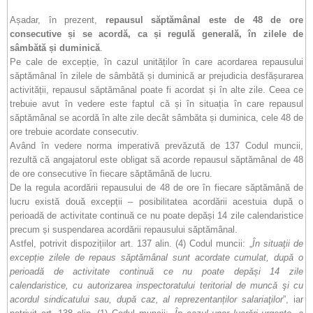
Așadar, în prezent,
repausul săptămânal este de 48 de ore
consecutive și se acordă, ca și regulă generală, în zilele de
sâmbătă și duminică
.
Pe cale de excepție, în cazul unităților în care acordarea repausului
săptămânal în zilele de sâmbătă și duminică ar prejudicia desfășurarea
activității, repausul săptămânal poate fi acordat și în alte zile. Ceea ce
trebuie avut în vedere este faptul că și în situația în care repausul
săptămânal se acordă în alte zile decât sâmbăta și duminica, cele 48 de
ore trebuie acordate consecutiv.
Având în vedere norma imperativă prevăzută de 137 Codul muncii,
rezultă că angajatorul este obligat să acorde repausul săptămânal de 48
de ore consecutive în fiecare săptămână de lucru.
De la regula acordării repausului de 48 de ore în fiecare săptămână de
lucru există două excepții – posibilitatea acordării acestuia după o
perioadă de activitate continuă ce nu poate depăși 14 zile calendaristice
precum și suspendarea acordării repausului săptămânal.
Astfel, potrivit dispozițiilor art. 137 alin. (4) Codul muncii: „
În situaţii de
excepție zilele de repaus săptămânal sunt acordate cumulat, după o
perioadă de activitate continuă ce nu poate depăși 14 zile
calendaristice, cu autorizarea inspectoratului teritorial de muncă şi cu
acordul sindicatului sau, după caz, al reprezentanților salariaţilor
”, iar