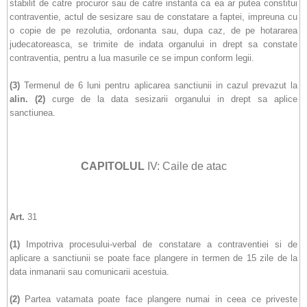
stabilit de catre procuror sau de catre instanta ca ea ar putea constitui
contraventie, actul de sesizare sau de constatare a faptei, impreuna cu
o copie de pe rezolutia, ordonanta sau, dupa caz, de pe hotararea
judecatoreasca, se trimite de indata organului in drept sa constate
contraventia, pentru a lua masurile ce se impun conform legii.
(3)
Termenul de 6 luni pentru aplicarea sanctiunii in cazul prevazut la
alin.
(2)
curge de la data sesizarii organului in drept sa aplice
sanctiunea.
CAPITOLUL
IV: Caile de atac
Art.
31
(1)
Impotriva procesului-verbal de constatare a contraventiei si de
aplicare a sanctiunii se poate face plangere in termen de 15 zile de la
data inmanarii sau comunicarii acestuia.
(2)
Partea vatamata poate face plangere numai in ceea ce priveste