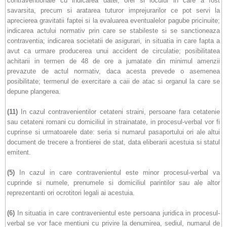
contraventionale cu indicarea datei, orei si locului in care a fost
savarsita, precum si aratarea tuturor imprejurarilor ce pot servi la
aprecierea gravitatii faptei si la evaluarea eventualelor pagube pricinuite;
indicarea actului normativ prin care se stabileste si se sanctioneaza
contraventia; indicarea societatii de asigurari, in situatia in care fapta a
avut ca urmare producerea unui accident de circulatie; posibilitatea
achitarii in termen de 48 de ore a jumatate din minimul amenzii
prevazute de actul normativ, daca acesta prevede o asemenea
posibilitate; termenul de exercitare a caii de atac si organul la care se
depune plangerea.
(11)
In cazul contravenientilor cetateni straini, persoane fara cetatenie
sau cetateni romani cu domiciliul in strainatate, in procesul-verbal vor fi
cuprinse si urmatoarele date: seria si numarul pasaportului ori ale altui
document de trecere a frontierei de stat, data eliberarii acestuia si statul
emitent.
(5)
In cazul in care contravenientul este minor procesul-verbal va
cuprinde si numele, prenumele si domiciliul parintilor sau ale altor
reprezentanti ori ocrotitori legali ai acestuia.
(6)
In situatia in care contravenientul este persoana juridica in procesul-
verbal se vor face mentiuni cu privire la denumirea, sediul, numarul de