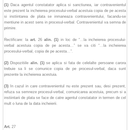
(1)
Daca agentul constatator aplica si sanctiunea, iar contravenientul
este prezent la incheierea procesului-verbal acestuia copia de pe acesta
si instiintarea de plata se inmaneaza contravenientului, facandu-se
mentiune in acest sens in procesul-verbal. Contravenientul va semna de
primire.
Rectificare: la
art.
26
alin.
(1)
in loc de “…la incheierea procesului-
verbal acestuia copia de pe acesta…” se va citi “…la incheierea
procesului-verbal, copia de pe acesta…”.
(2)
Dispozitiile
alin.
(1)
se aplica si fata de celelalte persoane carora
trebuie sa li se comunice copia de pe procesul-verbal, daca sunt
prezente la incheierea acestuia.
(3)
In cazul in care contravenientul nu este prezent sau, desi prezent,
refuza sa semneze procesul-verbal, comunicarea acestuia, precum si a
instiintarii de plata se face de catre agentul constatator in termen de cel
mult o luna de la data incheierii.
Art.
27