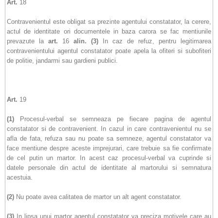
Art.
18
Contravenientul este obligat sa prezinte agentului constatator, la cerere,
actul de identitate ori documentele in baza carora se fac mentiunile
prevazute la
art.
16
alin.
(3)
In caz de refuz, pentru legitimarea
contravenientului agentul constatator poate apela la ofiteri si subofiteri
de politie, jandarmi sau gardieni publici.
Art.
19
(1)
Procesul-verbal se semneaza pe fiecare pagina de agentul
constatator si de contravenient. In cazul in care contravenientul nu se
afla de fata, refuza sau nu poate sa semneze, agentul constatator va
face mentiune despre aceste imprejurari, care trebuie sa fie confirmate
de cel putin un martor. In acest caz procesul-verbal va cuprinde si
datele personale din actul de identitate al martorului si semnatura
acestuia.
(2)
Nu poate avea calitatea de martor un alt agent constatator.
(3)
In lipsa unui martor agentul constatator va preciza motivele care au