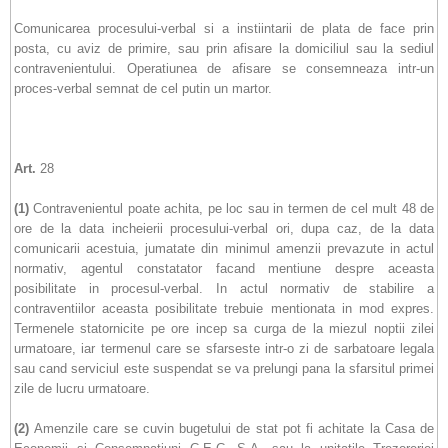
Comunicarea procesului-verbal si a instiintarii de plata de face prin
posta, cu aviz de primire, sau prin afisare la domiciliul sau la sediul
contravenientului. Operatiunea de afisare se consemneaza intr-un
proces-verbal semnat de cel putin un martor.
Art.
28
(1)
Contravenientul poate achita, pe loc sau in termen de cel mult 48 de
ore de la data incheierii procesului-verbal ori, dupa caz, de la data
comunicarii acestuia, jumatate din minimul amenzii prevazute in actul
normativ, agentul constatator facand mentiune despre aceasta
posibilitate in procesul-verbal. In actul normativ de stabilire a
contraventiilor aceasta posibilitate trebuie mentionata in mod expres.
Termenele statornicite pe ore incep sa curga de la miezul noptii zilei
urmatoare, iar termenul care se sfarseste intr-o zi de sarbatoare legala
sau cand serviciul este suspendat se va prelungi pana la sfarsitul primei
zile de lucru urmatoare.
(2)
Amenzile care se cuvin bugetului de stat pot fi achitate la Casa de