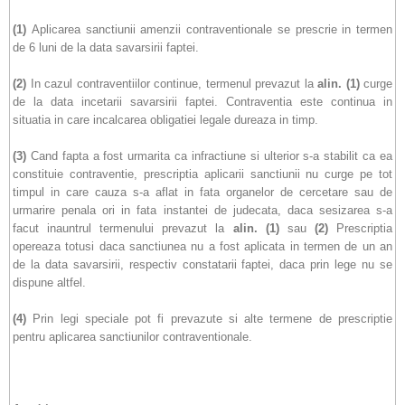
(1)
Aplicarea sanctiunii amenzii contraventionale se prescrie in termen
de 6 luni de la data savarsirii faptei.
(2)
In cazul contraventiilor continue, termenul prevazut la
alin.
(1)
curge
de la data incetarii savarsirii faptei. Contraventia este continua in
situatia in care incalcarea obligatiei legale dureaza in timp.
(3)
Cand fapta a fost urmarita ca infractiune si ulterior s-a stabilit ca ea
constituie contraventie, prescriptia aplicarii sanctiunii nu curge pe tot
timpul in care cauza s-a aflat in fata organelor de cercetare sau de
urmarire penala ori in fata instantei de judecata, daca sesizarea s-a
facut inauntrul termenului prevazut la
alin.
(1)
sau
(2)
Prescriptia
opereaza totusi daca sanctiunea nu a fost aplicata in termen de un an
de la data savarsirii, respectiv constatarii faptei, daca prin lege nu se
dispune altfel.
(4)
Prin legi speciale pot fi prevazute si alte termene de prescriptie
pentru aplicarea sanctiunilor contraventionale.