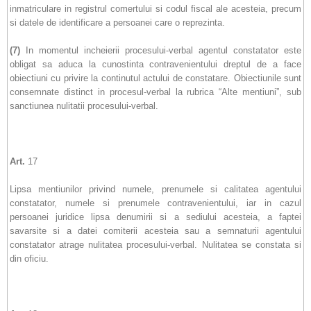
inmatriculare in registrul comertului si codul fiscal ale acesteia, precum
si datele de identificare a persoanei care o reprezinta.
(7)
In momentul incheierii procesului-verbal agentul constatator este
obligat sa aduca la cunostinta contravenientului dreptul de a face
obiectiuni cu privire la continutul actului de constatare. Obiectiunile sunt
consemnate distinct in procesul-verbal la rubrica “Alte mentiuni”, sub
sanctiunea nulitatii procesului-verbal.
Art.
17
Lipsa mentiunilor privind numele, prenumele si calitatea agentului
constatator, numele si prenumele contravenientului, iar in cazul
persoanei juridice lipsa denumirii si a sediului acesteia, a faptei
savarsite si a datei comiterii acesteia sau a semnaturii agentului
constatator atrage nulitatea procesului-verbal. Nulitatea se constata si
din oficiu.