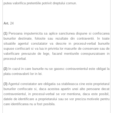
putea valorifica pretentiile potrivit dreptului comun.
Art.
24
(1)
Persoana imputernicita sa aplice sanctiunea dispune si confiscarea
bunurilor destinate, folosite sau rezultate din contraventii. In toate
situatiile agentul constatator va descrie in procesul-verbal bunurile
supuse confiscarii si va lua in privinta lor masurile de conservare sau de
valorificare prevazute de lege, facand mentiunile corespunzatoare in
procesul-verbal.
(2)
In cazul in care bunurile nu se gasesc contravenientul este obligat la
plata contravalorii lor in lei.
(3)
Agentul constatator are obligatia sa stabileasca cine este proprietarul
bunurilor confiscate si, daca acestea apartin unei alte persoane decat
contravenientul, in procesul-verbal se vor mentiona, daca este posibil,
datele de identificare a proprietarului sau se vor preciza motivele pentru
care identificarea nu a fost posibila.