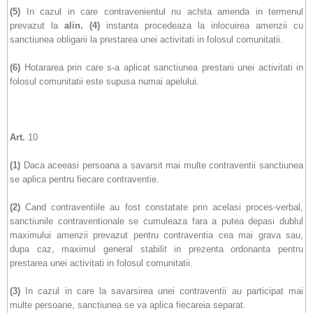
(5)
In cazul in care contravenientul nu achita amenda in termenul
prevazut la
alin.
(4)
instanta procedeaza la inlocuirea amenzii cu
sanctiunea obligarii la prestarea unei activitati in folosul comunitatii.
(6)
Hotararea prin care s-a aplicat sanctiunea prestarii unei activitati in
folosul comunitatii este supusa numai apelului.
Art.
10
(1)
Daca aceeasi persoana a savarsit mai multe contraventii sanctiunea
se aplica pentru fiecare contraventie.
(2)
Cand contraventiile au fost constatate prin acelasi proces-verbal,
sanctiunile contraventionale se cumuleaza fara a putea depasi dublul
maximului amenzii prevazut pentru contraventia cea mai grava sau,
dupa caz, maximul general stabilit in prezenta ordonanta pentru
prestarea unei activitati in folosul comunitatii.
(3)
In cazul in care la savarsirea unei contraventii au participat mai
multe persoane, sanctiunea se va aplica fiecareia separat.