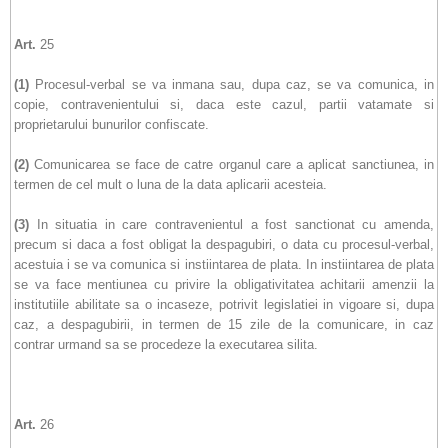
Art.
25
(1)
Procesul-verbal se va inmana sau, dupa caz, se va comunica, in
copie, contravenientului si, daca este cazul, partii vatamate si
proprietarului bunurilor confiscate.
(2)
Comunicarea se face de catre organul care a aplicat sanctiunea, in
termen de cel mult o luna de la data aplicarii acesteia.
(3)
In situatia in care contravenientul a fost sanctionat cu amenda,
precum si daca a fost obligat la despagubiri, o data cu procesul-verbal,
acestuia i se va comunica si instiintarea de plata. In instiintarea de plata
se va face mentiunea cu privire la obligativitatea achitarii amenzii la
institutiile abilitate sa o incaseze, potrivit legislatiei in vigoare si, dupa
caz, a despagubirii, in termen de 15 zile de la comunicare, in caz
contrar urmand sa se procedeze la executarea silita.
Art.
26