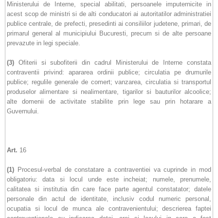
Ministerului de Interne, special abilitati, persoanele imputernicite in
acest scop de ministri si de alti conducatori ai autoritatilor administratiei
publice centrale, de prefecti, presedinti ai consiliilor judetene, primari, de
primarul general al municipiului Bucuresti, precum si de alte persoane
prevazute in legi speciale.
(3)
Ofiterii si subofiterii din cadrul Ministerului de Interne constata
contraventii privind: apararea ordinii publice; circulatia pe drumurile
publice; regulile generale de comert; vanzarea, circulatia si transportul
produselor alimentare si nealimentare, tigarilor si bauturilor alcoolice;
alte domenii de activitate stabilite prin lege sau prin hotarare a
Guvernului.
Art.
16
(1)
Procesul-verbal de constatare a contraventiei va cuprinde in mod
obligatoriu: data si locul unde este incheiat; numele, prenumele,
calitatea si institutia din care face parte agentul constatator; datele
personale din actul de identitate, inclusiv codul numeric personal,
ocupatia si locul de munca ale contravenientului; descrierea faptei