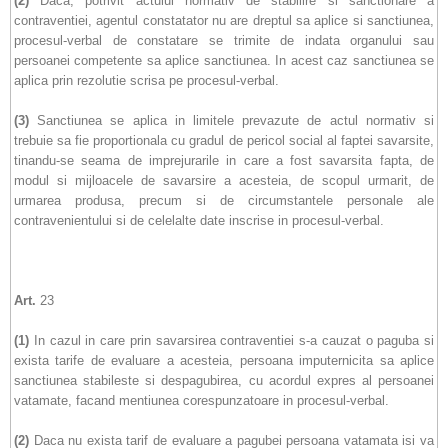
(2)
Daca, potrivit actului normativ de stabilire si sanctionare a
contraventiei, agentul constatator nu are dreptul sa aplice si sanctiunea,
procesul-verbal de constatare se trimite de indata organului sau
persoanei competente sa aplice sanctiunea. In acest caz sanctiunea se
aplica prin rezolutie scrisa pe procesul-verbal.
(3)
Sanctiunea se aplica in limitele prevazute de actul normativ si
trebuie sa fie proportionala cu gradul de pericol social al faptei savarsite,
tinandu-se seama de imprejurarile in care a fost savarsita fapta, de
modul si mijloacele de savarsire a acesteia, de scopul urmarit, de
urmarea produsa, precum si de circumstantele personale ale
contravenientului si de celelalte date inscrise in procesul-verbal.
Art.
23
(1)
In cazul in care prin savarsirea contraventiei s-a cauzat o paguba si
exista tarife de evaluare a acesteia, persoana imputernicita sa aplice
sanctiunea stabileste si despagubirea, cu acordul expres al persoanei
vatamate, facand mentiunea corespunzatoare in procesul-verbal.
(2)
Daca nu exista tarif de evaluare a pagubei persoana vatamata isi va