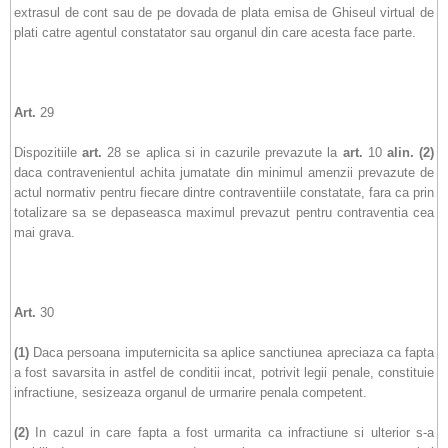
extrasul de cont sau de pe dovada de plata emisa de Ghiseul virtual de
plati catre agentul constatator sau organul din care acesta face parte.
Art.
29
Dispozitiile
art.
28 se aplica si in cazurile prevazute la
art.
10
alin.
(2)
daca contravenientul achita jumatate din minimul amenzii prevazute de
actul normativ pentru fiecare dintre contraventiile constatate, fara ca prin
totalizare sa se depaseasca maximul prevazut pentru contraventia cea
mai grava.
Art.
30
(1)
Daca persoana imputernicita sa aplice sanctiunea apreciaza ca fapta
a fost savarsita in astfel de conditii incat, potrivit legii penale, constituie
infractiune, sesizeaza organul de urmarire penala competent.
(2)
In cazul in care fapta a fost urmarita ca infractiune si ulterior s-a