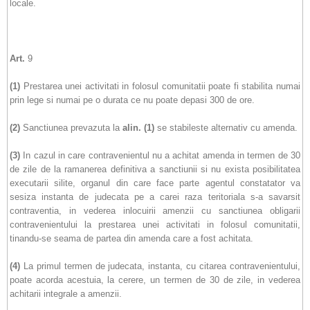
locale.
Art.
9
(1)
Prestarea unei activitati in folosul comunitatii poate fi stabilita numai
prin lege si numai pe o durata ce nu poate depasi 300 de ore.
(2)
Sanctiunea prevazuta la
alin.
(1)
se stabileste alternativ cu amenda.
(3)
In cazul in care contravenientul nu a achitat amenda in termen de 30
de zile de la ramanerea definitiva a sanctiunii si nu exista posibilitatea
executarii silite, organul din care face parte agentul constatator va
sesiza instanta de judecata pe a carei raza teritoriala s-a savarsit
contraventia, in vederea inlocuirii amenzii cu sanctiunea obligarii
contravenientului la prestarea unei activitati in folosul comunitatii,
tinandu-se seama de partea din amenda care a fost achitata.
(4)
La primul termen de judecata, instanta, cu citarea contravenientului,
poate acorda acestuia, la cerere, un termen de 30 de zile, in vederea
achitarii integrale a amenzii.