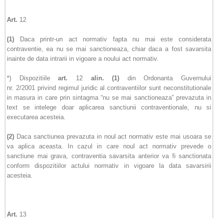
Art.
12
(1)
Daca printr-un act normativ fapta nu mai este considerata
contraventie, ea nu se mai sanctioneaza, chiar daca a fost savarsita
inainte de data intrarii in vigoare a noului act normativ.
*) Dispozitiile
art.
12
alin.
(1)
din Ordonanta Guvernului
nr. 2/2001 privind regimul juridic al contraventiilor sunt neconstitutionale
in masura in care prin sintagma “nu se mai sanctioneaza” prevazuta in
text se intelege doar aplicarea sanctiunii contraventionale, nu si
executarea acesteia.
(2)
Daca sanctiunea prevazuta in noul act normativ este mai usoara se
va aplica aceasta. In cazul in care noul act normativ prevede o
sanctiune mai grava, contraventia savarsita anterior va fi sanctionata
conform dispozitiilor actului normativ in vigoare la data savarsirii
acesteia.
Art.
13