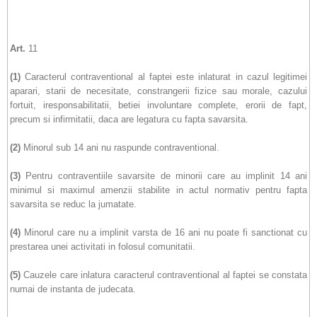
Art.
11
(1)
Caracterul contraventional al faptei este inlaturat in cazul legitimei
aparari, starii de necesitate, constrangerii fizice sau morale, cazului
fortuit, iresponsabilitatii, betiei involuntare complete, erorii de fapt,
precum si infirmitatii, daca are legatura cu fapta savarsita.
(2)
Minorul sub 14 ani nu raspunde contraventional.
(3)
Pentru contraventiile savarsite de minorii care au implinit 14 ani
minimul si maximul amenzii stabilite in actul normativ pentru fapta
savarsita se reduc la jumatate.
(4)
Minorul care nu a implinit varsta de 16 ani nu poate fi sanctionat cu
prestarea unei activitati in folosul comunitatii.
(5)
Cauzele care inlatura caracterul contraventional al faptei se constata
numai de instanta de judecata.