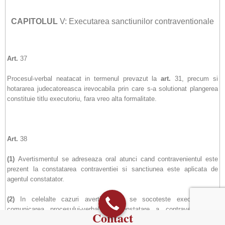
CAPITOLUL
V: Executarea sanctiunilor contraventionale
Art.
37
Procesul-verbal neatacat in termenul prevazut la
art.
31, precum si
hotararea judecatoreasca irevocabila prin care s-a solutionat plangerea
constituie titlu executoriu, fara vreo alta formalitate.
Art.
38
(1)
Avertismentul se adreseaza oral atunci cand contravenientul este
prezent la constatarea contraventiei si sanctiunea este aplicata de
agentul constatator.
(2)
In celelalte cazuri avertismentul se socoteste executat prin
comunicarea procesului-verbal de constatare a contraventiei, cu
Contact
rezolutia corespunzatoare.