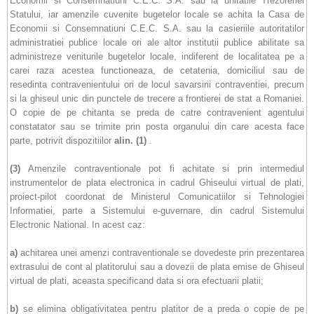
Economii si Consemnatiuni
C.E.C.
S.A. sau la unitatile Trezoreriei
Statului, iar amenzile cuvenite bugetelor locale se achita la Casa de
Economii si Consemnatiuni
C.E.C.
S.A. sau la casieriile autoritatilor
administratiei publice locale ori ale altor institutii publice abilitate sa
administreze veniturile bugetelor locale, indiferent de localitatea pe a
carei raza acestea functioneaza, de cetatenia, domiciliul sau de
resedinta contravenientului ori de locul savarsirii contraventiei, precum
si la ghiseul unic din punctele de trecere a frontierei de stat a Romaniei.
O copie de pe chitanta se preda de catre contravenient agentului
constatator sau se trimite prin posta organului din care acesta face
parte, potrivit dispozitiilor
alin.
(1)
.
(3)
Amenzile contraventionale pot fi achitate si prin intermediul
instrumentelor de plata electronica in cadrul Ghiseului virtual de plati,
proiect-pilot coordonat de Ministerul Comunicatiilor si Tehnologiei
Informatiei, parte a Sistemului e-guvernare, din cadrul Sistemului
Electronic National. In acest caz:
a)
achitarea unei amenzi contraventionale se dovedeste prin prezentarea
extrasului de cont al platitorului sau a dovezii de plata emise de Ghiseul
virtual de plati, aceasta specificand data si ora efectuarii platii;
b)
se elimina obligativitatea pentru platitor de a preda o copie de pe