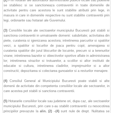
(2)
Prin hotarari ale autoritatilor administratiei publice locale sau judetene
se stabilesc si se sanctioneaza contraventii in toate domeniile de
activitate pentru care acestora le sunt stabilite atributii prin lege, in
masura in care in domeniile respective nu sunt stabilite contraventii prin
legi, ordonante sau hotarari ale Guvernului.
(3)
Consiliile locale ale sectoarelor municipiului Bucuresti pot stabili si
sanctiona contraventii in urmatoarele domenii: salubritate; activitatea din
piete, curatenia si igienizarea acestora; intretinerea parcurilor si spatiilor
verzi, a spatiilor si locurilor de joaca pentru copii; amenajarea si
curatenia spatiilor din jurul blocurilor de locuinte, precum si a terenurilor
virane; intretinerea bazelor si obiectivelor sportive aflate in administrarea
lor; intretinerea strazilor si trotuarelor, a scolilor si altor institutii de
educatie si cultura, intretinerea cladirilor, imprejmuirilor si a altor
constructii; depozitarea si colectarea gunoaielor si a resturilor menajere.
(4)
Consiliul General al Municipiului Bucuresti poate stabili si alte
domenii de activitate din competenta consiliilor locale ale sectoarelor, in
care acestea pot stabili si sanctiona contraventii.
(5)
Hotararile consiliilor locale sau judetene ori, dupa caz, ale sectoarelor
municipiului Bucuresti, prin care s-au stabilit contraventii cu nesocotirea
principiilor prevazute la
alin.
(2)
–
(4)
sunt nule de drept. Nulitatea se