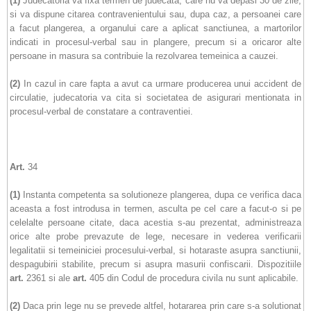
(1)
Judecatoria va fixa termen de judecata, care nu va depasi 30 de zile,
si va dispune citarea contravenientului sau, dupa caz, a persoanei care
a facut plangerea, a organului care a aplicat sanctiunea, a martorilor
indicati in procesul-verbal sau in plangere, precum si a oricaror alte
persoane in masura sa contribuie la rezolvarea temeinica a cauzei.
(2)
In cazul in care fapta a avut ca urmare producerea unui accident de
circulatie, judecatoria va cita si societatea de asigurari mentionata in
procesul-verbal de constatare a contraventiei.
Art.
34
(1)
Instanta competenta sa solutioneze plangerea, dupa ce verifica daca
aceasta a fost introdusa in termen, asculta pe cel care a facut-o si pe
celelalte persoane citate, daca acestia s-au prezentat, administreaza
orice alte probe prevazute de lege, necesare in vederea verificarii
legalitatii si temeiniciei procesului-verbal, si hotaraste asupra sanctiunii,
despagubirii stabilite, precum si asupra masurii confiscarii. Dispozitiile
art.
2361 si ale
art.
405 din Codul de procedura civila nu sunt aplicabile.
(2)
Daca prin lege nu se prevede altfel, hotararea prin care s-a solutionat