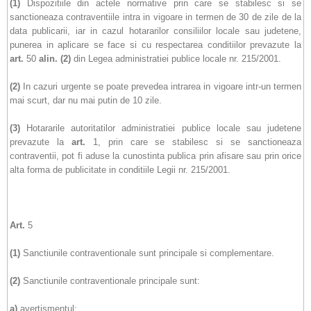
(1)
Dispozitiile din actele normative prin care se stabilesc si se
sanctioneaza contraventiile intra in vigoare in termen de 30 de zile de la
data publicarii, iar in cazul hotararilor consiliilor locale sau judetene,
punerea in aplicare se face si cu respectarea conditiilor prevazute la
art.
50
alin.
(2)
din Legea administratiei publice locale nr. 215/2001.
(2)
In cazuri urgente se poate prevedea intrarea in vigoare intr-un termen
mai scurt, dar nu mai putin de 10 zile.
(3)
Hotararile autoritatilor administratiei publice locale sau judetene
prevazute la
art.
1, prin care se stabilesc si se sanctioneaza
contraventii, pot fi aduse la cunostinta publica prin afisare sau prin orice
alta forma de publicitate in conditiile Legii nr. 215/2001.
Art.
5
(1)
Sanctiunile contraventionale sunt principale si complementare.
(2)
Sanctiunile contraventionale principale sunt:
a)
avertismentul;