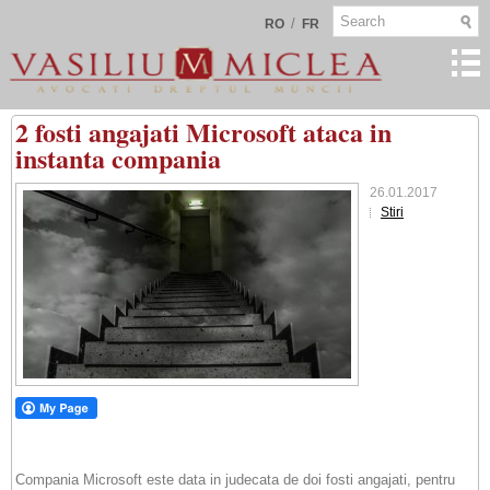
/
RO
FR
2 fosti angajati Microsoft ataca in
instanta compania
26.01.2017
Stiri
Compania Microsoft este data in judecata de doi fosti angajati, pentru