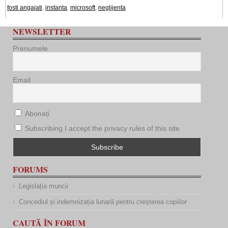
fosti angajati
,
instanta
,
microsoft
,
neglijenta
NEWSLETTER
Prenumele
Email
Abonați
Subscribing I accept the privacy rules of this site
FORUMS
Legislația muncii
Concediul și indemnizația lunară pentru creșterea copiilor
CAUTĂ ÎN FORUM