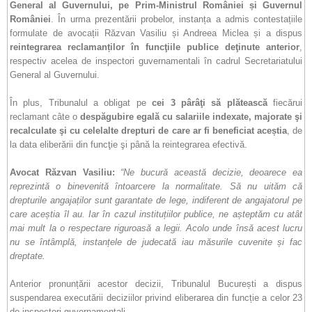
General al Guvernului, pe Prim-Ministrul României și Guvernul
României
. În urma prezentării probelor, instanța a admis contestațiile
formulate de avocații Răzvan Vasiliu și Andreea Miclea și a dispus
reintegrarea reclamanților în funcţiile publice deţinute anterior
,
respectiv acelea de inspectori guvernamentali în cadrul Secretariatului
General al Guvernului.
În plus, Tribunalul a obligat pe
cei 3 pârâţi să plătească
fiecărui
reclamant câte o
despăgubire egală cu salariile indexate, majorate şi
recalculate şi cu celelalte drepturi de care ar fi beneficiat aceștia
, de
la data eliberării din funcţie şi până la reintegrarea efectivă.
Avocat Răzvan Vasiliu:
“Ne bucură această decizie, deoarece ea
reprezintă o binevenită întoarcere la normalitate. Să nu uităm că
drepturile angajaților sunt garantate de lege, indiferent de angajatorul pe
care aceștia îl au. Iar în cazul instituțiilor publice, ne așteptăm cu atât
mai mult la o respectare riguroasă a legii. Acolo unde însă acest lucru
nu se întâmplă, instanțele de judecată iau măsurile cuvenite și fac
dreptate.
Anterior pronunțării acestor decizii, Tribunalul București a dispus
suspendarea executării deciziilor privind eliberarea din funcție a celor 23
de inspectori guvernamentali.