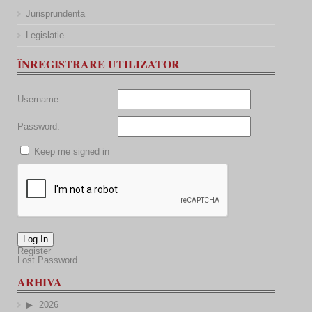
Jurisprundenta
Legislatie
ÎNREGISTRARE UTILIZATOR
Username:
Password:
Keep me signed in
Log In
Register
Lost Password
ARHIVA
2026