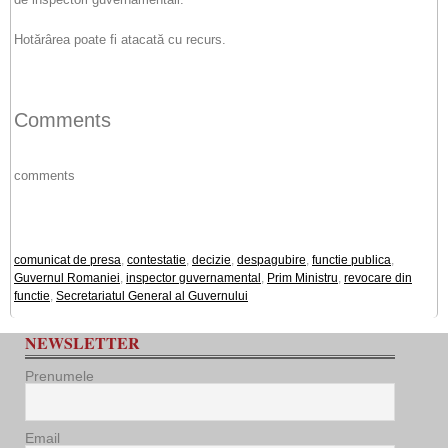
Hotărârea poate fi atacată cu recurs.
Comments
comments
comunicat de presa
,
contestatie
,
decizie
,
despagubire
,
functie publica
,
Guvernul Romaniei
,
inspector guvernamental
,
Prim Ministru
,
revocare din
functie
,
Secretariatul General al Guvernului
NEWSLETTER
Prenumele
Email