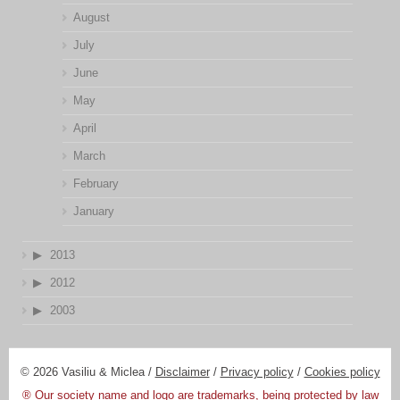
August
July
June
May
April
March
February
January
2013
2012
2003
© 2026 Vasiliu & Miclea /
Disclaimer
/
Privacy policy
/
Cookies policy
® Our society name and logo are trademarks, being protected by law