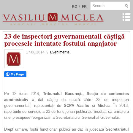
/
RO
FR
23 de inspectori guvernamentali câștigă
procesele intentate fostului angajator
17.06.2014
Evenimente
Pe 13 iunie 2014,
Tribunalul București, Secția de contencios
administrativ
a dat câștig de cauză către 23 de inspectori
guvernamentali, reprezentați de
SCPA Vasiliu și Miclea
. În 2013,
raporturile de serviciu a 23 de funcţionari publici au încetat, ca urmare a
unei presupuse reorganizări a Secretariatului General al Guvernului.
Drept urmare, foștii funcționari publici au dat în judecată
Secretariatul