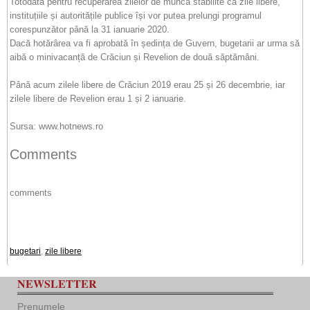
Totodată pentru recuperarea zilelor de muncă stabilite ca zile libere,
instituțiile și autoritățile publice își vor putea prelungi programul
corespunzător până la 31 ianuarie 2020.
Dacă hotărârea va fi aprobată în ședința de Guvern, bugetarii ar urma să
aibă o minivacanță de Crăciun și Revelion de două săptămâni.
Până acum zilele libere de Crăciun 2019 erau 25 și 26 decembrie, iar
zilele libere de Revelion erau 1 și 2 ianuarie.
Sursa: www.hotnews.ro
Comments
comments
bugetari
,
zile libere
NEWSLETTER
Prenumele