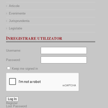
Articole
Evenimente
Jurisprundenta
Legislatie
ÎNREGISTRARE UTILIZATOR
Username:
Password:
Keep me signed in
Log In
Register
Lost Password