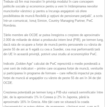
Trebuie să fim mai inovativi în privinţa modului în care concepem
politicile sociale şi economice pentru a veni în întâmpinarea nevoilor
muncitorilor vârstnici şi pentru a încuraja angajatorii să ofere
posibilitatea de muncă flexibilă şi opţiuni de pensionare parţială”, a scris
într-un comunicat, Ionuţ Simion, Country Managing Partner, PwC
România.
Țările membre ale OCDE ar putea înregistra o creştere de aproximativ
2.000 de miliarde de dolari a produsului intern brut (PIB), pe termen lung,
dacă rata de ocupare a forței de muncă pentru persoanele cu vârsta de
peste 55 de ani ar fi egală cu cea a Suediei, cea mai performantă țară
din UE în această privinţă, potrivit unui studiu al economiştilor PwC.
Indicele „Golden Age” calculat de PwC reprezintă o medie ponderată a
unei serii de indicatori – printre care ocuparea forței de muncă, veniturile
și participarea în programe de formare – care reflectă impactul pe piața
forței de muncă al angajaților cu vârste de peste 55 de ani în 34 de țări
OCDE.
Creșterea potențială pe termen lung a PIB-ului variază semnificativ între
țări, de la aproximativ 1% în Coreea și 2% în Japonia, până la
aproximativ 16% în Grecia. Alte țări care se situează la coada
clasamentului ar putea obține, de asemenea, câștiguri mari, cum ar fi