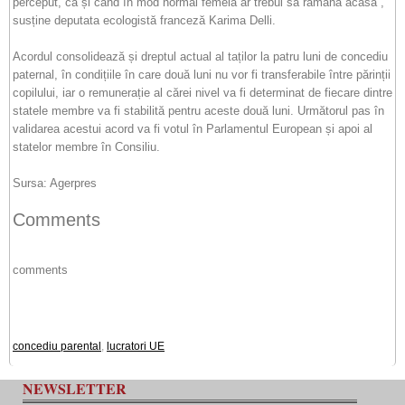
perceput, ca și când în mod normal femeia ar trebui să rămână acasă”,
susține deputata ecologistă franceză Karima Delli.
Acordul consolidează și dreptul actual al taților la patru luni de concediu
paternal, în condițiile în care două luni nu vor fi transferabile între părinții
copilului, iar o remunerație al cărei nivel va fi determinat de fiecare dintre
statele membre va fi stabilită pentru aceste două luni. Următorul pas în
validarea acestui acord va fi votul în Parlamentul European și apoi al
statelor membre în Consiliu.
Sursa: Agerpres
Comments
comments
concediu parental
,
lucratori UE
NEWSLETTER