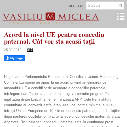
/
RO
FR
Acord la nivel UE pentru concediu
paternal. Cât vor sta acasă tații
25.01.2019
Stiri
Negociatorii Parlamentului European, ai Consiliului Uniunii Europene și
Comisiei Europene au ajuns la un acord privind ameliorarea pe
ansamblul UE a condițiilor de acordare a concediilor paternale,
înțelegere care în opinia acestor instituții va permite progrese în
egalitatea dintre bărbați și femei, relatează AFP. Cele trei instituții
comunitare au convenit astfel stabilirea unei norme minime la nivelul
întregii Uniuni Europene de 10 zile de concediu paternal, acordat taților
după nașterea copilului lor, plătite la nivelul concediului maternal, arată
Agerpres. ”În unele țări, concediul paternal este în continuare prost