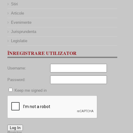
Stiri
Articole
Evenimente
Jurisprundenta
Legislatie
ÎNREGISTRARE UTILIZATOR
Username:
Password:
Keep me signed in
Log In
Register