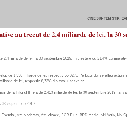
CINE SUNTEM
STIRI
EV
ative au trecut de 2,4 miliarde de lei, la 30
ste 2,4 miliarde de lei, la 30 septembrie 2019, în creştere cu 21,4% comparati
elor, de 1,358 miliarde de lei, respectiv 56,32%. Pe locul doi se aflau acţiunil
ilioane de lei, respectiv 8,73% din totalul activelor.
ensii de la Pilonul III era de 2,413 miliarde de lei, la 30 septembrie 2019, iar v
la 30 septembrie 2019.
gon Esential, Azt Moderato, Azt Vivace, BCR Plus, BRD Medio, NN Activ, NN O