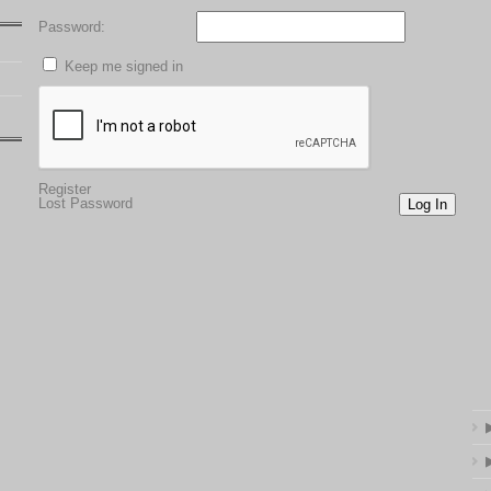
Password:
Keep me signed in
Register
Lost Password
Log In