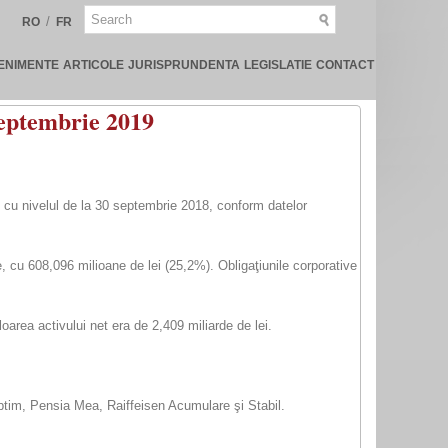
/
RO
FR
ENIMENTE
ARTICOLE
JURISPRUNDENTA
LEGISLATIE
CONTACT
 septembrie 2019
v cu nivelul de la 30 septembrie 2018, conform datelor
e, cu 608,096 milioane de lei (25,2%). Obligaţiunile corporative
aloarea activului net era de 2,409 miliarde de lei.
ptim, Pensia Mea, Raiffeisen Acumulare şi Stabil.