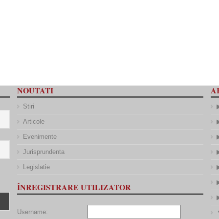
NOUTATI
A
Stiri
Articole
Evenimente
Jurisprundenta
Legislatie
ÎNREGISTRARE UTILIZATOR
Username: