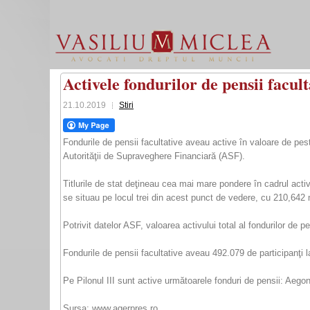
Activele fondurilor de pensii facult
21.10.2019
Stiri
Fondurile de pensii facultative aveau active în valoare de pe
Autorităţii de Supraveghere Financiară (ASF).
Titlurile de stat deţineau cea mai mare pondere în cadrul activ
se situau pe locul trei din acest punct de vedere, cu 210,642 m
Potrivit datelor ASF, valoarea activului total al fondurilor de p
Fondurile de pensii facultative aveau 492.079 de participanţi 
Pe Pilonul III sunt active următoarele fonduri de pensii: Ae
Sursa: www.agerpres.ro