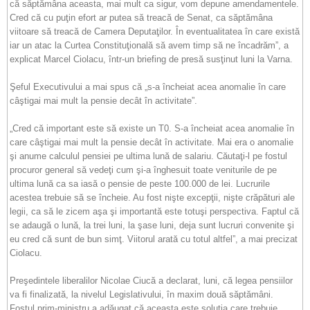
că săptămâna aceasta, mai mult ca sigur, vom depune amendamentele.
Cred că cu puţin efort ar putea să treacă de Senat, ca săptămâna
viitoare să treacă de Camera Deputaţilor. În eventualitatea în care există
iar un atac la Curtea Constituţională să avem timp să ne încadrăm”, a
explicat Marcel Ciolacu, într-un briefing de presă susţinut luni la Varna.
Şeful Executivului a mai spus că „s-a încheiat acea anomalie în care
câştigai mai mult la pensie decât în activitate”.
„Cred că important este să existe un T0. S-a încheiat acea anomalie în
care câştigai mai mult la pensie decât în activitate. Mai era o anomalie
şi anume calculul pensiei pe ultima lună de salariu. Căutaţi-l pe fostul
procuror general să vedeţi cum şi-a înghesuit toate veniturile de pe
ultima lună ca sa iasă o pensie de peste 100.000 de lei. Lucrurile
acestea trebuie să se încheie. Au fost nişte excepţii, nişte crăpături ale
legii, ca să le zicem aşa şi importantă este totuşi perspectiva. Faptul că
se adaugă o lună, la trei luni, la şase luni, deja sunt lucruri convenite şi
eu cred că sunt de bun simţ. Viitorul arată cu totul altfel”, a mai precizat
Ciolacu.
Preşedintele liberalilor Nicolae Ciucă a declarat, luni, că legea pensiilor
va fi finalizată, la nivelul Legislativului, în maxim două săptămâni.
Fostul prim-ministru a adăugat că aceasta este soluţia care trebuie