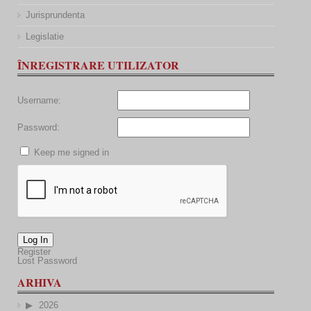
Jurisprundenta
Legislatie
ÎNREGISTRARE UTILIZATOR
Username:
Password:
Keep me signed in
Log In
Register
Lost Password
ARHIVA
2026