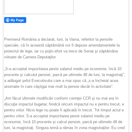
Premierul România a declarat, luni, la Varna, referitor la pensiile
speciale, că în această săptămână vor fi depuse amendamentele la
proiectul de lege, iar cu puţin efort va trece de Senat şi săptămâna
viitoare de Camera Deputaţilor.
„S-a acceptat impozitarea peste salariul mediu pe economie, încă 10
procente şi calculul pensiei, parcă pe ultimele 48 de luni, la magistraţi”,
a adăugat şeful Executivului care a mai spus că „s-a încheiat acea
anomalie în care câştigai mai mult la pensie decât în activitate”.
„Am făcut ultimele modificări conform cerinţei CCR şi nu mai era în
discuţie impactul bugetar, fiindcă oricum impactul nu e pentru trecut, e
pentru viitor. Nicio lege nu poate fi aplicată în trecut. Tot timpul actul e
pentru viitor. S-a acceptat impozitarea peste salariul mediu pe
economie, încă 10 procente şi calcul pensiei, parcă pe ultimele 48 de
luni, la magistraţi. Singura temă a rămas în zona magistraţilor. Eu cred