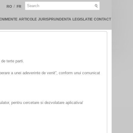
/
RO
FR
ENIMENTE
ARTICOLE
JURISPRUNDENTA
LEGISLATIE
CONTACT
de terte parti.
eliberare a unei adeverinte de venit”, conform unui comunicat
culator, pentru cercetare si dezvolatare aplicativa/