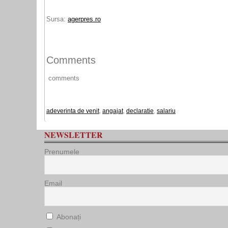
Sursa:
agerpres.ro
Comments
comments
adeverinta de venit
,
angajat
,
declaratie
,
salariu
NEWSLETTER
Prenumele
Email
Abonați