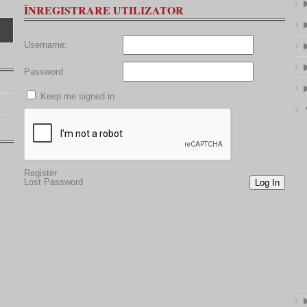
ÎNREGISTRARE UTILIZATOR
Username:
Password:
Keep me signed in
Register
Lost Password
Log In