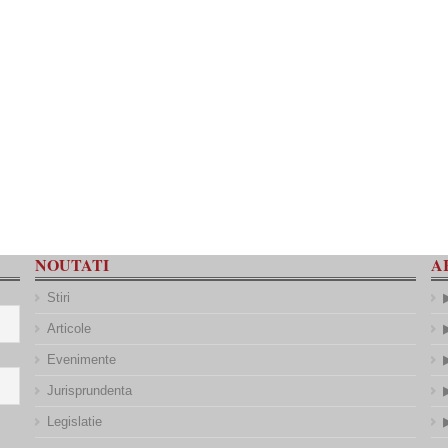
NOUTATI
A
Stiri
Articole
Evenimente
Jurisprundenta
Legislatie