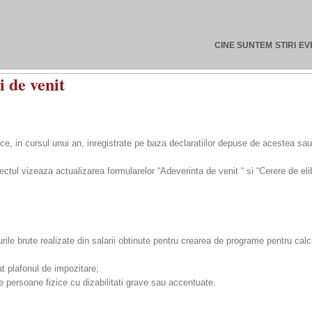
CINE SUNTEM
STIRI
EV
 de venit
ce, in cursul unui an, inregistrate pe baza declaratiilor depuse de acestea sau 
roiectul vizeaza actualizarea formularelor “Adeverinta de venit “ si “Cerere de 
iturile brute realizate din salarii obtinute pentru crearea de programe pentru cal
at plafonul de impozitare;
 de persoane fizice cu dizabilitati grave sau accentuate.