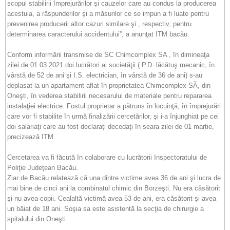
scopul stabilirii împrejurărilor şi cauzelor care au condus la producerea
acestuia, a răspunderilor şi a măsurilor ce se impun a fi luate pentru
prevenirea producerii altor cazuri similare şi , respectiv, pentru
determinarea caracterului accidentului”, a anunţat ITM bacău.
Conform informării transmise de SC Chimcomplex SA , în dimineaţa
zilei de 01.03.2021 doi lucrători ai societăţii ( P.D. lăcătuş mecanic, în
vârstă de 52 de ani şi I.S. electrician, în vârstă de 36 de ani) s-au
deplasat la un apartament aflat în proprietatea Chimcomplex SĂ, din
Oneşti, în vederea stabilirii necesarului de materiale pentru repararea
instalaţiei electrice. Fostul proprietar a pătruns în locuinţă, în împrejurări
care vor fi stabilite în urmă finalizării cercetărilor, şi i-a înjunghiat pe cei
doi salariaţi care au fost declaraţi decedaţi în seara zilei de 01 martie,
precizează ITM.
Cercetarea va fi făcută în colaborare cu lucrătorii Inspectoratului de
Poliţie Judeţean Bacău.
Ziar de Bacău relatează că una dintre victime avea 36 de ani şi lucra de
mai bine de cinci ani la combinatul chimic din Borzeşti. Nu era căsătorit
şi nu avea copii. Cealaltă victimă avea 53 de ani, era căsătorit şi avea
un băiat de 18 ani. Soşia sa este asistentă la secţia de chirurgie a
spitalului din Oneşti.