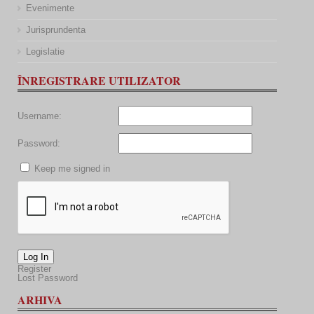
Evenimente
Jurisprundenta
Legislatie
ÎNREGISTRARE UTILIZATOR
Username:
Password:
Keep me signed in
Log In
Register
Lost Password
ARHIVA