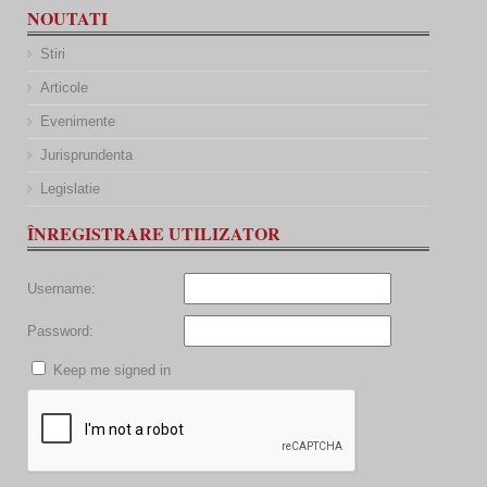
NOUTATI
Stiri
Articole
Evenimente
Jurisprundenta
Legislatie
ÎNREGISTRARE UTILIZATOR
Username:
Password:
Keep me signed in