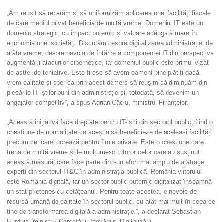
„Am reușit să reparăm și să uniformizăm aplicarea unei facilități fiscale
de care mediul privat beneficia de multă vreme. Domeniul IT este un
domeniu strategic, cu impact puternic și valoare adăugată mare în
economia unei societăți. Discutăm despre digitalizarea administrației de
atâta vreme, despre nevoia de întărire a componentei IT din perspectiva
augmentării atacurilor cibernetice, iar domeniul public este primul vizat
de astfel de tentative. Este firesc să avem oameni bine plătiți dacă
vrem calitate și sper ca prin acest demers să reușim să diminuăm din
plecările IT-iștilor buni din administrație și, totodată, să devenim un
angajator competitiv”, a spus Adrian Câciu, ministrul Finanțelor.
„Această inițiativă face dreptate pentru IT-iștii din sectorul public, fiind o
chestiune de normalitate ca aceștia să beneficieze de aceleași facilități
precum cei care lucrează pentru firme private. Este o chestiune care
trena de multă vreme și le mulțumesc tuturor celor care au susținut
această măsură, care face parte dintr-un efort mai amplu de a atrage
experți din sectorul IT&C în administrația publică. România viitorului
este România digitală, iar un sector public puternic digitalizat înseamnă
un stat prietenos cu cetățeanul. Pentru toate acestea, e nevoie de
resursă umană de calitate în sectorul public, cu atât mai mult în ceea ce
ține de transformarea digitală a administrației”, a declarat Sebastian
Burduja, ministrul Cercetării, Inovării și Digitalizării.