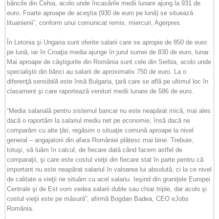
băncile din Cehia, acolo unde încasările medii lunare ajung la 931 de
euro. Foarte aproape de aceştia (930 de euro pe lună) se situează
lituanienii”, conform unui comunicat remis, miercuri, Agerpres.
În Letonia şi Ungaria sunt oferite salarii care se apropie de 850 de euro
pe lună, iar în Croaţia media ajunge în jurul sumei de 830 de euro, lunar.
Mai aproape de câştigurile din România sunt cele din Serbia, acolo unde
specialiştii din bănci au salarii de aproximativ 750 de euro. La o
diferenţă sensibilă este însă Bulgaria, ţară care se află pe ultimul loc în
clasament şi care raportează venituri medii lunare de 586 de euro.
“Media salarială pentru sistemul bancar nu este neapărat mică, mai ales
dacă o raportăm la salariul mediu net pe economie, însă dacă ne
comparăm cu alte ţări, regăsim o situaţie comună aproape la nivel
general – angajatorii din afara României plătesc mai bine. Trebuie,
totuşi, să luăm în calcul, de fiecare dată când facem astfel de
comparaţii, şi care este costul vieţii din fiecare stat în parte pentru că
important nu este neapărat salariul în valoarea lui absolută, ci la ce nivel
de calitate a vieţii ne situăm cu acel salariu. Ieşind din graniţele Europei
Centrale şi de Est vom vedea salarii duble sau chiar triple, dar acolo şi
costul vieţii este pe măsură”, afirmă Bogdan Badea, CEO eJobs
România.