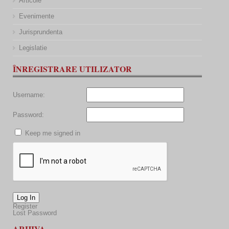
Articole
Evenimente
Jurisprundenta
Legislatie
ÎNREGISTRARE UTILIZATOR
Username:
Password:
Keep me signed in
Log In
Register
Lost Password
ARHIVA