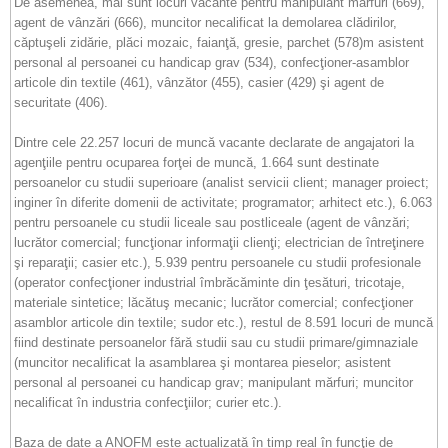
De asemenea, mai sunt locuri vacante pentru manipulant mărfuri (669),
agent de vânzări (666), muncitor necalificat la demolarea clădirilor,
căptuşeli zidărie, plăci mozaic, faianţă, gresie, parchet (578)m asistent
personal al persoanei cu handicap grav (534), confecţioner-asamblor
articole din textile (461), vânzător (455), casier (429) şi agent de
securitate (406).
Dintre cele 22.257 locuri de muncă vacante declarate de angajatori la
agenţiile pentru ocuparea forţei de muncă, 1.664 sunt destinate
persoanelor cu studii superioare (analist servicii client; manager proiect;
inginer în diferite domenii de activitate; programator; arhitect etc.), 6.063
pentru persoanele cu studii liceale sau postliceale (agent de vânzări;
lucrător comercial; funcţionar informaţii clienţi; electrician de întreţinere
şi reparaţii; casier etc.), 5.939 pentru persoanele cu studii profesionale
(operator confecţioner industrial îmbrăcăminte din ţesături, tricotaje,
materiale sintetice; lăcătuş mecanic; lucrător comercial; confecţioner
asamblor articole din textile; sudor etc.), restul de 8.591 locuri de muncă
fiind destinate persoanelor fără studii sau cu studii primare/gimnaziale
(muncitor necalificat la asamblarea şi montarea pieselor; asistent
personal al persoanei cu handicap grav; manipulant mărfuri; muncitor
necalificat în industria confecţiilor; curier etc.).
Baza de date a ANOFM este actualizată în timp real în funcţie de