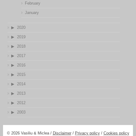
February
January
2020
2019
2018
2017
2016
2015
2014
2013
2012
2003
© 2026 Vasiliu & Miclea /
Disclaimer
/
Privacy policy
/
Cookies policy