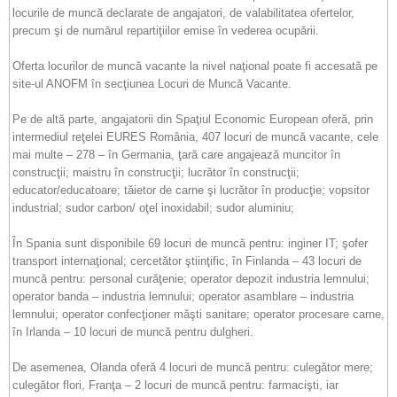
locurile de muncă declarate de angajatori, de valabilitatea ofertelor,
precum şi de numărul repartiţiilor emise în vederea ocupării.
Oferta locurilor de muncă vacante la nivel naţional poate fi accesată pe
site-ul ANOFM în secţiunea Locuri de Muncă Vacante.
Pe de altă parte, angajatorii din Spaţiul Economic European oferă, prin
intermediul reţelei EURES România, 407 locuri de muncă vacante, cele
mai multe – 278 – în Germania, ţară care angajează muncitor în
construcţii; maistru în construcţii; lucrător în construcţii;
educator/educatoare; tăietor de carne şi lucrător în producţie; vopsitor
industrial; sudor carbon/ oţel inoxidabil; sudor aluminiu;
În Spania sunt disponibile 69 locuri de muncă pentru: inginer IT; şofer
transport internaţional; cercetător ştiinţific, în Finlanda – 43 locuri de
muncă pentru: personal curăţenie; operator depozit industria lemnului;
operator banda – industria lemnului; operator asamblare – industria
lemnului; operator confecţioner măşti sanitare; operator procesare carne,
în Irlanda – 10 locuri de muncă pentru dulgheri.
De asemenea, Olanda oferă 4 locuri de muncă pentru: culegător mere;
culegător flori, Franţa – 2 locuri de muncă pentru: farmacişti, iar