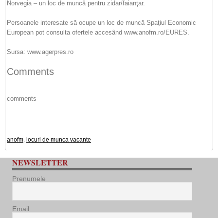
Norvegia – un loc de muncă pentru zidar/faianţar.
Persoanele interesate să ocupe un loc de muncă Spaţiul Economic
European pot consulta ofertele accesând www.anofm.ro/EURES.
Sursa: www.agerpres.ro
Comments
comments
anofm
,
locuri de munca vacante
NEWSLETTER
Prenumele
Email