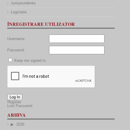
Jurisprundenta
Legislatie
ÎNREGISTRARE UTILIZATOR
Username:
Password:
Keep me signed in
Log In
Register
Lost Password
ARHIVA
2026