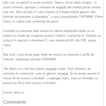
ştie cum se aplică în acest moment. Dacă e să ne uităm scriptic, în
acest moment, aproape 2 milioane de angajaţi din mediul privat salariul
mai mic, fără să luăm în calcul faptul că întreprinzătorii găsesc alte
formule de premiere a salariaţilor”, a spus preşedintele CNIPMMR, Florin
Jianu, în cadrul unei conferinţe de presă.
Consiliul va prezenta date exacte în câteva săptămâni după ce va
realiza un studiu pe marginea acestui subiect, a precizat el. Salariile au
scăzut în special în domeniul IT, care reprezintă 6% din PIB, spune
Jianu.
Mai mult, criza de pe piaţa forţei de muncă nu impunea o astfel de
măsură, subliniază oficialul CNIPMMR.
”Ne dorim ce e mai bun pentru angajaţii noştri. Sunt domenii, de
exemplu în construcţii, care nu găsesc angajaţi. Şi nu aveau nevoie în
niciun fel de aceste schimbări”, a adăugat Jianu, care se întreabă cui
anume au făcut bine aceste schimbări.
Sursa: news.ro
Comments