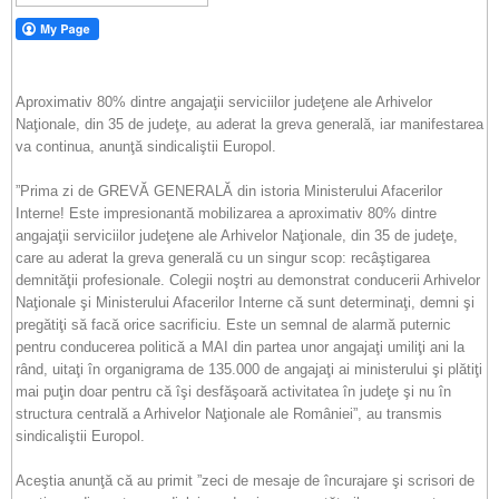
Aproximativ 80% dintre angajaţii serviciilor judeţene ale Arhivelor
Naţionale, din 35 de judeţe, au aderat la greva generală, iar manifestarea
va continua, anunţă sindicaliştii Europol.
”Prima zi de GREVĂ GENERALĂ din istoria Ministerului Afacerilor
Interne! Este impresionantă mobilizarea a aproximativ 80% dintre
angajaţii serviciilor judeţene ale Arhivelor Naţionale, din 35 de judeţe,
care au aderat la greva generală cu un singur scop: recâştigarea
demnităţii profesionale. Colegii noştri au demonstrat conducerii Arhivelor
Naţionale şi Ministerului Afacerilor Interne că sunt determinaţi, demni şi
pregătiţi să facă orice sacrificiu. Este un semnal de alarmă puternic
pentru conducerea politică a MAI din partea unor angajaţi umiliţi ani la
rând, uitaţi în organigrama de 135.000 de angajaţi ai ministerului şi plătiţi
mai puţin doar pentru că îşi desfăşoară activitatea în judeţe şi nu în
structura centrală a Arhivelor Naţionale ale României”, au transmis
sindicaliştii Europol.
Aceştia anunţă că au primit ”zeci de mesaje de încurajare şi scrisori de