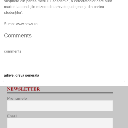
susţinere din partea mediului academic, a cercetătorilor care sunt
martori la condiţiile mizere din arhivele judeţene şi din partea
studenţilor”.
Sursa: www.news.ro
Comments
comments
arhive
,
greva generala
NEWSLETTER
Prenumele
Email