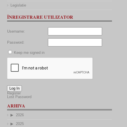
Legislatie
ÎNREGISTRARE UTILIZATOR
Username:
Password:
Keep me signed in
Log In
Register
Lost Password
ARHIVA
2026
2025