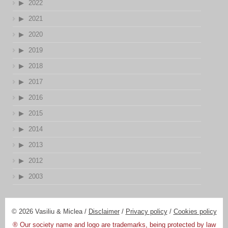
2022
2021
2020
2019
2018
2017
2016
2015
2014
2013
2012
2003
© 2026 Vasiliu & Miclea /
Disclaimer
/
Privacy policy
/
Cookies policy
® Our society name and logo are trademarks, being protected by law