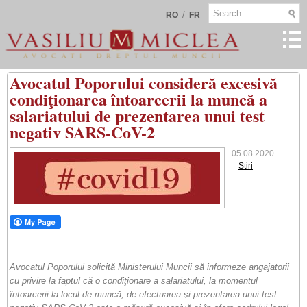
/
RO
FR
Avocatul Poporului consideră excesivă
condiţionarea întoarcerii la muncă a
salariatului de prezentarea unui test
negativ SARS-CoV-2
05.08.2020
Stiri
Avocatul Poporului solicită Ministerului Muncii să informeze angajatorii
cu privire la faptul că o condiţionare a salariatului, la momentul
întoarcerii la locul de muncă, de efectuarea şi prezentarea unui test