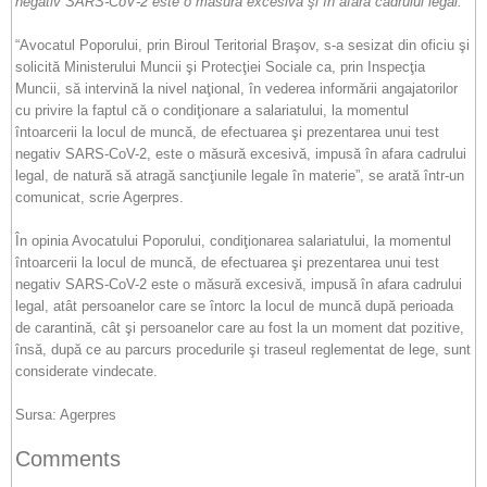
negativ SARS-CoV-2 este o măsură excesivă şi în afara cadrului legal.
“Avocatul Poporului, prin Biroul Teritorial Braşov, s-a sesizat din oficiu şi
solicită Ministerului Muncii şi Protecţiei Sociale ca, prin Inspecţia
Muncii, să intervină la nivel naţional, în vederea informării angajatorilor
cu privire la faptul că o condiţionare a salariatului, la momentul
întoarcerii la locul de muncă, de efectuarea şi prezentarea unui test
negativ SARS-CoV-2, este o măsură excesivă, impusă în afara cadrului
legal, de natură să atragă sancţiunile legale în materie”, se arată într-un
comunicat, scrie Agerpres.
În opinia Avocatului Poporului, condiţionarea salariatului, la momentul
întoarcerii la locul de muncă, de efectuarea şi prezentarea unui test
negativ SARS-CoV-2 este o măsură excesivă, impusă în afara cadrului
legal, atât persoanelor care se întorc la locul de muncă după perioada
de carantină, cât şi persoanelor care au fost la un moment dat pozitive,
însă, după ce au parcurs procedurile şi traseul reglementat de lege, sunt
considerate vindecate.
Sursa: Agerpres
Comments