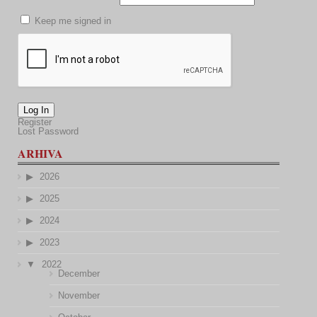
Keep me signed in
Log In
Register
Lost Password
ARHIVA
2026
2025
2024
2023
2022
December
November