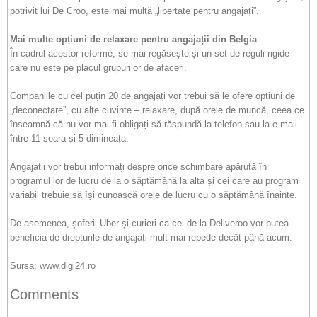
potrivit lui De Croo, este mai multă „libertate pentru angajați”.
Mai multe opțiuni de relaxare pentru angajații din Belgia
În cadrul acestor reforme, se mai regăsește și un set de reguli rigide
care nu este pe placul grupurilor de afaceri.
Companiile cu cel puțin 20 de angajați vor trebui să le ofere opțiuni de
„deconectare”, cu alte cuvinte – relaxare, după orele de muncă, ceea ce
înseamnă că nu vor mai fi obligați să răspundă la telefon sau la e-mail
între 11 seara și 5 dimineața.
Angajații vor trebui informați despre orice schimbare apărută în
programul lor de lucru de la o săptămână la alta și cei care au program
variabil trebuie să își cunoască orele de lucru cu o săptămână înainte.
De asemenea, șoferii Uber și curieri ca cei de la Deliveroo vor putea
beneficia de drepturile de angajați mult mai repede decât până acum.
Sursa: www.digi24.ro
Comments