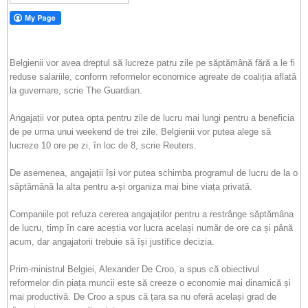
Belgienii vor avea dreptul să lucreze patru zile pe săptămână fără a le fi
reduse salariile, conform reformelor economice agreate de coaliția aflată
la guvernare, scrie The Guardian.
Angajații vor putea opta pentru zile de lucru mai lungi pentru a beneficia
de pe urma unui weekend de trei zile. Belgienii vor putea alege să
lucreze 10 ore pe zi, în loc de 8, scrie Reuters.
De asemenea, angajații își vor putea schimba programul de lucru de la o
săptămână la alta pentru a-și organiza mai bine viața privată.
Companiile pot refuza cererea angajaților pentru a restrânge săptămâna
de lucru, timp în care aceștia vor lucra același număr de ore ca și până
acum, dar angajatorii trebuie să își justifice decizia.
Prim-ministrul Belgiei, Alexander De Croo, a spus că obiectivul
reformelor din piața muncii este să creeze o economie mai dinamică și
mai productivă. De Croo a spus că țara sa nu oferă același grad de