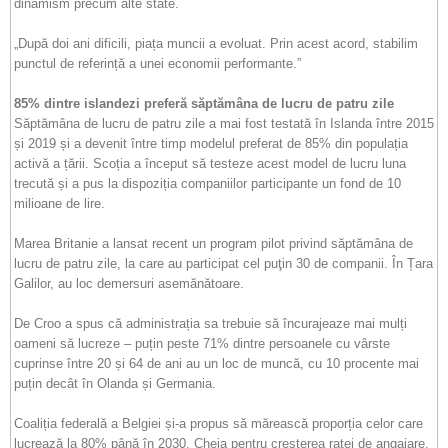
dinamism precum alte state.
„După doi ani dificili, piața muncii a evoluat. Prin acest acord, stabilim
punctul de referință a unei economii performante.”
85% dintre islandezi preferă săptămâna de lucru de patru zile
Săptămâna de lucru de patru zile a mai fost testată în Islanda între 2015
și 2019 și a devenit între timp modelul preferat de 85% din populația
activă a țării. Scoția a început să testeze acest model de lucru luna
trecută și a pus la dispoziția companiilor participante un fond de 10
milioane de lire.
Marea Britanie a lansat recent un program pilot privind săptămâna de
lucru de patru zile, la care au participat cel puţin 30 de companii. În Țara
Galilor, au loc demersuri asemănătoare.
De Croo a spus că administrația sa trebuie să încurajeaze mai mulți
oameni să lucreze – puțin peste 71% dintre persoanele cu vârste
cuprinse între 20 și 64 de ani au un loc de muncă, cu 10 procente mai
puțin decât în Olanda și Germania.
Coaliția federală a Belgiei și-a propus să mărească proporția celor care
lucrează la 80% până în 2030. Cheia pentru creșterea ratei de angajare,