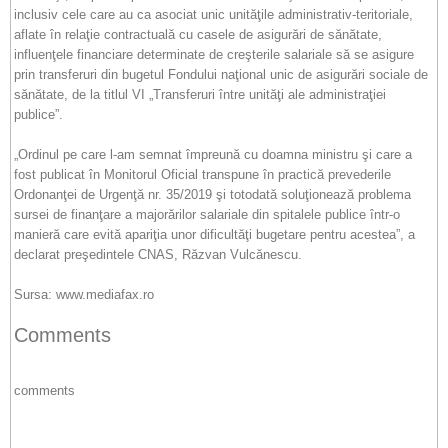
inclusiv cele care au ca asociat unic unităţile administrativ-teritoriale,
aflate în relaţie contractuală cu casele de asigurări de sănătate,
influenţele financiare determinate de creşterile salariale să se asigure
prin transferuri din bugetul Fondului naţional unic de asigurări sociale de
sănătate, de la titlul VI „Transferuri între unităţi ale administraţiei
publice”.
„Ordinul pe care l-am semnat împreună cu doamna ministru şi care a
fost publicat în Monitorul Oficial transpune în practică prevederile
Ordonanţei de Urgenţă nr. 35/2019 şi totodată soluţionează problema
sursei de finanţare a majorărilor salariale din spitalele publice într-o
manieră care evită apariţia unor dificultăţi bugetare pentru acestea”, a
declarat preşedintele CNAS, Răzvan Vulcănescu.
Sursa: www.mediafax.ro
Comments
comments