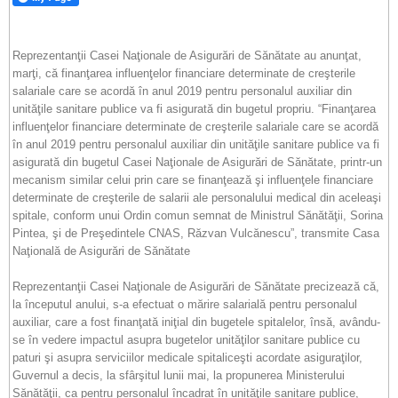
Reprezentanţii Casei Naţionale de Asigurări de Sănătate au anunţat,
marţi, că finanţarea influenţelor financiare determinate de creşterile
salariale care se acordă în anul 2019 pentru personalul auxiliar din
unităţile sanitare publice va fi asigurată din bugetul propriu. “Finanţarea
influenţelor financiare determinate de creşterile salariale care se acordă
în anul 2019 pentru personalul auxiliar din unităţile sanitare publice va fi
asigurată din bugetul Casei Naţionale de Asigurări de Sănătate, printr-un
mecanism similar celui prin care se finanţează şi influenţele financiare
determinate de creşterile de salarii ale personalului medical din aceleaşi
spitale, conform unui Ordin comun semnat de Ministrul Sănătăţii, Sorina
Pintea, şi de Preşedintele CNAS, Răzvan Vulcănescu”, transmite Casa
Naţională de Asigurări de Sănătate
Reprezentanţii Casei Naţionale de Asigurări de Sănătate precizează că,
la începutul anului, s-a efectuat o mărire salarială pentru personalul
auxiliar, care a fost finanţată iniţial din bugetele spitalelor, însă, avându-
se în vedere impactul asupra bugetelor unităţilor sanitare publice cu
paturi şi asupra serviciilor medicale spitaliceşti acordate asiguraţilor,
Guvernul a decis, la sfârşitul lunii mai, la propunerea Ministerului
Sănătăţii, ca pentru personalul încadrat în unităţile sanitare publice,