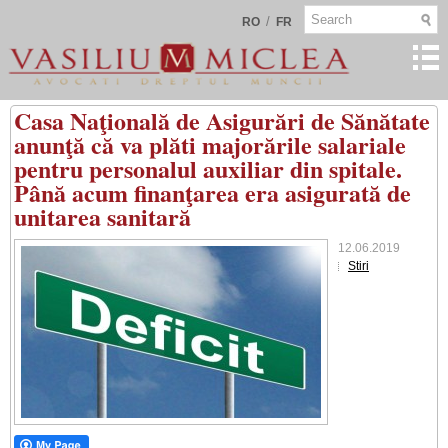
/
RO
FR
Casa Naţională de Asigurări de Sănătate
anunţă că va plăti majorările salariale
pentru personalul auxiliar din spitale.
Până acum finanţarea era asigurată de
unitarea sanitară
12.06.2019
Stiri