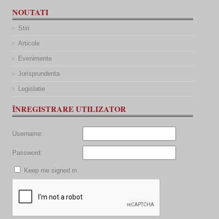
NOUTATI
Stiri
Articole
Evenimente
Jurisprundenta
Legislatie
ÎNREGISTRARE UTILIZATOR
Username:
Password:
Keep me signed in