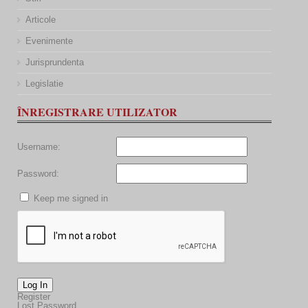
Articole
Evenimente
Jurisprundenta
Legislatie
ÎNREGISTRARE UTILIZATOR
Username:
Password:
Keep me signed in
Log In
Register
Lost Password