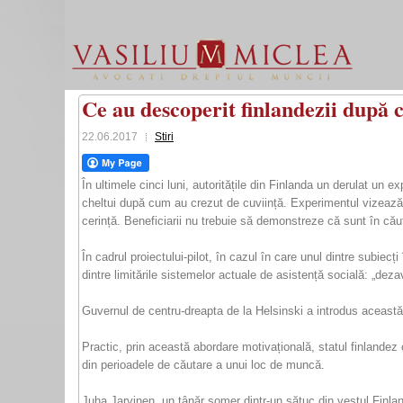
Ce au descoperit finlandezii după c
22.06.2017
Stiri
În ultimele cinci luni, autoritățile din Finlanda un derulat un 
cheltui după cum au crezut de cuviință. Experimentul vizează 
cerință. Beneficiarii nu trebuie să demonstreze că sunt în căut
În cadrul proiectului-pilot, în cazul în care unul dintre subiecț
dintre limitările sistemelor actuale de asistență socială: „dez
Guvernul de centru-dreapta de la Helsinski a introdus aceast
Practic, prin această abordare motivațională, statul finlandez 
din perioadele de căutare a unui loc de muncă.
Juha Jarvinen, un tânăr șomer dintr-un sătuc din vestul Finland