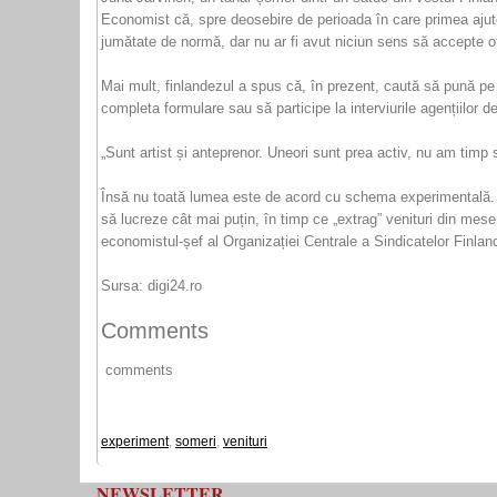
Economist că, spre deosebire de perioada în care primea ajuto
jumătate de normă, dar nu ar fi avut niciun sens să accepte ofert
Mai mult, finlandezul a spus că, în prezent, caută să pună pe 
completa formulare sau să participe la interviurile agențiilor d
„Sunt artist și anteprenor. Uneori sunt prea activ, nu am timp
Însă nu toată lumea este de acord cu schema experimentală. În 
să lucreze cât mai puțin, în timp ce „extrag” venituri din meser
economistul-șef al Organizației Centrale a Sindicatelor Finlan
Sursa: digi24.ro
Comments
comments
experiment
,
someri
,
venituri
NEWSLETTER