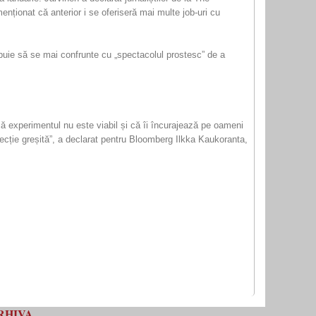
ționat că anterior i se oferiseră mai multe job-uri cu
ebuie să se mai confrunte cu „spectacolul prostesc” de a
ă experimentul nu este viabil și că îi încurajează pe oameni
direcție greșită”, a declarat pentru Bloomberg Ilkka Kaukoranta,
RHIVA