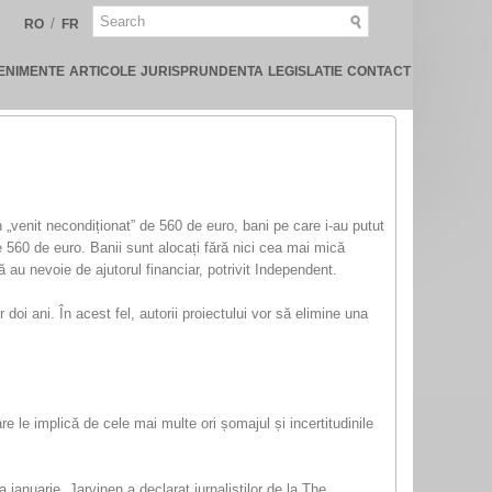
/
RO
FR
ENIMENTE
ARTICOLE
JURISPRUNDENTA
LEGISLATIE
CONTACT
un „venit necondiționat” de 560 de euro, bani pe care i-au putut
 560 de euro. Banii sunt alocați fără nici cea mai mică
 au nevoie de ajutorul financiar, potrivit Independent.
 doi ani. În acest fel, autorii proiectului vor să elimine una
e le implică de cele mai multe ori șomajul și incertitudinile
 ianuarie. Jarvinen a declarat jurnaliștilor de la The