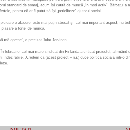
rul standard de șomaj, acum își caută de muncă „în mod activ”. Bărbatul a men
ele, pentru că ar fi putut să își „pericliteze” ajutorul social.
picioare o afacere, este mai puțin stresat și, cel mai important aspect, nu tr
e plasare a forței de muncă.
 să mă opresc”, a precizat Juha Jarvinen.
februarie, cel mai mare sindicat din Finlanda a criticat proiectul, afirmând c
ii indezirabile. „Credem că (acest proiect – n.r.) duce politică socială într-o 
deze.
NOUTATI
A