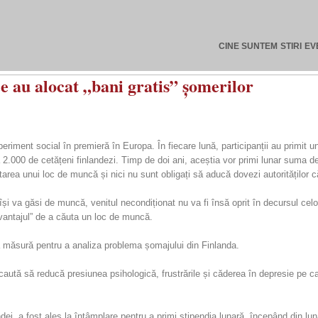
CINE SUNTEM
STIRI
EV
e au alocat „bani gratis” șomerilor
experiment social în premieră în Europa. În fiecare lună, participanții au primit 
2.000 de cetățeni finlandezi. Timp de doi ani, aceștia vor primi lunar suma de
area unui loc de muncă și nici nu sunt obligați să aducă dovezi autorităților că
i își va găsi de muncă, venitul necondiționat nu va fi însă oprit în decursul celor
avantajul” de a căuta un loc de muncă.
ă măsură pentru a analiza problema șomajului din Finlanda.
caută să reducă presiunea psihologică, frustrările și căderea în depresie pe car
ei, a fost ales la întâmplare pentru a primi stipendia lunară, începând din luna