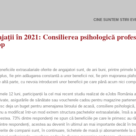
CINE SUNTEM
STIRI
EV
ajaţii în 2021: Consilierea psihologică profe
op
eneficiile extrasalariale oferite de angajatori sunt, de ani buni, printre primele 
lus, fie prin adăugarea constantă a unor beneficii noi, fie prin majorarea plaf
e altă parte, cu nevoia introducerii unor beneficii pe care până acum nici compan
ltimele 12 luni, participanții la cel mai recent studiu realizat de eJobs Români
rivate, asigurările de sănătate sau voucherele cadou pentru magazine partenere
sc deja un buget pentru amenajarea biroului de acasă, consiliere psihologică, 
nu a modificat într-un mod extrem structura pachetelor extrasalariale, însă a
a acestea. 73% dintre respondenți ne spun că beneficiile pe care le primesc au
 dintre respondenți, acestea au devenit în ultimul an mai importante decât î
erite de companii sunt, în continuare, tichetele de masă și abonamentele la cl