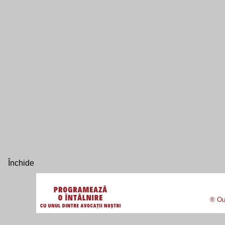
® Our