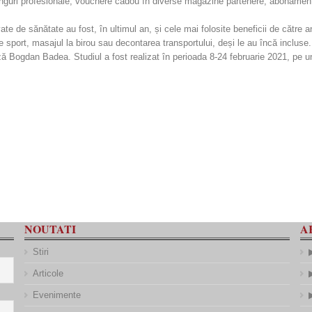
ninguri profesionale, vouchere cadou în diverse magazine partenere, abonament 
 de sănătate au fost, în ultimul an, și cele mai folosite beneficii de către ang
sport, masajul la birou sau decontarea transportului, deși le au încă inclus
ză Bogdan Badea. Studiul a fost realizat în perioada 8-24 februarie 2021, pe un
NOUTATI
A
Stiri
Articole
Evenimente