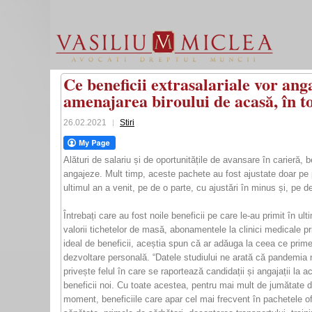
Ce beneficii extrasalariale vor ang
amenajarea biroului de acasă, în t
26.02.2021
Stiri
Alături de salariu și de oportunitățile de avansare în carieră, b
angajeze. Mult timp, aceste pachete au fost ajustate doar pe p
ultimul an a venit, pe de o parte, cu ajustări în minus și, pe d
Întrebați care au fost noile beneficii pe care le-au primit în u
valorii tichetelor de masă, abonamentele la clinici medicale p
ideal de beneficii, aceștia spun că ar adăuga la ceea ce prime
dezvoltare personală. “Datele studiului ne arată că pandemia 
privește felul în care se raportează candidații și angajații l
beneficii noi. Cu toate acestea, pentru mai mult de jumătate
moment, beneficiile care apar cel mai frecvent în pachetele of