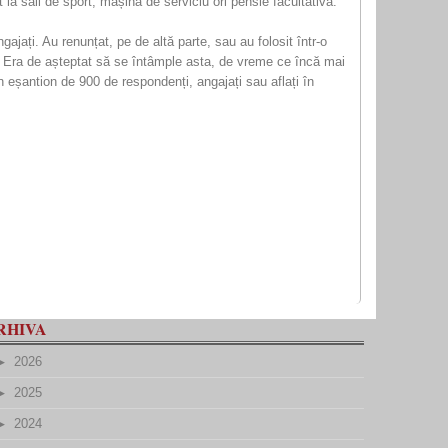
la săli de sport, mașină de serviciu ori pensie facultativă.
ajați. Au renunțat, pe de altă parte, sau au folosit într-o
e. Era de așteptat să se întâmple asta, de vreme ce încă mai
 eșantion de 900 de respondenți, angajați sau aflați în
RHIVA
2026
2025
2024