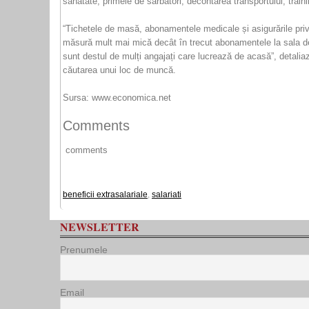
sănătate, primele de sărbători, decontarea transportului, trai
“Tichetele de masă, abonamentele medicale și asigurările private
măsură mult mai mică decât în trecut abonamentele la sala de 
sunt destul de mulți angajați care lucrează de acasă”, detalia
căutarea unui loc de muncă.
Sursa: www.economica.net
Comments
comments
beneficii extrasalariale
,
salariati
NEWSLETTER
Prenumele
Email