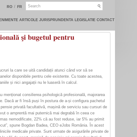
/
RO
FR
ENIMENTE
ARTICOLE
JURISPRUNDENTA
LEGISLATIE
CONTACT
sională şi bugetul pentru
lucruri la care se uită candidații atunci când vor să se
oanelor disponibile pentru cele existente. Cu toate acestea,
iile și nici angajații nu le luaseră în calcul.
a au menționat consilierea psihologică profesională, majorarea
. Dacă ar fi însă puși în postura de a-și configura pachetul
pensie privată facultativă, mașină de serviciu sau cursuri de
 avut o amprentă mai puternică mai degrabă în ceea ce
 rămas nemodificate, 22% că au fost reduse, iar 5% au primit
n trecut”, spune Bogdan Badea, CEO eJobs România. În acest
inicile medicale private. Sunt urmate de asigurările private de