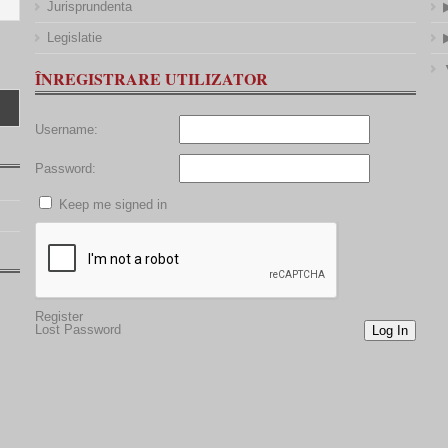
Jurisprundenta
Legislatie
ÎNREGISTRARE UTILIZATOR
Username:
Password:
Keep me signed in
Register
Lost Password
Log In